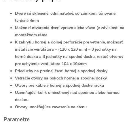
Dvere sú sklenené, odnímateľné, so zámkom, tónované,
tvrdené 4mm
Možnosť otvárania dverí vpravo alebo vľavo (v závislosti na
montážnom ráme
K zakrytiu hornej a dolnej perforácie pre vetranie, možnosť
inštalácie ventilátora – (120 x 120 mm) – 3 jednotky na
hornú dosku a 3 jednotky na spodnú dosku, roztoč otvorov
pre uchytenie ventilátora 104 x 104mm
Prieduchy na prednej časti hornej a spodnej dosky
Vetracie otvory na bokoch hornej a spodnej dosky
Otvory pre káble v hornej a spodnej doske racku
Uzemňujúci kolík umiestnený nad spodnou alebo hornou
doskou
Otvory umožňujúce zavesenie na stenu
Parametre