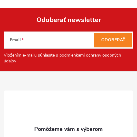
Odoberať newsletter
Z
Email
ODOBERAŤ
á
Vložením e-mailu súhlasíte s
podmienkami ochrany osobných
p
údajov
ä
t
i
e