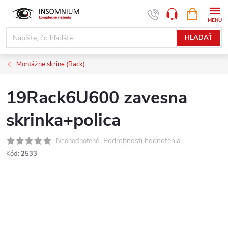
Prejsť
NÁKUPN
www.insomnium.sk - Chat
KOŠÍK
na
obsah
HĽADAŤ
Montážne skrine (Rack)
19Rack6U600 zavesna
skrinka+polica
Podrobnosti hodnotenia
Neohodnotené
Kód:
2533