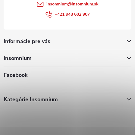
insomnium
@
insomnium.sk
+421 948 602 907
Informácie pre vás
Insomnium
Facebook
Kategórie Insomnium