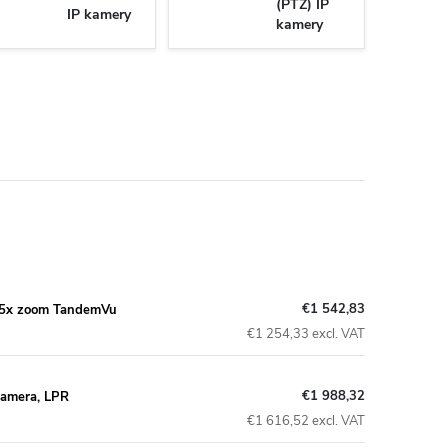
(PTZ) IP
IP kamery
kamery
€1 542,83
5x zoom TandemVu
€1 254,33 excl. VAT
€1 988,32
amera, LPR
€1 616,52 excl. VAT