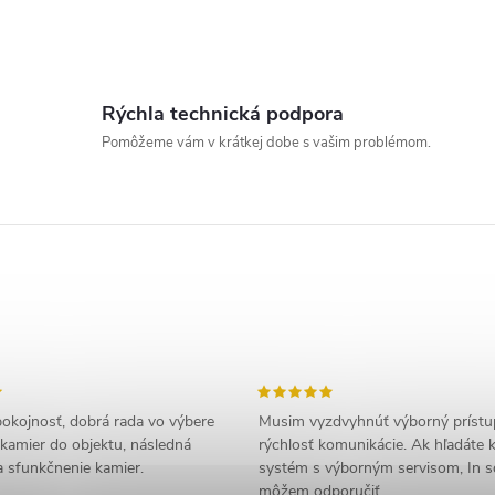
n
g
Rýchla technická podpora
c
Pomôžeme vám v krátkej dobe s vašim problémom.
o
n
o
okojnosť, dobrá rada vo výbere
Musim vyzdvyhnúť výborný prístu
kamier do objektu, následná
rýchlosť komunikácie. Ak hľadáte
s
 a sfunkčnenie kamier.
systém s výborným servisom, In
môžem odporučiť