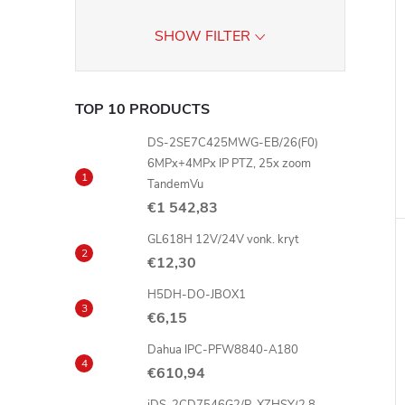
SHOW FILTER
TOP 10 PRODUCTS
DS-2SE7C425MWG-EB/26(F0)
6MPx+4MPx IP PTZ, 25x zoom
TandemVu
€1 542,83
GL618H 12V/24V vonk. kryt
€12,30
H5DH-DO-JBOX1
€6,15
Dahua IPC-PFW8840-A180
€610,94