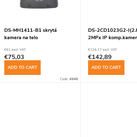
t
t
o
s
f
DS-MH1411-B1 skrytá
DS-2CD1023G2-I(2
o
kamera na telo
2MPx IP komp.kame
p
€61 excl. VAT
€116,17 excl. VAT
r
€75,03
€142,89
r
t
ADD TO CART
ADD TO CART
o
Code:
4948
d
n
u
g
c