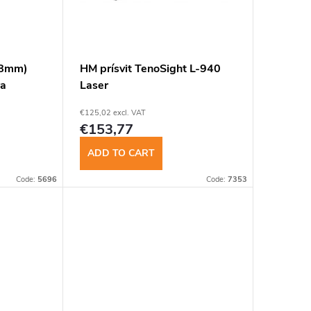
.8mm)
HM prísvit TenoSight L-940
ra
Laser
€125,02 excl. VAT
€153,77
ADD TO CART
Code:
5696
Code:
7353