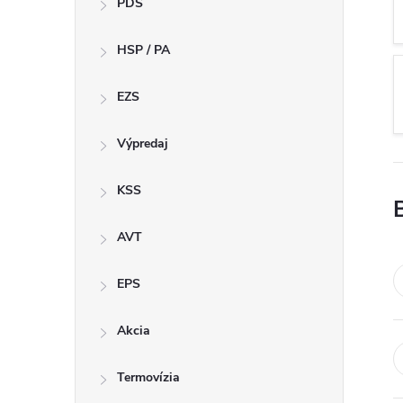
PDS
e
HSP / PA
b
a
EZS
r
Výpredaj
KSS
AVT
EPS
Akcia
Termovízia