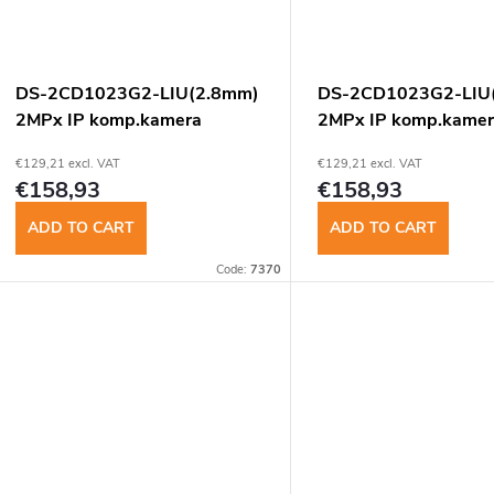
t
s
DS-2CD1023G2-LIU(2.8mm)
DS-2CD1023G2-LIU
2MPx IP komp.kamera
2MPx IP komp.kame
€129,21 excl. VAT
€129,21 excl. VAT
€158,93
€158,93
ADD TO CART
ADD TO CART
Code:
7370