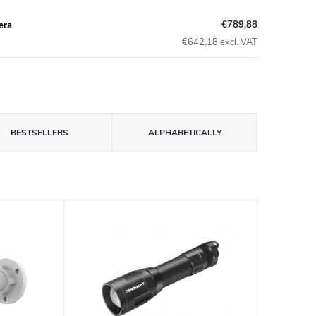
€789,88
era
€642,18 excl. VAT
BESTSELLERS
ALPHABETICALLY
insomnium.sk - Chat