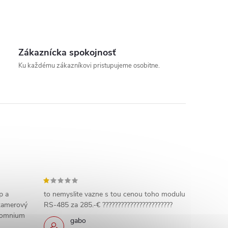
a
t
i
o
Zákaznícka spokojnosť
Ku každému zákazníkovi pristupujeme osobitne.
n
p a
to nemyslite vazne s tou cenou toho modulu
 kamerový
RS-485 za 285.-€ ???????????????????????
 somnium
gabo