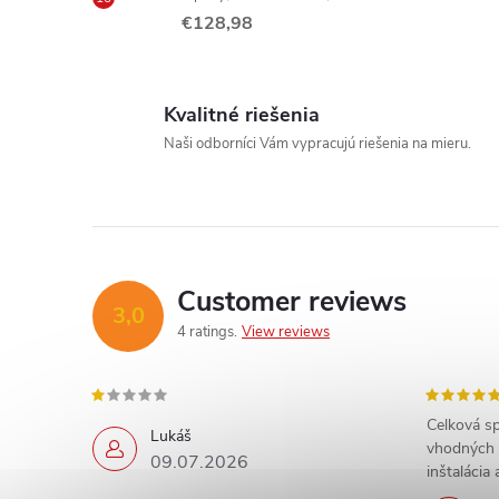
i
€128,98
Kvalitné riešenia
Naši odborníci Vám vypracujú riešenia na mieru.
t
Customer reviews
3,0
r
4 ratings
View reviews
l
Celková sp
Lukáš
vhodných 
09.07.2026
inštalácia