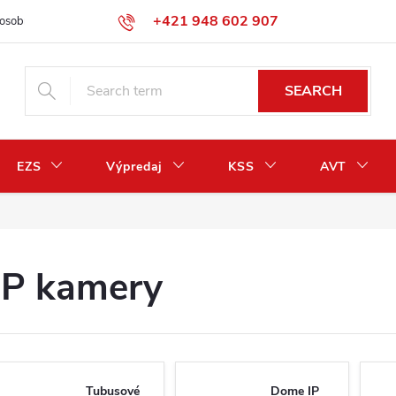
+421 948 602 907
osobných údajov
Odstúpenie od zmluvy / vrátenie peňazí
SEARCH
EZS
Výpredaj
KSS
AVT
IP kamery
Tubusové
Dome IP