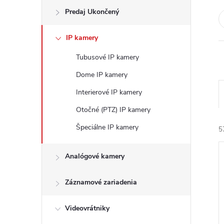
Predaj Ukončený
IP kamery
Tubusové IP kamery
Dome IP kamery
Interierové IP kamery
Otočné (PTZ) IP kamery
Špeciálne IP kamery
5
Analógové kamery
i
Záznamové zariadenia
Videovrátniky