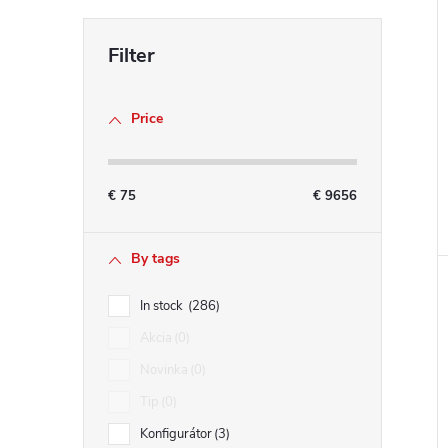
Price
€
75
€
9656
By tags
In stock
286
Akcia
0
Novinka
0
Tip
0
Konfigurátor
3