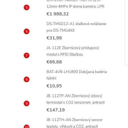
iDS-2CD7546G2/P-XZHSY(2.8-
12mm 4MPx IP dome.kamera, LPR
€1 988,32
DS-TMG012-A1 diaľkové ovládanie
pre DS-TMG4XX
€31,98
JA-112E Zbernicový prístupový
modul s RFID čítačkou
€66,68
BAT-4V8-LH1800 Dobíjacia batéria
NiMH
€10,95
i
JB-112TP-AN Zbernicový izbový
termostat s CO2 senzorom, antracit
€147,19
t
JB-112TH-AN Zbernicový senzor
teploty, vlhkosti a CO2, antracit