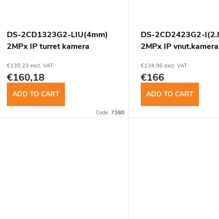
DS-2CD1323G2-LIU(4mm)
DS-2CD2423G2-I(2
2MPx IP turret kamera
2MPx IP vnut.kamera,
audio
€130,23 excl. VAT
€134,96 excl. VAT
€160,18
€166
ADD TO CART
ADD TO CART
Code:
7380