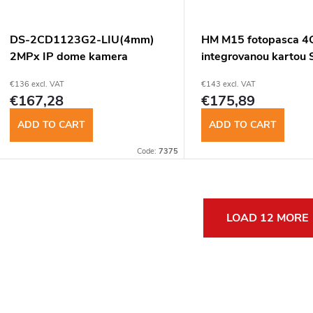
DS-2CD1123G2-LIU(4mm)
HM M15 fotopasca 4
2MPx IP dome kamera
integrovanou kartou 
€136 excl. VAT
€143 excl. VAT
€167,28
€175,89
ADD TO CART
ADD TO CART
Code:
7375
L
LOAD 12 MORE
s