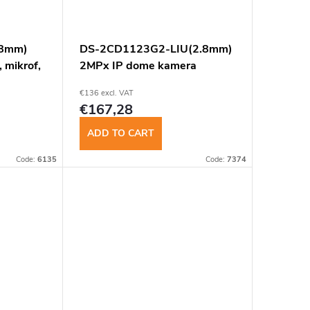
.8mm)
DS-2CD1123G2-LIU(2.8mm)
 mikrof,
2MPx IP dome kamera
€136 excl. VAT
€167,28
ADD TO CART
Code:
6135
Code:
7374