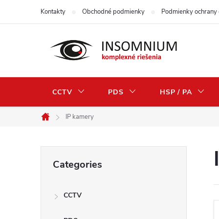
Skip
Kontakty
Obchodné podmienky
Podmienky ochrany 
to
content
CCTV
PDS
HSP / PA
IP kamery
Home
S
Skip
Categories
categories
i
CCTV
d