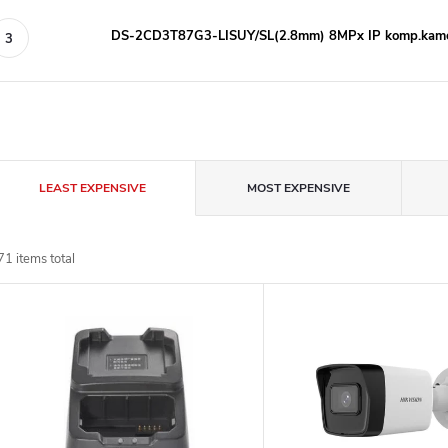
DS-2CD3T87G3-LISUY/SL(2.8mm) 8MPx IP komp.kam
P
LEAST EXPENSIVE
MOST EXPENSIVE
r
71
items total
o
L
d
u
s
c
www.