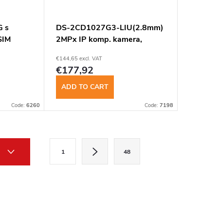
G s
DS-2CD1027G3-LIU(2.8mm)
SIM
2MPx IP komp. kamera,
ColorVu
€144,65 excl. VAT
€177,92
ADD TO CART
Code:
6260
Code:
7198
P
1
48
a
g
i
n