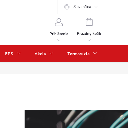
Slovenčina
NÁKUPNÝ
KOŠÍK
Prázdny košík
Prihlásenie
EPS
Akcia
Termovízia
Predaj 