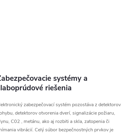
Zabezpečovacie systémy a
slaboprúdové riešenia
lektronický zabezpečovací systém pozostáva z detektorov
ohybu, detektorov otvorenia dverí, signalizácie požiaru,
lynu, C02 , metánu, ako aj rozbiti a skla, zatopenia či
nímania vibrácií. Celý súbor bezpečnostných prvkov je