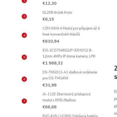
€12,30
GL208 drziak krytu
€6,15
CZM 0004 A Modul pro připojeni až 4
linek konvenčních hlásičů
€610,94
iDS-2CD7546G2/P-XZHSY(2.8-
12mm 4MPx IP dome.kamera, LPR
€1 988,32
DS-TMG012-A1 diaľkové ovládanie
pre DS-TMG4XX
€31,98
E
JA-112E Zbernicový prístupový
p
modul s RFID čítačkou
p
€66,68
s
BAT-4V8-LH1800 Dobíjacia batéria