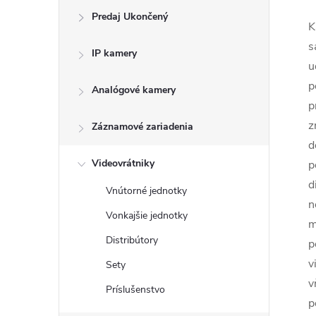
Predaj Ukončený
K
s
IP kamery
u
p
Analógové kamery
p
z
Záznamové zariadenia
d
Videovrátniky
p
d
Vnútorné jednotky
n
Vonkajšie jednotky
m
Distribútory
p
v
Sety
v
Príslušenstvo
p