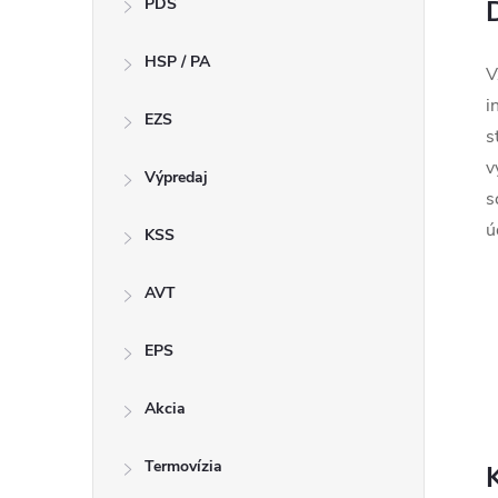
PDS
n
HSP / PA
ý
V
i
p
EZS
s
v
a
Výpredaj
s
ú
n
KSS
e
AVT
l
EPS
Akcia
Termovízia