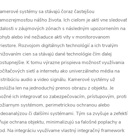
amerové systémy sa stávajú čoraz častejšou
amozrejmosťou nášho života. Ich cieľom je aktí vne sledovať
dalosti v záujmových zónach s následným upozornením na
ohyb alebo iné nežiaduce akti vity v monitorovanom
riestore. Rozvojom digitálnych technológií a ich trvalým
nižovaním cien sa stávajú dané technológie čím ďalej
ostupnejšie. K tomu výrazne prispieva možnosť využívania
očítačových sietí a internetu ako univerzálneho média na
istribúciu audio a video signálu. Kamerové systémy už
eslúžia len na jednoduchý prenos obrazu z objektu. Je
ožné ich integrovať so zabezpečovacím, prístupovým, proti
ožiarnym systémom, perimetrickou ochranou alebo
ideoanalýzou či ďalšími systémami. Tým sa zvyšuje a zefektí
ňuje ochrana objektu, minimalizujú sa falošné poplachy a
od. Na integráciu využívame vlastný integračný framework