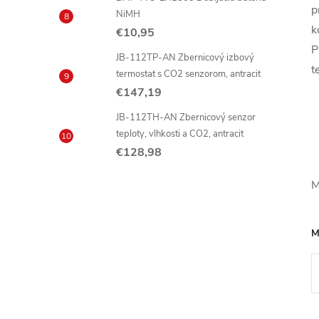
p
NiMH
k
€10,95
P
JB-112TP-AN Zbernicový izbový
t
termostat s CO2 senzorom, antracit
€147,19
JB-112TH-AN Zbernicový senzor
teploty, vlhkosti a CO2, antracit
€128,98
M
M