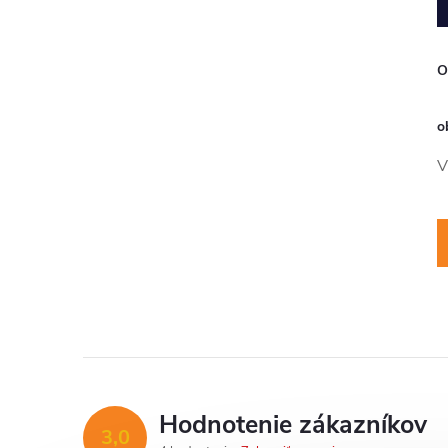
O
o
V
Hodnotenie zákazníkov
3,0