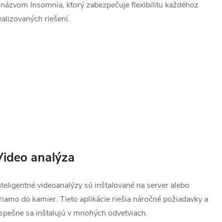
 názvom Insomnia, ktorý zabezpečuje flexibilitu každéhoz
www.
ealizovaných riešení.
Video analýza
nteligentné videoanalýzy sú inštalované na server alebo
riamo do kamier. Tieto aplikácie riešia náročné požiadavky a
spešne sa inštalujú v mnohých odvetviach.