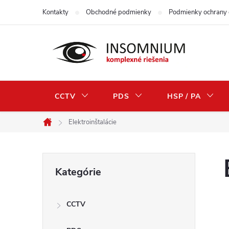
Prejsť
Kontakty
Obchodné podmienky
Podmienky ochrany 
na
obsah
CCTV
PDS
HSP / PA
Elektroinštalácie
Domov
B
Preskočiť
Kategórie
kategórie
o
CCTV
č