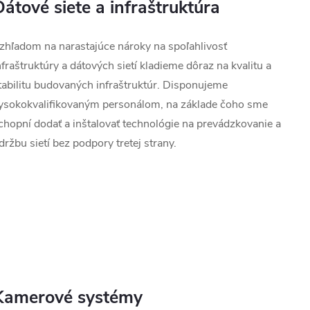
Dátové siete a infraštruktúra
zhľadom na narastajúce nároky na spoľahlivosť
nfraštruktúry a dátových sietí kladieme dôraz na kvalitu a
tabilitu budovaných infraštruktúr. Disponujeme
ysokokvalifikovaným personálom, na základe čoho sme
chopní dodať a inštalovať technológie na prevádzkovanie a
držbu sietí bez podpory tretej strany.
Kamerové systémy