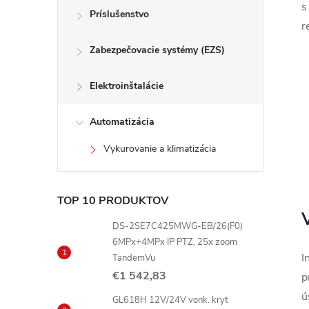
s
Príslušenstvo
r
Zabezpečovacie systémy (EZS)
Elektroinštalácie
Automatizácia
Vykurovanie a klimatizácia
TOP 10 PRODUKTOV
DS-2SE7C425MWG-EB/26(F0)
6MPx+4MPx IP PTZ, 25x zoom
I
TandemVu
€1 542,83
p
ú
GL618H 12V/24V vonk. kryt