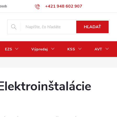
+421 948 602 907
osobných údajov
Odstúpenie od zmluvy / vrátenie peňazí
HĽADAŤ
EZS
Výpredaj
KSS
AVT
Elektroinštalácie