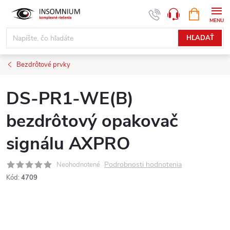
Prejsť
NÁKUPN
www.insomnium.sk - Chat
KOŠÍK
na
obsah
HĽADAŤ
Bezdrôtové prvky
DS-PR1-WE(B)
bezdrôtový opakovač
signálu AXPRO
Podrobnosti hodnotenia
Neohodnotené
Kód:
4709