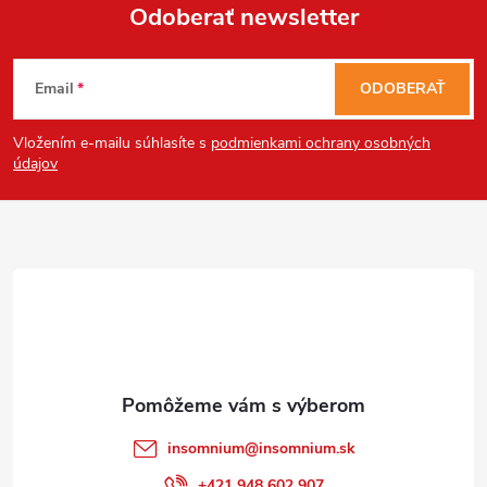
Odoberať newsletter
Z
Email
ODOBERAŤ
á
Vložením e-mailu súhlasíte s
podmienkami ochrany osobných
p
údajov
ä
t
i
e
insomnium
@
insomnium.sk
+421 948 602 907