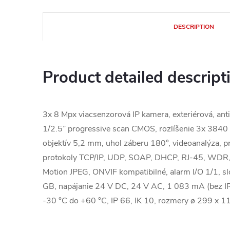
DESCRIPTION
Product detailed descript
3x 8 Mpx viacsenzorová IP kamera, exteriérová, an
1/2.5” progressive scan CMOS, rozlíšenie 3x 3840 
objektív 5,2 mm, uhol záberu 180°, videoanalýza, p
protokoly TCP/IP, UDP, SOAP, DHCP, RJ-45, WDR,
Motion JPEG, ONVIF kompatibilné, alarm I/O 1/1, s
GB, napájanie 24 V DC, 24 V AC, 1 083 mA (bez IR
-30 °C do +60 °C, IP 66, IK 10, rozmery ø 299 x 