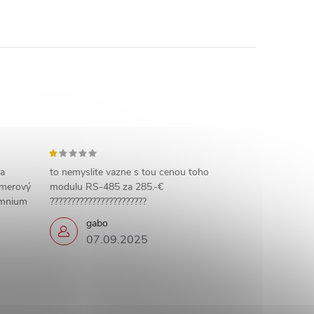
 a
to nemyslite vazne s tou cenou toho
amerový
modulu RS-485 za 285.-€
omnium
???????????????????????
gabo
07.09.2025