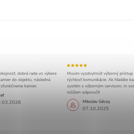
okojnosť, dobrá rada vo výbere
Musim vyzdvyhnúť výborný prístup
amier do objektu, následná
rýchlosť komunikácie. Ak hľadáte k
a sfunkčnenie kamier.
systém s výborným servisom, In s
môžem odporučiť
zef
Miloslav Géczy
.03.2026
07.10.2025