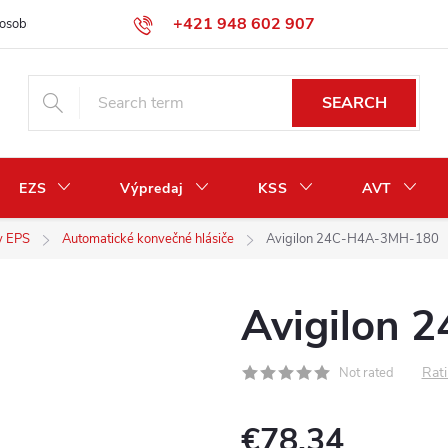
+421 948 602 907
osobných údajov
Odstúpenie od zmluvy / vrátenie peňazí
SEARCH
EZS
Výpredaj
KSS
AVT
y EPS
Automatické konvečné hlásiče
Avigilon 24C-H4A-3MH-180
Avigilon
Rati
Not rated
€78,34