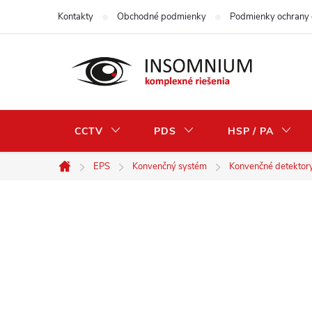
Skip
Kontakty
Obchodné podmienky
Podmienky ochrany 
to
content
CCTV
PDS
HSP / PA
EPS
Konvenčný systém
Konvenčné detektor
Home