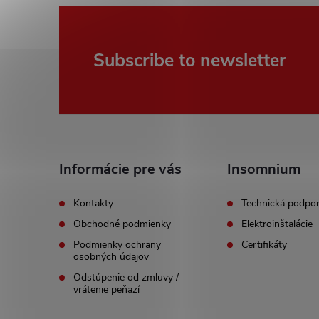
F
Subscribe to newsletter
o
o
t
Informácie pre vás
Insomnium
e
Kontakty
Technická podpo
Obchodné podmienky
Elektroinštalácie
r
Podmienky ochrany
Certifikáty
osobných údajov
Odstúpenie od zmluvy /
vrátenie peňazí