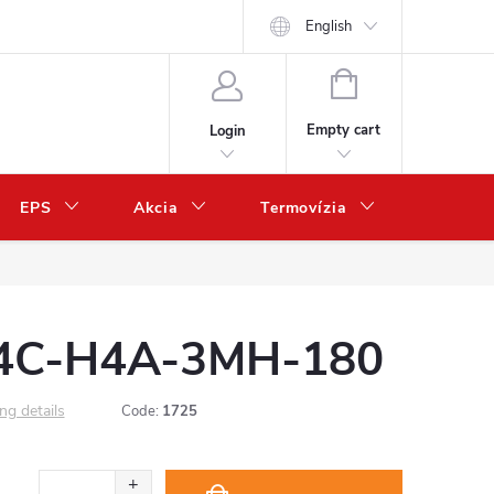
English
SHOPPING
CART
Empty cart
Login
EPS
Akcia
Termovízia
Predaj 
 24C-H4A-3MH-180
ng details
Code:
1725