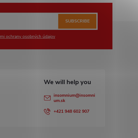
SUBSCRIBE
mi ochrany osobných údajov
insomnium
@
insomni
um.sk
+421 948 602 907