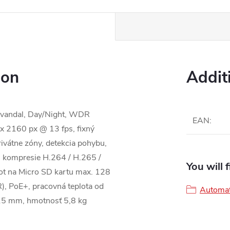
ion
Addit
tivandal, Day/Night, WDR
EAN
:
x 2160 px @ 13 fps, fixný
rivátne zóny, detekcia pohybu,
 kompresie H.264 / H.265 /
You will 
lot na Micro SD kartu max. 128
), PoE+, pracovná teplota od
Automat
115 mm, hmotnosť 5,8 kg