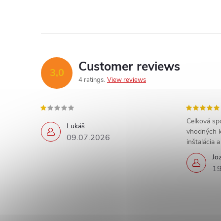
Customer reviews
3,0
4 ratings
View reviews
Celková sp
Lukáš
vhodných k
09.07.2026
inštalácia 
Jo
19