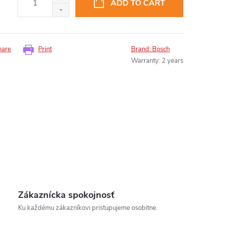
ADD TO CART
hare
Print
Brand:
Bosch
Warranty
:
2 years
insomnium.sk - Chat
Zákaznícka spokojnosť
Ku každému zákazníkovi pristupujeme osobitne.