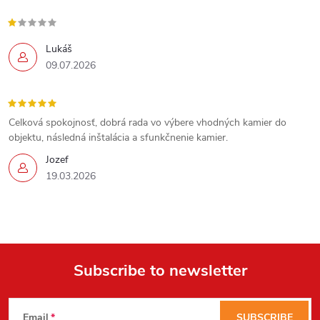
Lukáš
09.07.2026
Celková spokojnosť, dobrá rada vo výbere vhodných kamier do
objektu, následná inštalácia a sfunkčnenie kamier.
Jozef
19.03.2026
Send
Powered by chaterimo
Subscribe to newsletter
F
Email
SUBSCRIBE