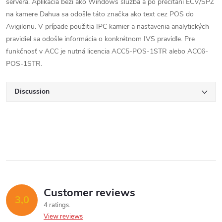
servera. Aplikácia beží ako Windows služba a po prečítaní EČV/ŠPZ
na kamere Dahua sa odošle táto značka ako text cez POS do
Avigilonu. V prípade použitia IPC kamier a nastavenia analytických
pravidiel sa odošle informácia o konkrétnom IVS pravidle. Pre
funkčnosť v ACC je nutná licencia ACC5-POS-1STR alebo ACC6-
POS-1STR.
Discussion
Customer reviews
3,0
4 ratings
View reviews