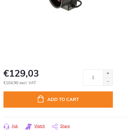
€129,03
€104,90 excl. VAT
Measure
price:
ADD TO CART
Ask
Watch
Share