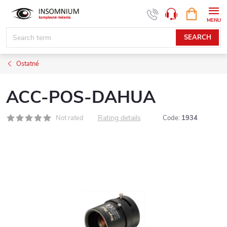
Skip
SHOPPIN
www.insomnium.sk - Chat
CART
to
content
SEARCH
Ostatné
ACC-POS-DAHUA
Rating details
Not rated
Code:
1934