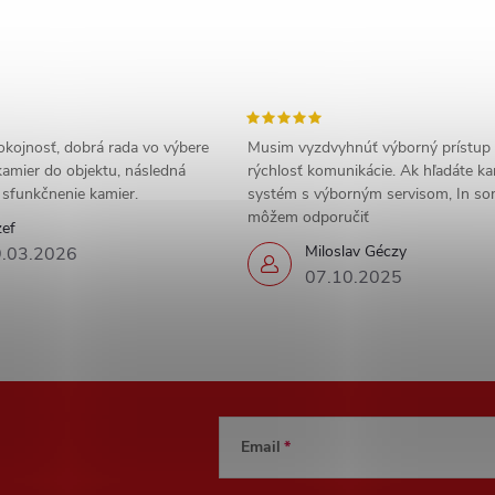
okojnosť, dobrá rada vo výbere
Musim vyzdvyhnúť výborný prístup
amier do objektu, následná
rýchlosť komunikácie. Ak hľadáte k
a sfunkčnenie kamier.
systém s výborným servisom, In s
môžem odporučiť
zef
Miloslav Géczy
.03.2026
07.10.2025
Email