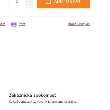
ADD TO CART
hare
Print
Brand:
Avigilon
insomnium.sk - Chat
Zákaznícka spokojnosť
Ku každému zákazníkovi pristupujeme osobitne.