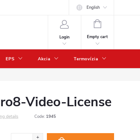
English
SHOPPING
CART
Empty cart
Login
EPS
Akcia
Termovízia
Predaj 
o8-Video-License
ng details
Code:
1945