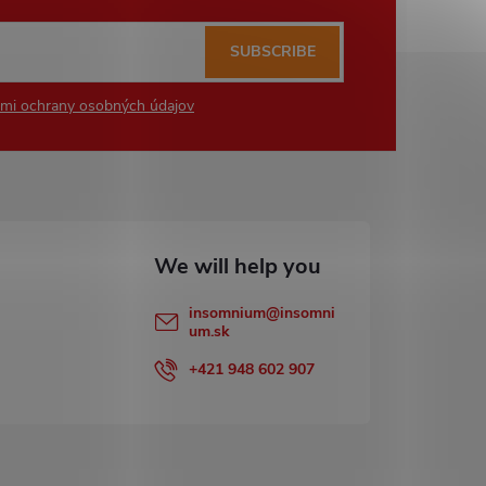
SUBSCRIBE
mi ochrany osobných údajov
insomnium
@
insomni
um.sk
+421 948 602 907