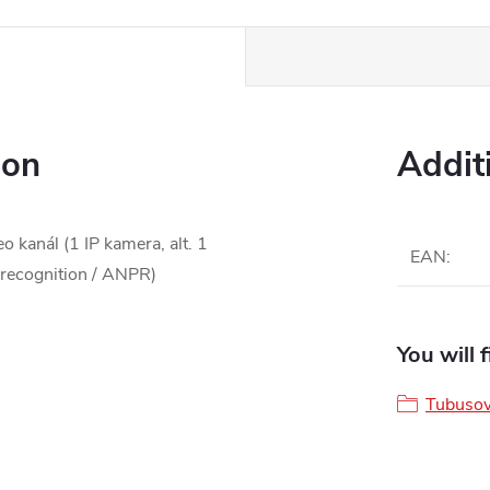
ion
Addit
 kanál (1 IP kamera, alt. 1
EAN
:
 recognition / ANPR)
You will 
Tubusov