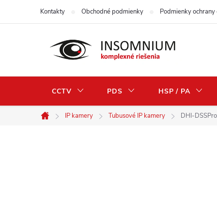
Skip
Kontakty
Obchodné podmienky
Podmienky ochrany 
to
content
CCTV
PDS
HSP / PA
IP kamery
Tubusové IP kamery
DHI-DSSPro
Home