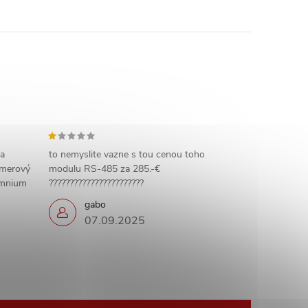
 a
to nemyslite vazne s tou cenou toho
amerový
modulu RS-485 za 285.-€
omnium
???????????????????????
gabo
07.09.2025