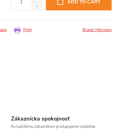
ADD TO CART
hare
Print
Brand:
Hikvision
insomnium.sk - Chat
Zákaznícka spokojnosť
Ku každému zákazníkovi pristupujeme osobitne.