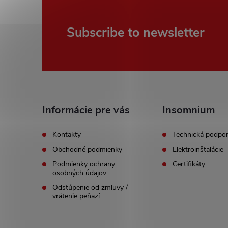
F
Subscribe to newsletter
o
o
t
Informácie pre vás
Insomnium
e
Kontakty
Technická podpo
Obchodné podmienky
Elektroinštalácie
r
Podmienky ochrany
Certifikáty
osobných údajov
Odstúpenie od zmluvy /
vrátenie peňazí