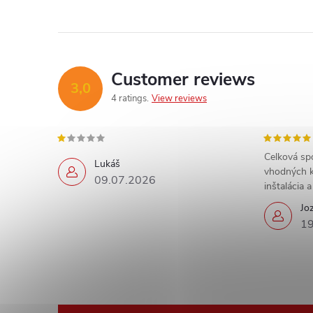
Customer reviews
3,0
4 ratings
View reviews
Celková sp
Lukáš
vhodných k
09.07.2026
inštalácia 
Jo
19