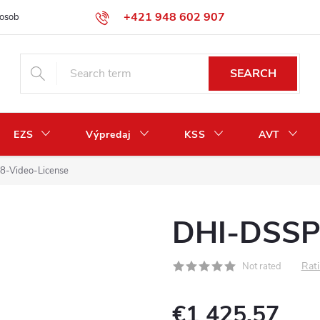
+421 948 602 907
osobných údajov
Odstúpenie od zmluvy / vrátenie peňazí
SEARCH
EZS
Výpredaj
KSS
AVT
8-Video-License
DHI-DSSPr
Rati
Not rated
€1 425,57