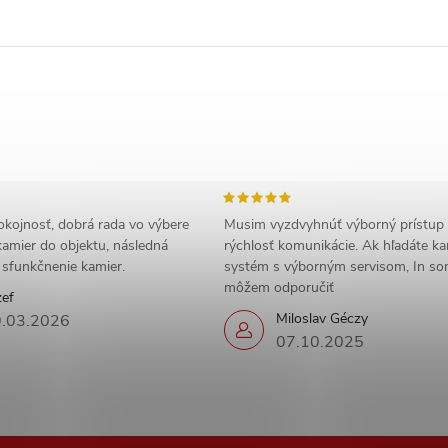
okojnosť, dobrá rada vo výbere
Musim vyzdvyhnúť výborný prístup
amier do objektu, následná
rýchlosť komunikácie. Ak hľadáte k
a sfunkčnenie kamier.
systém s výborným servisom, In s
môžem odporučiť
zef
Miloslav Géczy
.03.2026
07.10.2025