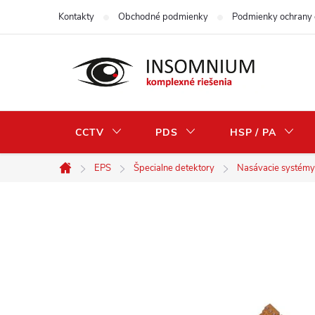
Skip
Kontakty
Obchodné podmienky
Podmienky ochrany 
to
content
CCTV
PDS
HSP / PA
EPS
Špecialne detektory
Nasávacie systémy
Home