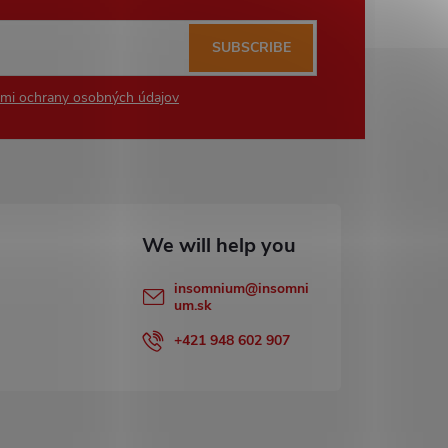
SUBSCRIBE
mi ochrany osobných údajov
insomnium
@
insomni
um.sk
+421 948 602 907