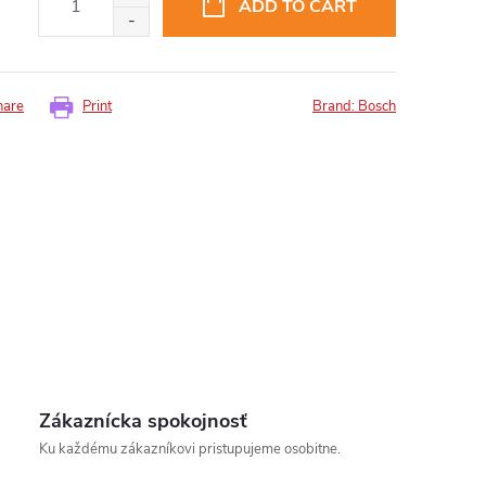
ADD TO CART
hare
Print
Brand:
Bosch
insomnium.sk - Chat
Zákaznícka spokojnosť
Ku každému zákazníkovi pristupujeme osobitne.