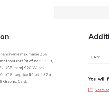
ion
Addit
a nahrávanie maximálne 256
EAN
:
možnosť rozšíriť až na 512GB,
 2x USB, zdroj 920 W, bez
 IoT Enterprice 64 bit, 132 x
You will 
6 Graphic Card.
Nasávac