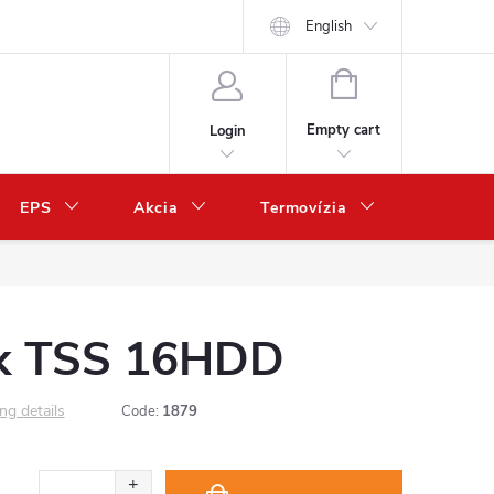
English
SHOPPING
CART
Empty cart
Login
EPS
Akcia
Termovízia
Predaj 
k TSS 16HDD
ng details
Code:
1879