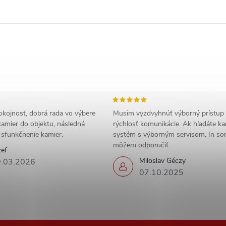
okojnosť, dobrá rada vo výbere
Musim vyzdvyhnúť výborný prístup
amier do objektu, následná
rýchlosť komunikácie. Ak hľadáte k
a sfunkčnenie kamier.
systém s výborným servisom, In s
môžem odporučiť
zef
Miloslav Géczy
.03.2026
07.10.2025