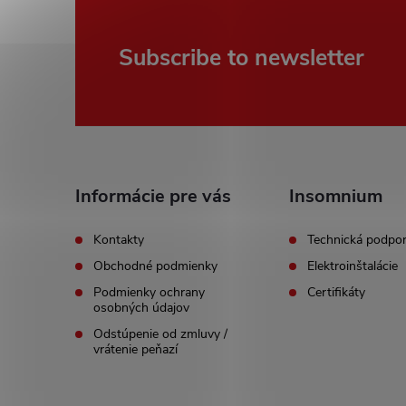
F
Subscribe to newsletter
o
o
t
Informácie pre vás
Insomnium
e
Kontakty
Technická podpo
Obchodné podmienky
Elektroinštalácie
r
Podmienky ochrany
Certifikáty
osobných údajov
Odstúpenie od zmluvy /
vrátenie peňazí