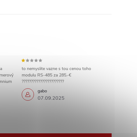
 a
to nemyslite vazne s tou cenou toho
amerový
modulu RS-485 za 285.-€
omnium
???????????????????????
gabo
07.09.2025