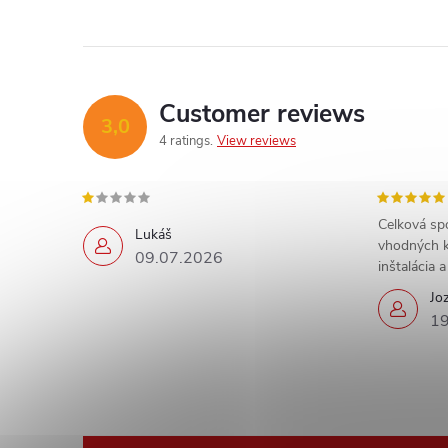
Customer reviews
3,0
4 ratings
View reviews
Celková sp
Lukáš
vhodných k
09.07.2026
inštalácia 
Jo
19