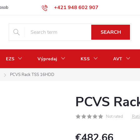
+421 948 602 907
osobných údajov
Odstúpenie od zmluvy / vrátenie peňazí
SEARCH
EZS
Výpredaj
KSS
AVT
PCVS Rack TSS 16HDD
PCVS Rac
Rati
Not rated
€482,66