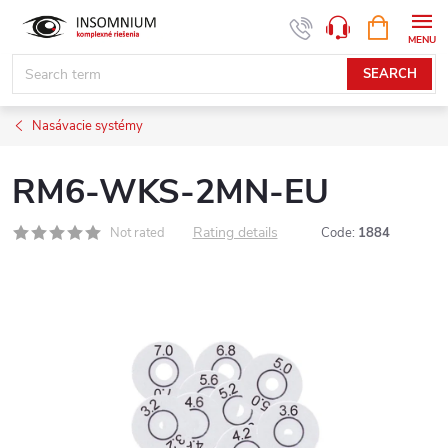
Skip
SHOPPIN
www.insomnium.sk - Chat
CART
to
content
SEARCH
Nasávacie systémy
RM6-WKS-2MN-EU
Rating details
Not rated
Code:
1884