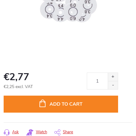
€2,77
€2,25 excl. VAT
Measure
price:
ADD TO CART
Ask
Watch
Share