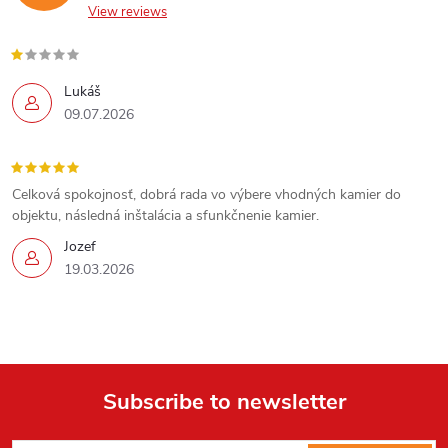
View reviews
Lukáš
09.07.2026
Celková spokojnosť, dobrá rada vo výbere vhodných kamier do
objektu, následná inštalácia a sfunkčnenie kamier.
Jozef
19.03.2026
Send
Powered by chaterimo
Subscribe to newsletter
F