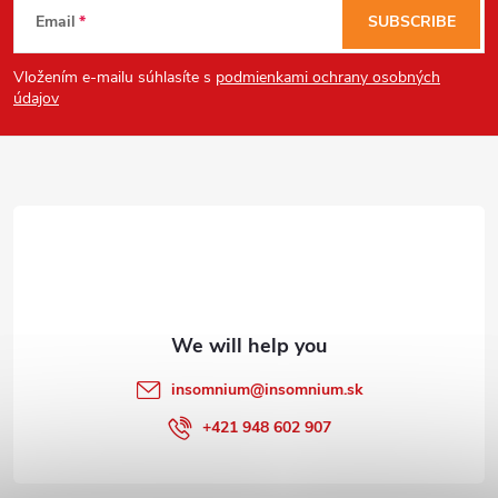
Email
SUBSCRIBE
o
Vložením e-mailu súhlasíte s
podmienkami ochrany osobných
o
údajov
t
e
r
insomnium
@
insomnium.sk
+421 948 602 907