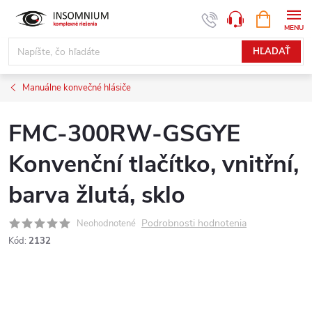
Prejsť
NÁKUPN
www.insomnium.sk - Chat
KOŠÍK
na
obsah
HĽADAŤ
Manuálne konvečné hlásiče
FMC-300RW-GSGYE
Konvenční tlačítko, vnitřní,
barva žlutá, sklo
Podrobnosti hodnotenia
Neohodnotené
Kód:
2132