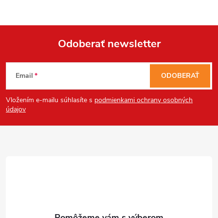
Odoberať newsletter
Z
Email
ODOBERAŤ
á
Vložením e-mailu súhlasíte s
podmienkami ochrany osobných
p
údajov
ä
t
i
e