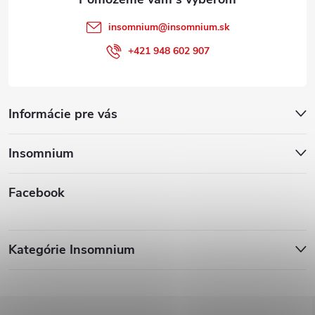
insomnium
@
insomnium.sk
+421 948 602 907
Informácie pre vás
Insomnium
Facebook
Kategórie Insomnium