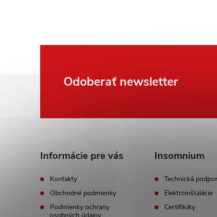
Z
Odoberať newsletter
á
p
ä
Informácie pre vás
Insomnium
t
Kontakty
Technická podpo
Obchodné podmienky
Elektroinštalácie
i
Podmienky ochrany
Certifikáty
osobných údajov