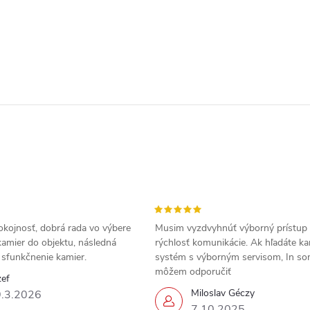
okojnosť, dobrá rada vo výbere
Musim vyzdvyhnúť výborný prístup
amier do objektu, následná
rýchlosť komunikácie. Ak hľadáte k
a sfunkčnenie kamier.
systém s výborným servisom, In s
môžem odporučiť
zef
Miloslav Géczy
.3.2026
7.10.2025