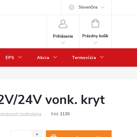
Slovenčina
NÁKUPNÝ
KOŠÍK
Prázdny košík
Prihlásenie
EPS
Akcia
Termovízia
Predaj 
V/24V vonk. kryt
drobnosti hodnotenia
Kód:
2130