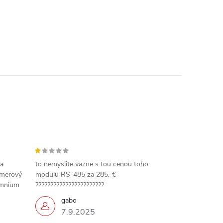
 a
to nemyslite vazne s tou cenou toho
amerový
modulu RS-485 za 285.-€
omnium
???????????????????????
gabo
7.9.2025