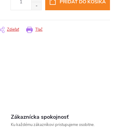
PRIDAŤ DO KOŠÍKA
Zdieľať
Tlač
Zákaznícka spokojnosť
Ku každému zákazníkovi pristupujeme osobitne.
insomnium.sk - Chat