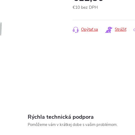
€10 bez DPH
Jednotková
cena:
Opýtať sa
Strážiť
Rýchla technická podpora
Pomôžeme vám v krátkej dobe s vašim problémom.
www.