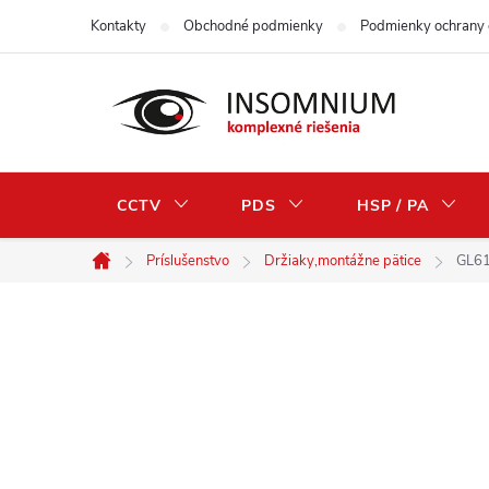
Prejsť
Kontakty
Obchodné podmienky
Podmienky ochrany 
na
obsah
CCTV
PDS
HSP / PA
Príslušenstvo
Držiaky,montážne pätice
GL61
Domov