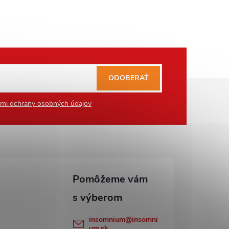
ODOBERAŤ
mi ochrany osobných údajov
insomnium
@
insomni
um.sk