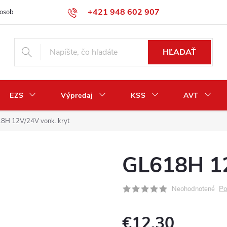
+421 948 602 907
osobných údajov
Odstúpenie od zmluvy / vrátenie peňazí
HĽADAŤ
EZS
Výpredaj
KSS
AVT
8H 12V/24V vonk. kryt
GL618H 12
Po
Neohodnotené
€12,30