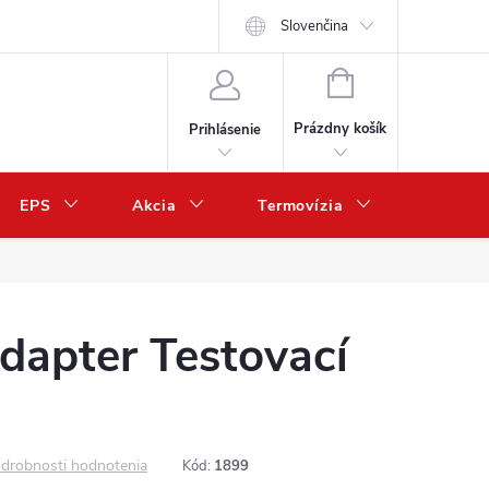
Slovenčina
NÁKUPNÝ
KOŠÍK
Prázdny košík
Prihlásenie
EPS
Akcia
Termovízia
Predaj 
dapter Testovací
drobnosti hodnotenia
Kód:
1899