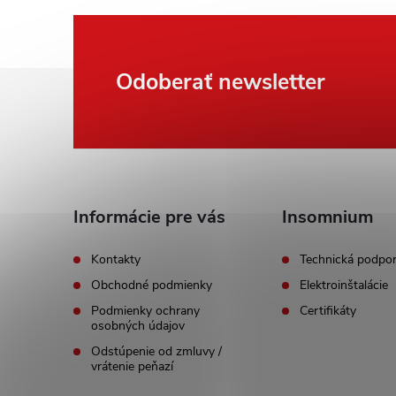
Z
Odoberať newsletter
á
p
ä
Informácie pre vás
Insomnium
t
Kontakty
Technická podpo
Obchodné podmienky
Elektroinštalácie
i
Podmienky ochrany
Certifikáty
osobných údajov
e
Odstúpenie od zmluvy /
vrátenie peňazí