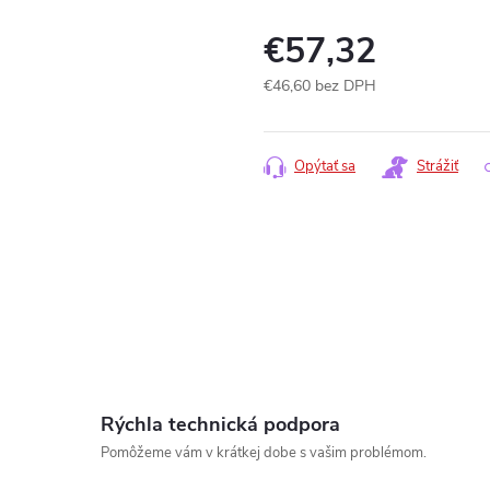
€57,32
€46,60 bez DPH
Jednotková
cena:
Opýtať sa
Strážiť
Rýchla technická podpora
www.
Pomôžeme vám v krátkej dobe s vašim problémom.