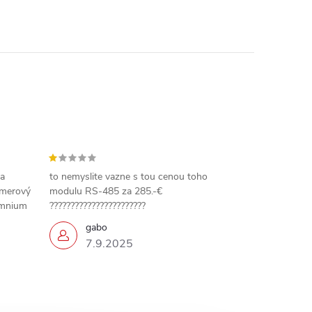
 a
to nemyslite vazne s tou cenou toho
amerový
modulu RS-485 za 285.-€
omnium
???????????????????????
gabo
7.9.2025