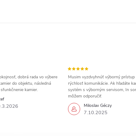
okojnosť, dobrá rada vo výbere
Musim vyzdvyhnúť výborný prístup
amier do objektu, následná
rýchlosť komunikácie. Ak hľadáte k
a sfunkčnenie kamier.
systém s výborným servisom, In s
môžem odporučiť
zef
Miloslav Géczy
.3.2026
7.10.2025