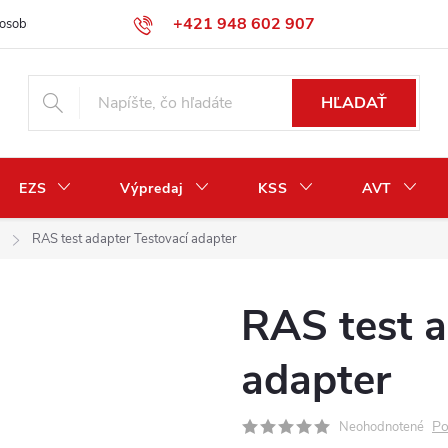
+421 948 602 907
osobných údajov
Odstúpenie od zmluvy / vrátenie peňazí
HĽADAŤ
EZS
Výpredaj
KSS
AVT
RAS test adapter Testovací adapter
RAS test a
adapter
Po
Neohodnotené