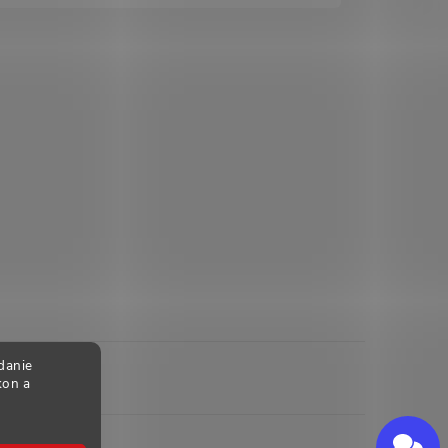
danie
kon a
Send