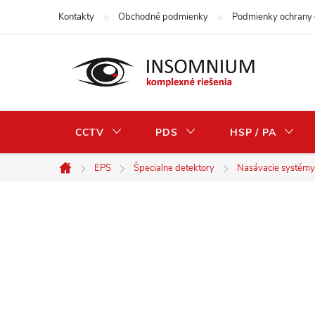
Prejsť
Kontakty
Obchodné podmienky
Podmienky ochrany 
na
obsah
CCTV
PDS
HSP / PA
EPS
Špecialne detektory
Nasávacie systémy
Domov