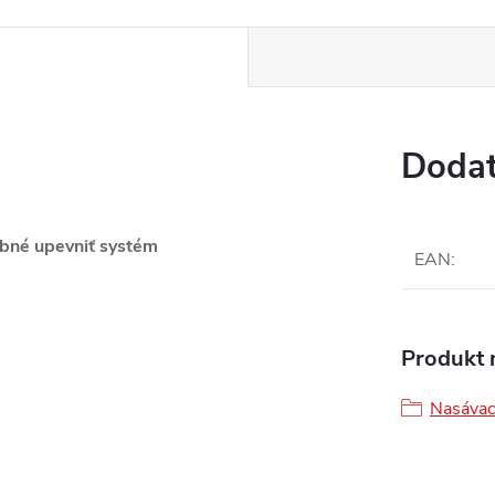
Dodat
rebné upevniť systém
EAN
:
Produkt n
Nasávac