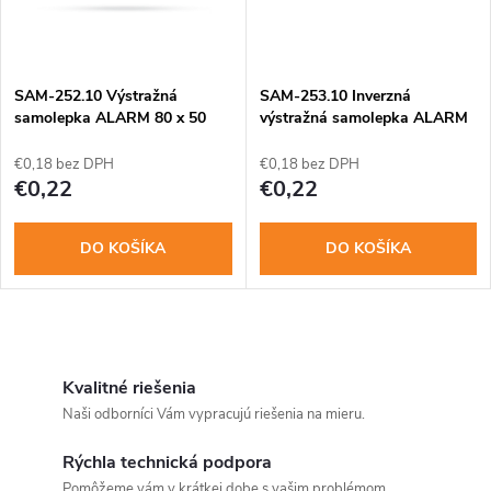
t
t
o
o
SAM-252.10 Výstražná
SAM-253.10 Inverzná
v
samolepka ALARM 80 x 50
výstražná samolepka ALARM
mm
80 x 50 mm
v
€0,18 bez DPH
€0,18 bez DPH
€0,22
€0,22
DO KOŠÍKA
DO KOŠÍKA
O
v
Kvalitné riešenia
Naši odborníci Vám vypracujú riešenia na mieru.
l
Rýchla technická podpora
á
Pomôžeme vám v krátkej dobe s vašim problémom.