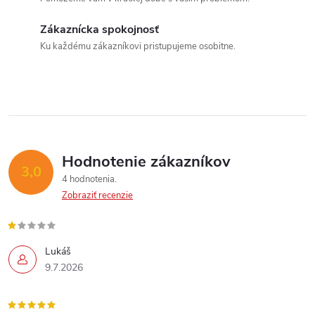
d
Zákaznícka spokojnosť
a
Ku každému zákazníkovi pristupujeme osobitne.
c
i
e
p
Hodnotenie zákazníkov
3,0
4 hodnotenia
r
Zobraziť recenzie
v
k
Lukáš
9.7.2026
y
v