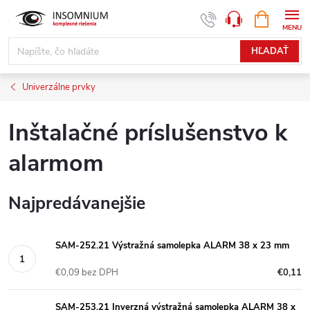
Prejsť
NÁKUPN
www.insomnium.sk - Chat
KOŠÍK
na
obsah
HĽADAŤ
Univerzálne prvky
Inštalačné príslušenstvo k
alarmom
Najpredávanejšie
SAM-252.21 Výstražná samolepka ALARM 38 x 23 mm
€0,09 bez DPH
€0,11
SAM-253.21 Inverzná výstražná samolepka ALARM 38 x