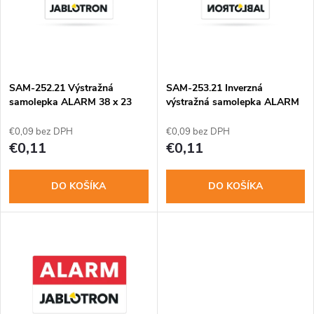
p
n
i
i
s
e
SAM-252.21 Výstražná
SAM-253.21 Inverzná
samolepka ALARM 38 x 23
výstražná samolepka ALARM
p
mm
38 x 23 mm
p
€0,09 bez DPH
€0,09 bez DPH
r
€0,11
€0,11
r
o
DO KOŠÍKA
DO KOŠÍKA
o
d
d
u
u
k
k