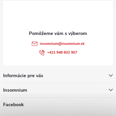
t
i
e
insomnium
@
insomnium.sk
+421 948 602 907
Informácie pre vás
Insomnium
Facebook