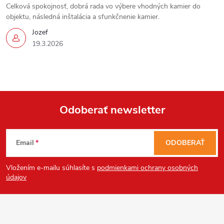
Celková spokojnosť, dobrá rada vo výbere vhodných kamier do
ý
objektu, následná inštalácia a sfunkčnenie kamier.
p
Jozef
19.3.2026
i
s
Send
u
Powered by chaterimo
Odoberať newsletter
Z
Email
ODOBERAŤ
á
Vložením e-mailu súhlasíte s
podmienkami ochrany osobných
p
údajov
ä