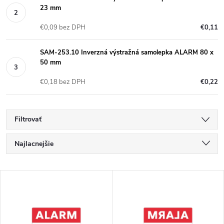
23 mm
€0,09 bez DPH
€0,11
SAM-253.10 Inverzná výstražná samolepka ALARM 80 x
50 mm
€0,18 bez DPH
€0,22
Filtrovať
R
Najlacnejšie
a
Najdrahšie
V
Najpredávanejšie
d
ý
Abecedne
e