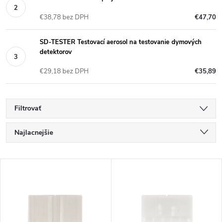
€38,78 bez DPH
€47,70
SD-TESTER Testovací aerosol na testovanie dymových
detektorov
€29,18 bez DPH
€35,89
Filtrovať
R
Najlacnejšie
a
Najdrahšie
V
Najpredávanejšie
d
ý
Abecedne
e
p