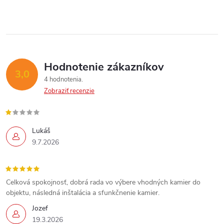
c
i
e
p
Hodnotenie zákazníkov
3,0
4 hodnotenia
r
Zobraziť recenzie
v
k
Lukáš
Send
9.7.2026
y
Powered by chaterimo
v
Celková spokojnosť, dobrá rada vo výbere vhodných kamier do
ý
objektu, následná inštalácia a sfunkčnenie kamier.
p
Jozef
19.3.2026