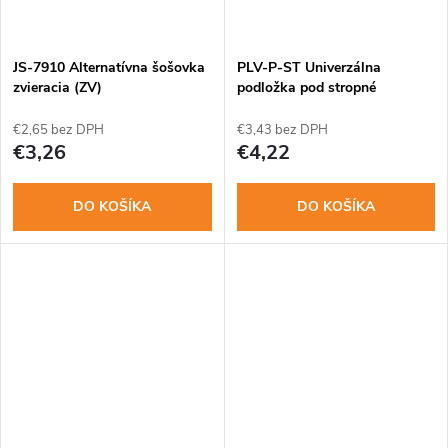
t
o
o
JS-7910 Alternatívna šošovka
PLV-P-ST Univerzálna
v
zvieracia (ZV)
podložka pod stropné
detektory
v
€2,65 bez DPH
€3,43 bez DPH
€3,26
€4,22
DO KOŠÍKA
DO KOŠÍKA