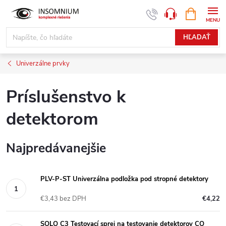
Prejsť
NÁKUPN
www.insomnium.sk - Chat
KOŠÍK
na
obsah
HĽADAŤ
Univerzálne prvky
Príslušenstvo k
detektorom
Najpredávanejšie
PLV-P-ST Univerzálna podložka pod stropné detektory
€3,43 bez DPH
€4,22
SOLO C3 Testovací sprej na testovanie detektorov CO