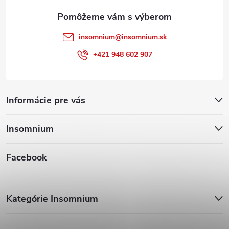
e
insomnium
@
insomnium.sk
+421 948 602 907
Informácie pre vás
Insomnium
Facebook
Kategórie Insomnium