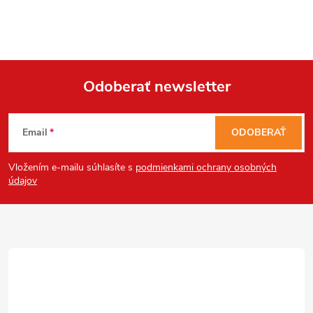
i
s
u
Odoberať newsletter
Z
Email
ODOBERAŤ
á
Vložením e-mailu súhlasíte s
podmienkami ochrany osobných
p
údajov
ä
t
i