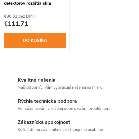
detektorov rozbitia skla
Jablotron
€90,82 bez DPH
€111,71
DO KOŠÍKA
O
v
Kvalitné riešenia
Naši odborníci Vám vypracujú riešenia na mieru.
l
Rýchla technická podpora
á
Pomôžeme vám v krátkej dobe s vašim problémom.
d
Zákaznícka spokojnosť
a
Ku každému zákazníkovi pristupujeme osobitne.