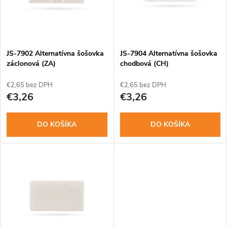
n
i
i
s
e
JS-7902 Alternatívna šošovka
JS-7904 Alternatívna šošovka
záclonová (ZA)
chodbová (CH)
p
p
€2,65 bez DPH
€2,65 bez DPH
r
€3,26
€3,26
r
o
DO KOŠÍKA
DO KOŠÍKA
o
d
d
u
u
k
k
t