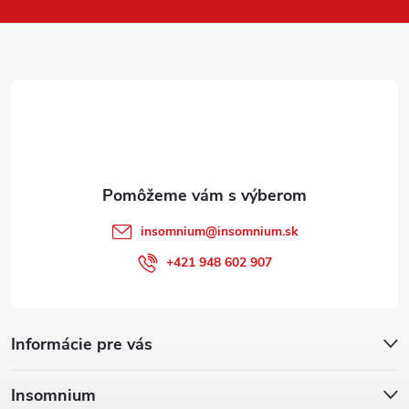
p
ä
t
i
e
insomnium
@
insomnium.sk
+421 948 602 907
Informácie pre vás
Insomnium