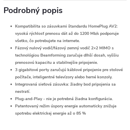
Podrobný popis
Kompatibilita so zásuvkami štandardu HomePlug AV2:
vysoká rýchlosť prenosu dát až do 1200 Mb/s podporuje
všetko, čo potrebujete na internete.
Fázový nulový vodič/fázový zemný vodič 2×2 MIMO s
technológiou Beamforming zaručuje dlhší dosah, vyššiu
prenosovú kapacitu a stabilnejšie pripojenie.
3 gigabitové porty zaručujú káblové pripojenie pre stolové
počítače, inteligentné televízory alebo herné konzoly.
Integrovaná sieťová zásuvka: žiadny bod pripojenia sa
nestratí.
Plug-and-Play - nie je potrebná žiadna konfigurácia.
Patentovaný režim úspory energie automaticky znižuje
spotrebu elektrickej energie až o 85 %