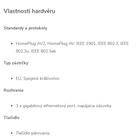
Vlastnosti hardvéru
Standardy a protokoly
HomePlug AV2, HomePlug AV, IEEE 1901, IEEE 802.3, IEEE
802.3u, IEEE 802.3ab
Typ zástrčky
EÚ, Spojené kráľovstvo
Rozhranie
3 x gigabitový ethernetový port, napájacia zásuvka
Tlačidlo
Tlačidlo párovania