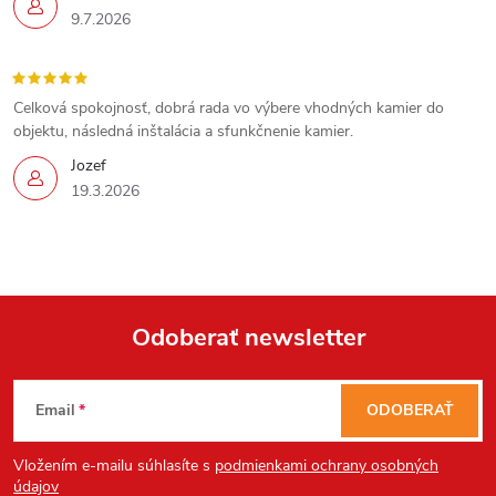
9.7.2026
Celková spokojnosť, dobrá rada vo výbere vhodných kamier do
objektu, následná inštalácia a sfunkčnenie kamier.
Jozef
19.3.2026
Odoberať newsletter
Z
Email
ODOBERAŤ
á
Vložením e-mailu súhlasíte s
podmienkami ochrany osobných
údajov