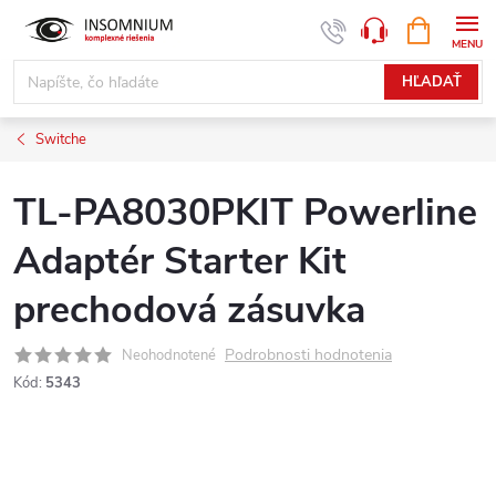
Prejsť
NÁKUPN
www.insomnium.sk - Chat
KOŠÍK
na
obsah
HĽADAŤ
Switche
TL-PA8030PKIT Powerline
Adaptér Starter Kit
prechodová zásuvka
Podrobnosti hodnotenia
Neohodnotené
Kód:
5343