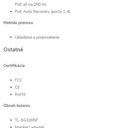
PoE až na 250 m)
PoE Auto Recovery (porty 1-4)
Metóda prenosu
Ukladanie a preposielanie
Ostatné
Certifikácia
FCC
CE
RoHS
Obsah balenia
TL-SG1005P
Napájací adaptér