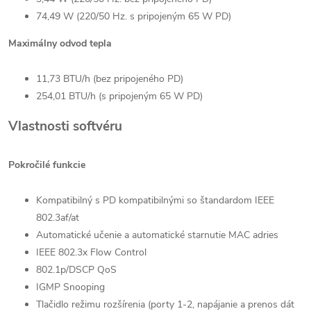
74,49 W (220/50 Hz. s pripojeným 65 W PD)
Maximálny odvod tepla
11,73 BTU/h (bez pripojeného PD)
254,01 BTU/h (s pripojeným 65 W PD)
Vlastnosti softvéru
Pokročilé funkcie
Kompatibilný s PD kompatibilnými so štandardom IEEE
802.3af/at
Automatické učenie a automatické starnutie MAC adries
IEEE 802.3x Flow Control
802.1p/DSCP QoS
IGMP Snooping
Tlačidlo režimu rozšírenia (porty 1-2, napájanie a prenos dát