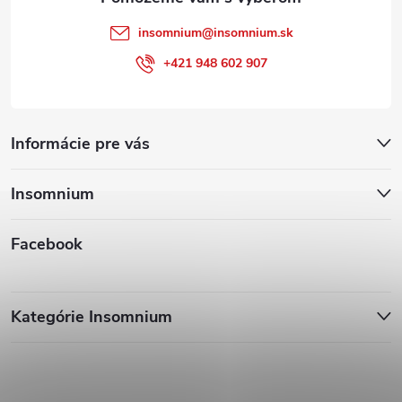
insomnium
@
insomnium.sk
+421 948 602 907
Informácie pre vás
Insomnium
Facebook
Kategórie Insomnium