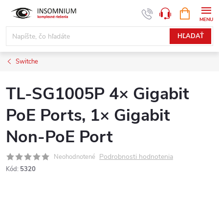
Prejsť
NÁKUPN
www.insomnium.sk - Chat
KOŠÍK
na
obsah
HĽADAŤ
Switche
TL-SG1005P 4× Gigabit
PoE Ports, 1× Gigabit
Non-PoE Port
Podrobnosti hodnotenia
Neohodnotené
Kód:
5320