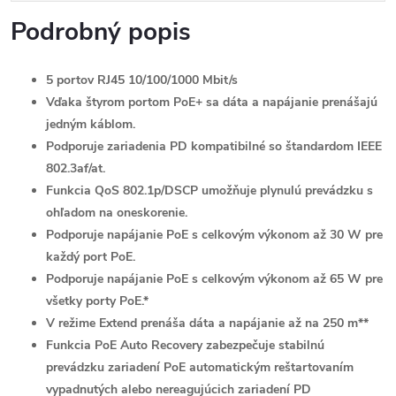
Podrobný popis
5 portov RJ45 10/100/1000 Mbit/s
Vďaka štyrom portom PoE+ sa dáta a napájanie prenášajú
jedným káblom.
Podporuje zariadenia PD kompatibilné so štandardom IEEE
802.3af/at.
Funkcia QoS 802.1p/DSCP umožňuje plynulú prevádzku s
ohľadom na oneskorenie.
Podporuje napájanie PoE s celkovým výkonom až 30 W pre
každý port PoE.
Podporuje napájanie PoE s celkovým výkonom až 65 W pre
všetky porty PoE.*
V režime Extend prenáša dáta a napájanie až na 250 m**
Funkcia PoE Auto Recovery zabezpečuje stabilnú
prevádzku zariadení PoE automatickým reštartovaním
vypadnutých alebo nereagujúcich zariadení PD