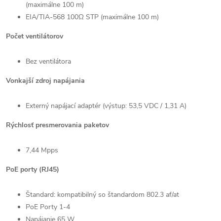
(maximálne 100 m)
EIA/TIA-568 100Ω STP (maximálne 100 m)
Počet ventilátorov
Bez ventilátora
Vonkajší zdroj napájania
Externý napájací adaptér (výstup: 53,5 VDC / 1,31 A)
Rýchlosť presmerovania paketov
7,44 Mpps
PoE porty (RJ45)
Štandard: kompatibilný so štandardom 802.3 af/at
PoE Porty 1-4
Napájanie 65 W