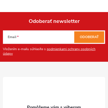
Odoberať newsletter
Z
Email
ODOBERAŤ
á
Vložením e-mailu súhlasíte s
podmienkami ochrany osobných
p
údajov
ä
t
i
e