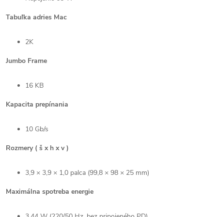
Tabuľka adries Mac
2K
Jumbo Frame
16 KB
Kapacita prepínania
10 Gb/s
Rozmery ( š x h x v )
3,9 × 3,9 × 1,0 palca (99,8 × 98 × 25 mm)
Maximálna spotreba energie
3,44 W (220/50 Hz. bez pripojeného PD)