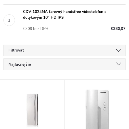
CDV-1024MA farevný handsfree videotelefon s
dotykovým 10" HD IPS
€309 bez DPH
€380,07
Filtrovať
R
Najlacnejšie
a
Najdrahšie
V
Najpredávanejšie
d
ý
Abecedne
e
p
n