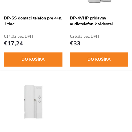
i
i
s
e
DP-SS domaci telefon pre 4+n,
DP-4VHP pridavny
1 tlac.
audiotelefon k videotel.
p
p
€14,02 bez DPH
€26,83 bez DPH
r
€17,24
€33
r
o
DO KOŠÍKA
DO KOŠÍKA
o
d
d
u
u
k
k
t
t