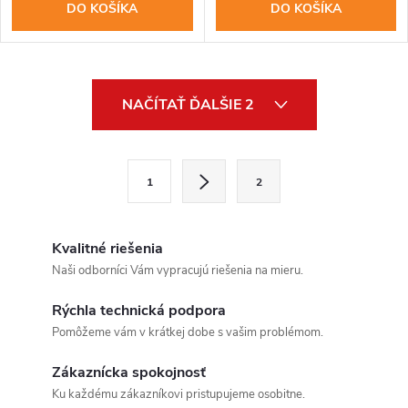
DO KOŠÍKA
DO KOŠÍKA
O
NAČÍTAŤ ĎALŠIE 2
v
l
S
1
2
t
á
r
d
á
Kvalitné riešenia
a
n
Naši odborníci Vám vypracujú riešenia na mieru.
k
c
Rýchla technická podpora
o
Pomôžeme vám v krátkej dobe s vašim problémom.
i
v
a
Zákaznícka spokojnosť
e
Ku každému zákazníkovi pristupujeme osobitne.
n