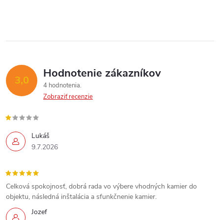
p
i
Send
e
r
Powered by chaterimo
v
k
Hodnotenie zákazníkov
3,0
y
4 hodnotenia
Zobraziť recenzie
v
ý
Lukáš
p
9.7.2026
i
s
Celková spokojnosť, dobrá rada vo výbere vhodných kamier do
objektu, následná inštalácia a sfunkčnenie kamier.
u
Jozef