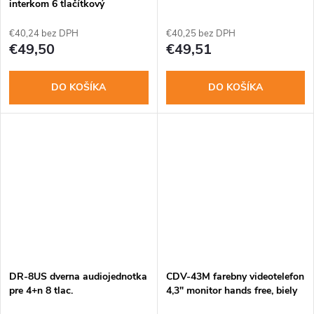
interkom 6 tlačítkový
€40,24 bez DPH
€40,25 bez DPH
€49,50
€49,51
DO KOŠÍKA
DO KOŠÍKA
DR-8US dverna audiojednotka
CDV-43M farebny videotelefon
pre 4+n 8 tlac.
4,3" monitor hands free, biely