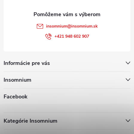
e
insomnium
@
insomnium.sk
+421 948 602 907
Informácie pre vás
Insomnium
Facebook
Kategórie Insomnium