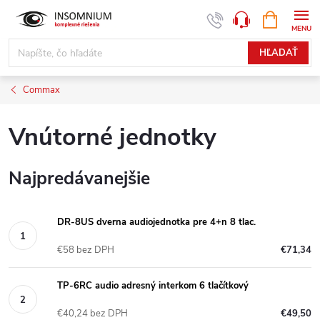
Prejsť
NÁKUPN
www.insomnium.sk - Chat
KOŠÍK
na
obsah
HĽADAŤ
Commax
Vnútorné jednotky
Najpredávanejšie
DR-8US dverna audiojednotka pre 4+n 8 tlac.
€58 bez DPH
€71,34
TP-6RC audio adresný interkom 6 tlačítkový
€40,24 bez DPH
€49,50