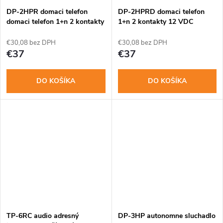
o
o
DP-2HPR domaci telefon
DP-2HPRD domaci telefon
v
domaci telefon 1+n 2 kontakty
1+n 2 kontakty 12 VDC
230 VAC
v
€30,08 bez DPH
€30,08 bez DPH
€37
€37
DO KOŠÍKA
DO KOŠÍKA
TP-6RC audio adresný
DP-3HP autonomne sluchadlo