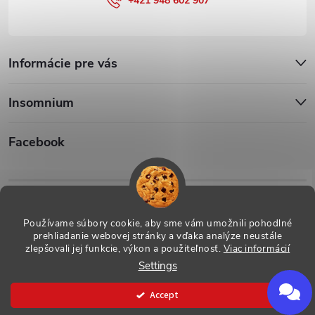
+421 948 602 907
Informácie pre vás
Insomnium
Facebook
Iso1
Iso14002
Používame súbory cookie, aby sme vám umožnili pohodlné
prehliadanie webovej stránky a vďaka analýze neustále
zlepšovali jej funkcie, výkon a použiteľnosť.
Viac informácií
Settings
Copyright 2026
ESHOP - Insomnium, s.r.o.
. All rights reserved.
Accept
Created by Shoptet