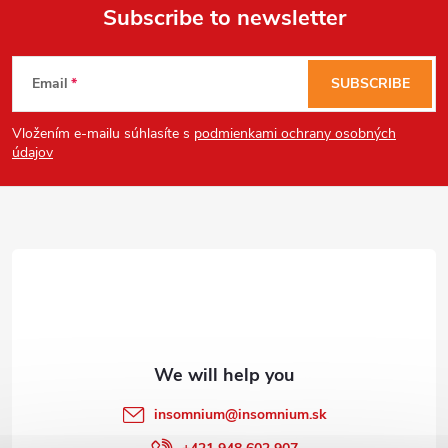
Subscribe to newsletter
F
Email
SUBSCRIBE
o
Vložením e-mailu súhlasíte s
podmienkami ochrany osobných
o
Send
údajov
Powered by chaterimo
t
e
r
insomnium
@
insomnium.sk