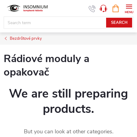
Skip
SHOPPIN
www.insomnium.sk - Chat
CART
to
content
SEARCH
Bezdrôtové prvky
Rádiové moduly a
opakovač
We are still preparing
products.
But you can look at other categories.