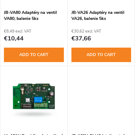
c
o
t
JB-VA80 Adaptéry na ventil
JB-VA26 Adaptéry na ventil
VA80, balenie 5ks
VA26, balenie 5ks
f
s
€8,49 excl. VAT
€30,62 excl. VAT
p
€10,44
€37,66
o
r
ADD TO CART
ADD TO CART
r
o
t
d
i
u
n
c
g
t