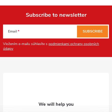
Subscribe to newsletter
F
Email
SUBSCRIBE
o
Vložením e-mailu súhlasíte s
podmienkami ochrany osobných
o
údajov
t
e
r