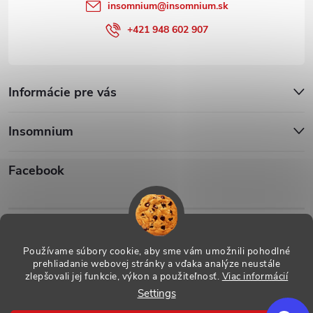
insomnium
@
insomnium.sk
+421 948 602 907
Informácie pre vás
Insomnium
Facebook
Iso1
Iso14002
Používame súbory cookie, aby sme vám umožnili pohodlné
prehliadanie webovej stránky a vďaka analýze neustále
zlepšovali jej funkcie, výkon a použiteľnosť.
Viac informácií
Settings
Copyright 2026
ESHOP - Insomnium, s.r.o.
. All rights reserved.