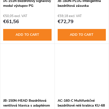
JA-151N Bezdrôtový signálový
JB-160N-PLUG Inteligentná
s
modul výstupov PG
bezdrôtová zásuvka
€50,05 excl. VAT
€59,18 excl. VAT
€61,56
€72,79
ADD TO CART
ADD TO CART
JB-150N-HEAD Bezdrôtová
AC-160-C Multifunkčné
ventilová hlavica s adaptérom
bezdrôtové relé krabica KU-68