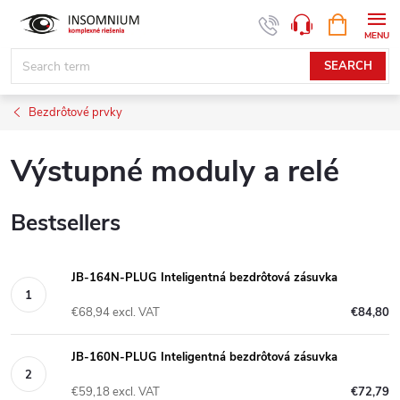
Skip
SHOPPIN
www.insomnium.sk - Chat
CART
to
content
SEARCH
Bezdrôtové prvky
Výstupné moduly a relé
Bestsellers
JB-164N-PLUG Inteligentná bezdrôtová zásuvka
€68,94 excl. VAT
€84,80
JB-160N-PLUG Inteligentná bezdrôtová zásuvka
€59,18 excl. VAT
€72,79