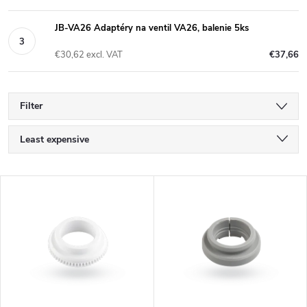
JB-VA26 Adaptéry na ventil VA26, balenie 5ks
€30,62 excl. VAT
€37,66
Filter
P
Least expensive
r
Most expensive
L
Bestsellers
o
i
Alphabetically
d
s
u
t