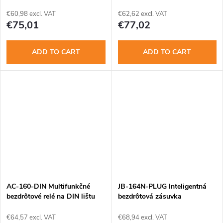
pre VA50
€60,98 excl. VAT
€62,62 excl. VAT
€75,01
€77,02
ADD TO CART
ADD TO CART
AC-160-DIN Multifunkčné
JB-164N-PLUG Inteligentná
bezdrôtové relé na DIN lištu
bezdrôtová zásuvka
€64,57 excl. VAT
€68,94 excl. VAT