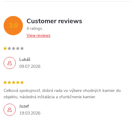
o
n
Customer reviews
3,0
Send
4 ratings
t
View reviews
Powered by chaterimo
r
o
Lukáš
09.07.2026
l
s
Celková spokojnosť, dobrá rada vo výbere vhodných kamier do
objektu, následná inštalácia a sfunkčnenie kamier.
Jozef
19.03.2026