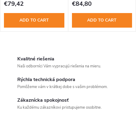
€79,42
€84,80
ADD TO CART
ADD TO CART
L
i
Kvalitné riešenia
Naši odborníci Vám vypracujú riešenia na mieru.
s
Rýchla technická podpora
t
Pomôžeme vám v krátkej dobe s vašim problémom.
i
Zákaznícka spokojnosť
n
Ku každému zákazníkovi pristupujeme osobitne.
g
c