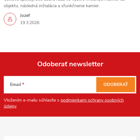
objektu, následná inštalácia a sfunkčnenie kamier.
Jozef
19.3.2026
Odoberať newsletter
Z
Email
ODOBERAŤ
á
Vložením e-mailu súhlasíte s
podmienkami ochrany osobných
p
údajov
ä