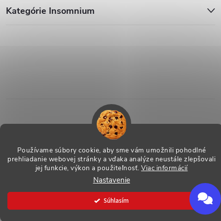
Kategórie Insomnium
Používame súbory cookie, aby sme vám umožnili pohodlné
prehliadanie webovej stránky a vďaka analýze neustále zlepšovali
Copyright 2026
ESHOP - Insomnium, s.r.o.
. Všetky práva vyhradené.
jej funkcie, výkon a použiteľnosť.
Viac informácií
Vytvoril Shoptet
Nastavenie
Súhlasím