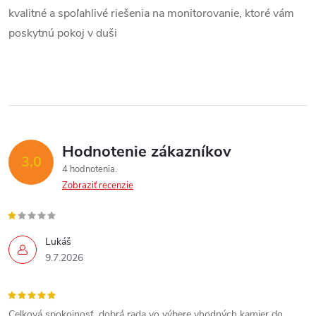
kvalitné a spoľahlivé riešenia na monitorovanie, ktoré vám
poskytnú pokoj v duši
Send
Hodnotenie zákazníkov
3,0
4 hodnotenia
Powered by chaterimo
Zobraziť recenzie
Lukáš
9.7.2026
Celková spokojnosť, dobrá rada vo výbere vhodných kamier do