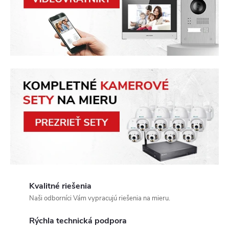
u
m
.
s
k
–
V
á
Kvalitné riešenia
š
Naši odborníci Vám vypracujú riešenia na mieru.
p
Rýchla technická podpora