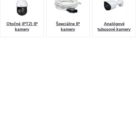
a
s
Otočné (PTZ) IP
Špeciálne IP
Analógové
t
kamery
kamery
tubusové kamery
i
b
e
z
p
e
č