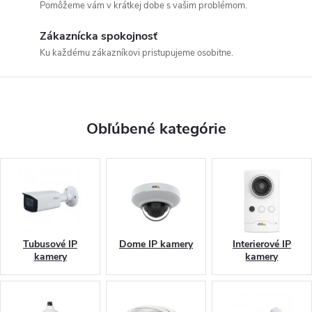
Pomôžeme vám v krátkej dobe s vašim problémom.
a
Zákaznícka spokojnosť
r
Ku každému zákazníkovi pristupujeme osobitne.
t
n
Obľúbené kategórie
e
r
v
o
Tubusové IP
Dome IP kamery
Interierové IP
b
kamery
kamery
l