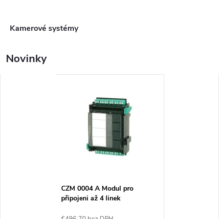
n
o
Kamerové systémy
s
Novinky
t
i
CZM 0004 A Modul pro
připojeni až 4 linek
konvenčních hlásičů
€496,70 bez DPH