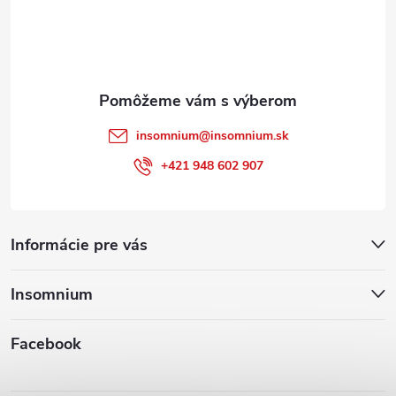
t
i
e
insomnium
@
insomnium.sk
+421 948 602 907
Informácie pre vás
Insomnium
Facebook