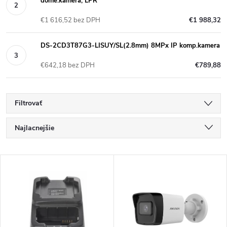
dome.kamera, LPR
€1 616,52 bez DPH
€1 988,32
DS-2CD3T87G3-LISUY/SL(2.8mm) 8MPx IP komp.kamera
€642,18 bez DPH
€789,88
Filtrovať
R
Najlacnejšie
a
Najdrahšie
V
Najpredávanejšie
d
ý
Abecedne
e
p