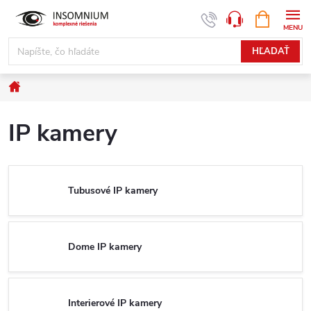
Prejsť
NÁKUPN
www.insomnium.sk - Chat
KOŠÍK
na
obsah
HĽADAŤ
Domov
IP kamery
Tubusové IP kamery
Dome IP kamery
Interierové IP kamery