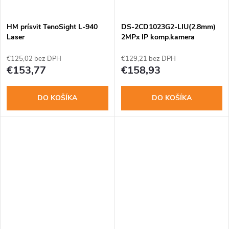
t
o
o
HM prísvit TenoSight L-940
DS-2CD1023G2-LIU(2.8mm)
v
Laser
2MPx IP komp.kamera
v
€125,02 bez DPH
€129,21 bez DPH
€153,77
€158,93
DO KOŠÍKA
DO KOŠÍKA