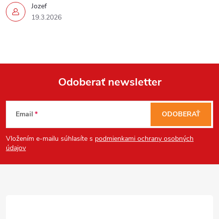
Jozef
19.3.2026
Odoberať newsletter
Z
Email
ODOBERAŤ
á
Vložením e-mailu súhlasíte s
podmienkami ochrany osobných
p
údajov
ä
t