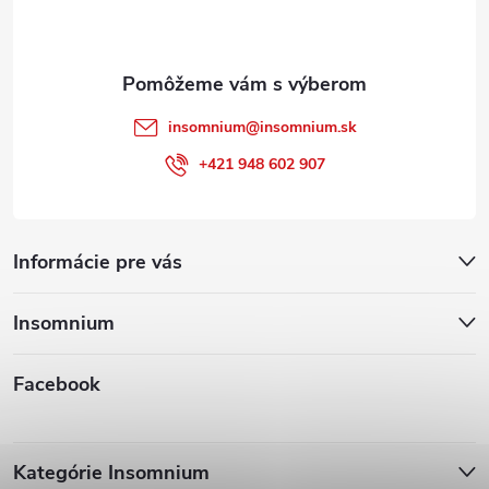
i
e
insomnium
@
insomnium.sk
+421 948 602 907
Informácie pre vás
Insomnium
Facebook
Kategórie Insomnium