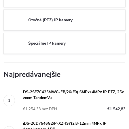
Otočné (PTZ) IP kamery
Špeciálne IP kamery
Najpredávanejšie
DS-2SE7C425MWG-EB/26(F0) 6MPx+4MPx IP PTZ, 25x
zoom TandemVu
€1 254,33 bez DPH
€1 542,83
iDS-2CD7546G2/P-XZHSY(2.8-12mm 4MPx IP