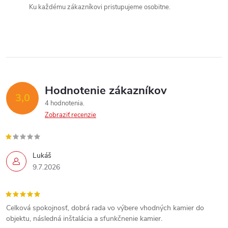
e
Ku každému zákazníkovi pristupujeme osobitne.
n
p
i
e
r
v
k
Hodnotenie zákazníkov
3,0
y
4 hodnotenia
Zobraziť recenzie
v
ý
Lukáš
p
9.7.2026
i
s
Celková spokojnosť, dobrá rada vo výbere vhodných kamier do
objektu, následná inštalácia a sfunkčnenie kamier.
u