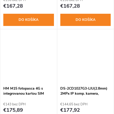
€136 bez DPH
€136 bez DPH
€167,28
€167,28
DO KOŠÍKA
DO KOŠÍKA
HM M15 fotopasca 4G s
DS-2CD1027G3-LIU(2.8mm)
integrovanou kartou SIM
2MPx IP komp. kamera,
ColorVu
€143 bez DPH
€144,65 bez DPH
€175,89
€177,92