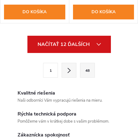
DO KOŠÍKA
DO KOŠÍKA
O
NAČÍTAŤ 12 ĎALŠÍCH
v
l
S
1
48
t
á
r
d
á
Kvalitné riešenia
a
n
Naši odborníci Vám vypracujú riešenia na mieru.
k
Send
c
Rýchla technická podpora
o
Pomôžeme vám v krátkej dobe s vašim problémom.
Powered by chaterimo
i
v
a
Zákaznícka spokojnosť