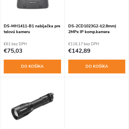
n
i
i
s
e
DS-MH1411-B1 nabíjačka pre
DS-2CD1023G2-I(2.8mm)
telovú kameru
2MPx IP komp.kamera
p
p
€61 bez DPH
€116,17 bez DPH
r
€75,03
€142,89
r
o
DO KOŠÍKA
DO KOŠÍKA
o
d
d
u
u
k
k
t