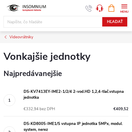
Prejsť
NÁKUPN
www.insomnium.sk - Chat
KOŠÍK
na
obsah
HĽADAŤ
Videovrátniky
Vonkajšie jednotky
Najpredávanejšie
DS-KV7413EY-IME2-1/2/4 2-vod.HD 1,2,4-tlač.vstupna
jednotka
€332,94 bez DPH
€409,52
DS-KD8005-IME1/S vstupna IP jednotka 5MPx, modul.
system, nerez