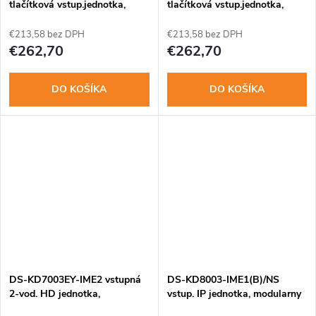
tlačítková vstup.jednotka,
tlačítková vstup.jednotka,
WiFi
WiFi
€213,58 bez DPH
€213,58 bez DPH
€262,70
€262,70
DO KOŠÍKA
DO KOŠÍKA
DS-KD7003EY-IME2 vstupná
DS-KD8003-IME1(B)/NS
2-vod. HD jednotka,
vstup. IP jednotka, modularny
modul.systém, nerez
system, nerez