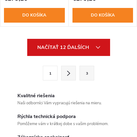
DO KOŠÍKA
DO KOŠÍKA
O
NAČÍTAŤ 12 ĎALŠÍCH
v
l
S
1
3
t
á
r
d
á
Kvalitné riešenia
a
n
Naši odborníci Vám vypracujú riešenia na mieru.
k
c
Rýchla technická podpora
o
Pomôžeme vám v krátkej dobe s vašim problémom.
i
v