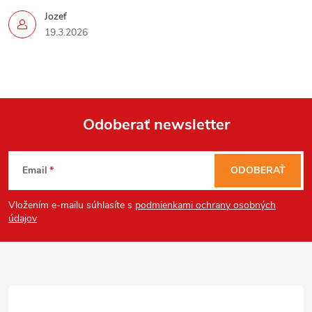
u
Jozef
19.3.2026
Odoberať newsletter
Z
Email
ODOBERAŤ
á
Vložením e-mailu súhlasíte s
podmienkami ochrany osobných
p
údajov
ä
t