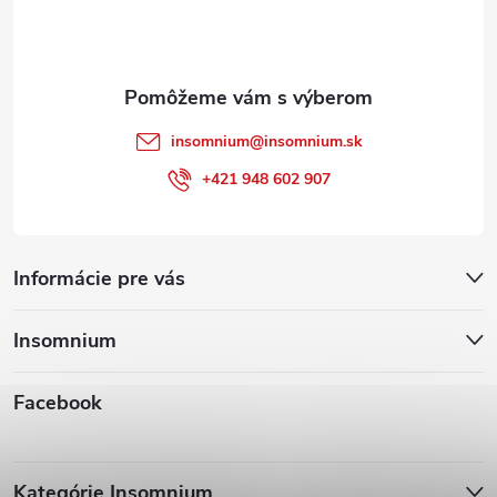
i
e
insomnium
@
insomnium.sk
+421 948 602 907
Informácie pre vás
Insomnium
Facebook
Kategórie Insomnium