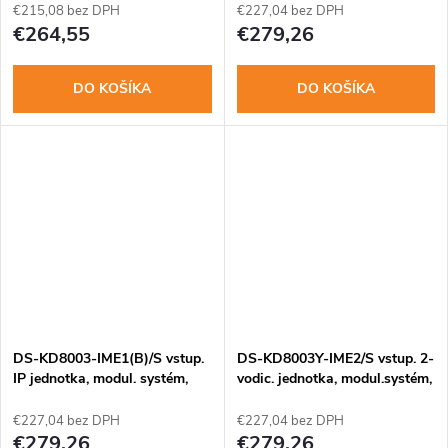
€215,08 bez DPH
€227,04 bez DPH
€264,55
€279,26
DO KOŠÍKA
DO KOŠÍKA
DS-KD8003-IME1(B)/S vstup.
DS-KD8003Y-IME2/S vstup. 2-
IP jednotka, modul. systém,
vodic. jednotka, modul.systém,
nerez
nerez
€227,04 bez DPH
€227,04 bez DPH
€279,26
€279,26