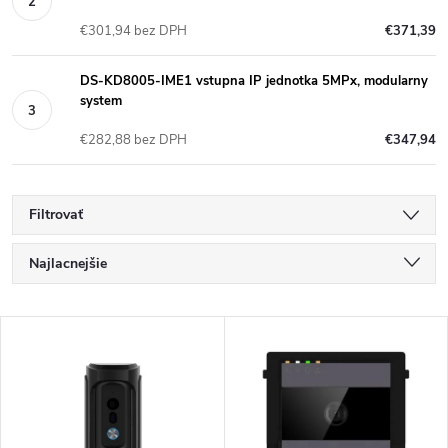
€301,94 bez DPH
€371,39
DS-KD8005-IME1 vstupna IP jednotka 5MPx, modularny
system
€282,88 bez DPH
€347,94
Filtrovať
R
Najlacnejšie
a
Najdrahšie
V
Najpredávanejšie
d
ý
Abecedne
e
p