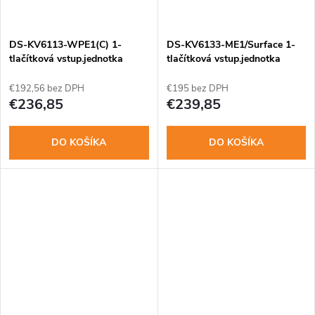
t
o
o
DS-KV6113-WPE1(C) 1-
DS-KV6133-ME1/Surface 1-
v
tlačítková vstup.jednotka
tlačítková vstup.jednotka
v
€192,56 bez DPH
€195 bez DPH
€236,85
€239,85
DO KOŠÍKA
DO KOŠÍKA