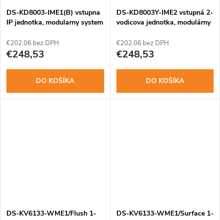
DS-KD8003-IME1(B) vstupna
DS-KD8003Y-IME2 vstupná 2-
IP jednotka, modularny system
vodicova jednotka, modulárny
systém
€202,06 bez DPH
€202,06 bez DPH
€248,53
€248,53
DO KOŠÍKA
DO KOŠÍKA
DS-KV6133-WME1/Flush 1-
DS-KV6133-WME1/Surface 1-