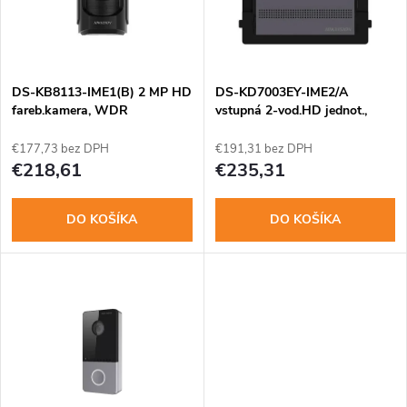
n
i
i
s
e
DS-KB8113-IME1(B) 2 MP HD
DS-KD7003EY-IME2/A
fareb.kamera, WDR
vstupná 2-vod.HD jednot.,
p
mod..systém, hliník
p
€177,73 bez DPH
€191,31 bez DPH
r
€218,61
€235,31
r
o
DO KOŠÍKA
DO KOŠÍKA
o
d
d
u
u
k
k
t