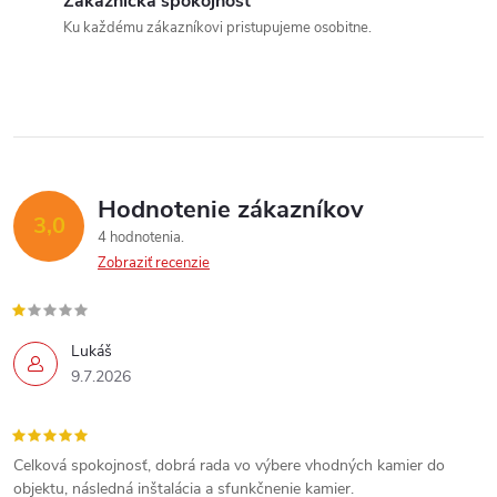
a
Zákaznícka spokojnosť
e
Ku každému zákazníkovi pristupujeme osobitne.
n
p
Send
i
e
r
Powered by chaterimo
v
k
Hodnotenie zákazníkov
3,0
y
4 hodnotenia
Zobraziť recenzie
v
ý
Lukáš
p
9.7.2026
i
s
Celková spokojnosť, dobrá rada vo výbere vhodných kamier do
objektu, následná inštalácia a sfunkčnenie kamier.