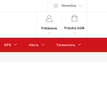
Slovenčina
NÁKUPNÝ
KOŠÍK
Prázdny košík
Prihlásenie
EPS
Akcia
Termovízia
Predaj 