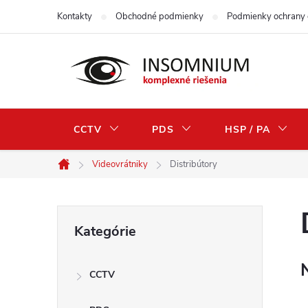
Prejsť
Kontakty
Obchodné podmienky
Podmienky ochrany 
na
obsah
CCTV
PDS
HSP / PA
Videovrátniky
Distribútory
Domov
B
Preskočiť
Kategórie
kategórie
o
CCTV
č