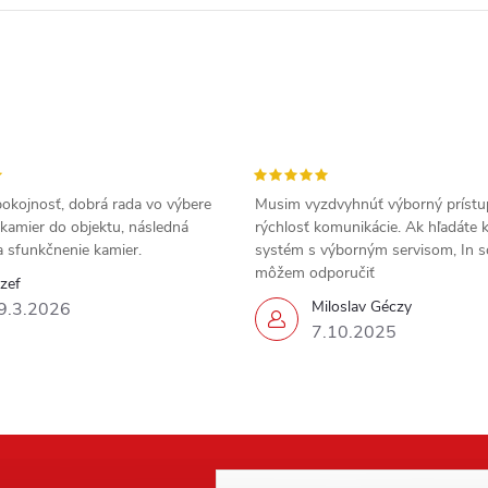
okojnosť, dobrá rada vo výbere
Musim vyzdvyhnúť výborný prístu
kamier do objektu, následná
rýchlosť komunikácie. Ak hľadáte
 a sfunkčnenie kamier.
systém s výborným servisom, In
môžem odporučiť
zef
Miloslav Géczy
9.3.2026
7.10.2025