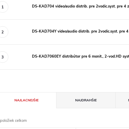
DS-KAD704 video/audio distrib. pre 2vodic.syst. pre 4 
DS-KAD704Y video/audio distrib. pre 2vodic.syst. pre 4 
DS-KAD7060EY distribútor pre 6 monit., 2-vod.HD syst
R
NAJLACNEJŠIE
NAJDRAHŠIE
a
položiek celkom
d