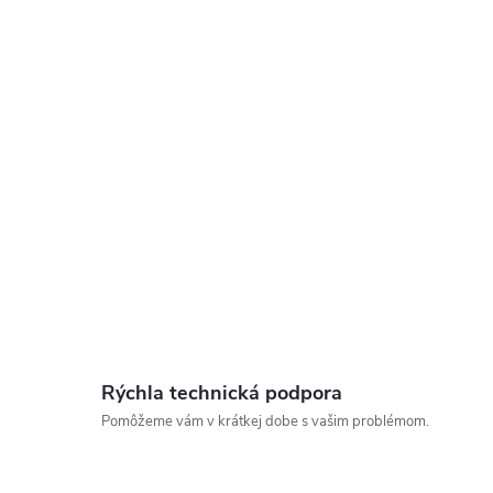
ý
p
s
u
Rýchla technická podpora
Pomôžeme vám v krátkej dobe s vašim problémom.