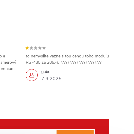
p a
to nemyslite vazne s tou cenou toho modulu
 kamerový
RS-485 za 285.-€ ???????????????????????
 somnium
gabo
7.9.2025