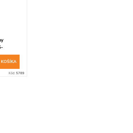
ny
S-
 zdr
 KOŠÍKA
Kód:
5789