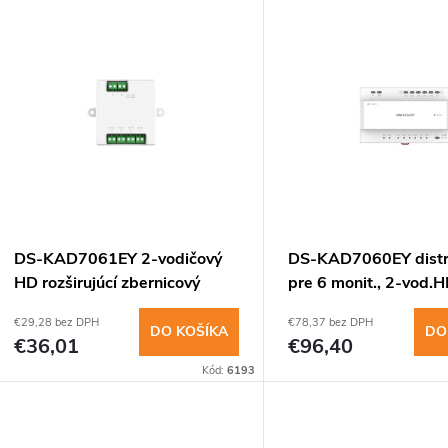
V
e
ý
n
p
e
s
p
p
DS-KAD7061EY 2-vodičový
DS-KAD7060EY distr
r
HD rozširujúcí zbernicový
pre 6 monit., 2-vod.H
r
distribútor
bez zdroja
€29,28 bez DPH
€78,37 bez DPH
o
DO KOŠÍKA
DO
€36,01
€96,40
o
Kód:
6193
d
d
u