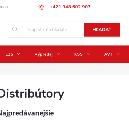
+421 948 602 907
osobných údajov
Odstúpenie od zmluvy / vrátenie peňazí
HĽADAŤ
EZS
Výpredaj
KSS
AVT
Distribútory
Najpredávanejšie