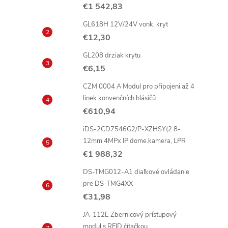
€1 542,83
GL618H 12V/24V vonk. kryt
€12,30
GL208 drziak krytu
€6,15
i
CZM 0004 A Modul pro připojeni až 4
linek konvenčních hlásičů
€610,94
iDS-2CD7546G2/P-XZHSY(2.8-
r
12mm 4MPx IP dome.kamera, LPR
€1 988,32
DS-TMG012-A1 diaľkové ovládanie
pre DS-TMG4XX
€31,98
JA-112E Zbernicový prístupový
modul s RFID čítačkou