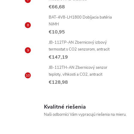
€66,68
BAT-4V8-LH1800 Dobíjacia batéria
NiMH
i
€10,95
JB-112TP-AN Zbernicový izbový
termostat s CO2 senzorom, antracit
€147,19
JB-112TH-AN Zbernicový senzor
teploty, vlhkosti a CO2, antracit
€128,98
Kvalitné riešenia
Naši odborníci Vám vypracujú riešenia na mieru.