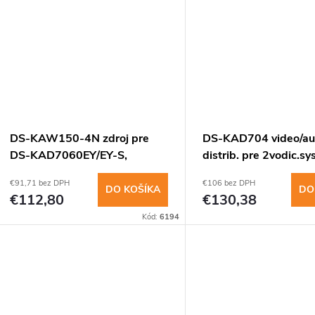
u
www.
k
k
t
t
o
o
v
DS-KAW150-4N zdroj pre
DS-KAD704 video/au
v
DS-KAD7060EY/EY-S,
distrib. pre 2vodic.sys
48VDC, 150W, DIN
zariadenia
€91,71 bez DPH
€106 bez DPH
DO KOŠÍKA
DO
€112,80
€130,38
Kód:
6194