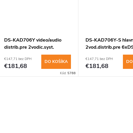
DS-KAD706Y video/audio
DS-KAD706Y-S hlav
distrib.pre 2vodic.syst.
2vod.distrib.pre 6xD
24VDC, bez zdroj
KAD706, 24VDC, bez
€147,71 bez DPH
€147,71 bez DPH
DO KOŠÍKA
DO
€181,68
€181,68
Kód:
5788
O
v