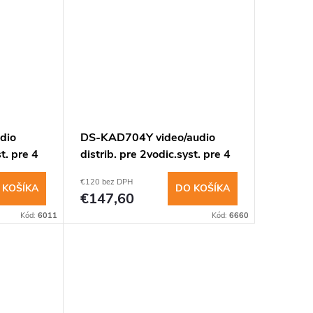
insomnium.sk - Chat
dio
DS-KAD704Y video/audio
t. pre 4
distrib. pre 2vodic.syst. pre 4
zariad.
€120 bez DPH
 KOŠÍKA
DO KOŠÍKA
€147,60
Kód:
6011
Kód:
6660