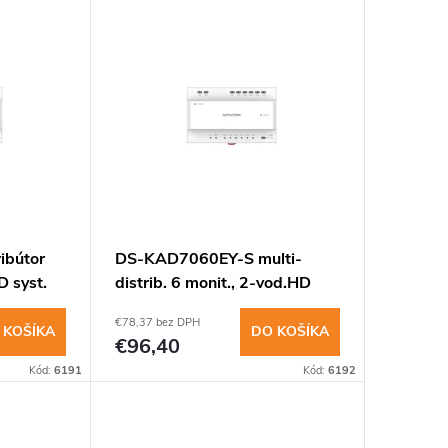
ibútor
DS-KAD7060EY-S multi-
D syst.
distrib. 6 monit., 2-vod.HD
sys. bez zdroja
€78,37 bez DPH
 KOŠÍKA
DO KOŠÍKA
€96,40
Kód:
6191
Kód:
6192