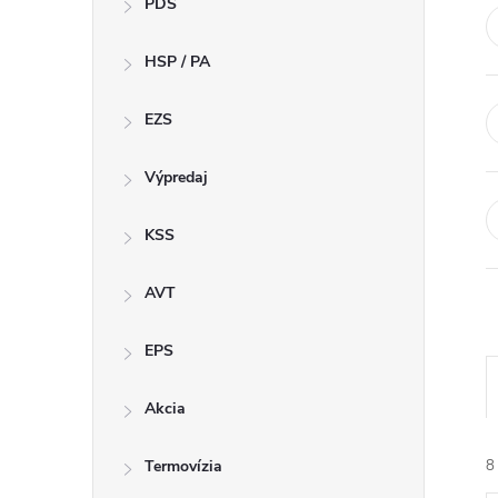
PDS
n
HSP / PA
ý
p
EZS
a
Výpredaj
n
KSS
e
AVT
l
EPS
Akcia
Termovízia
8