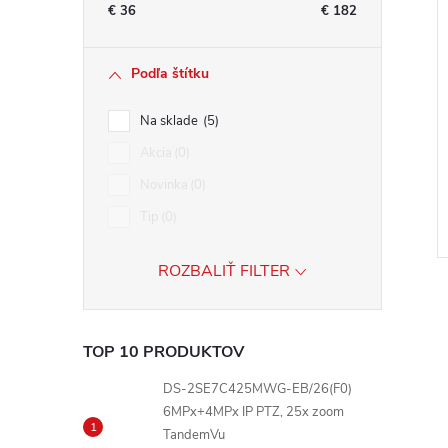
€
36
€
182
Podľa štítku
Na sklade
5
Akcia
0
Novinka
0
Tip
0
ROZBALIŤ FILTER
TOP 10 PRODUKTOV
DS-2SE7C425MWG-EB/26(F0)
l
6MPx+4MPx IP PTZ, 25x zoom
TandemVu