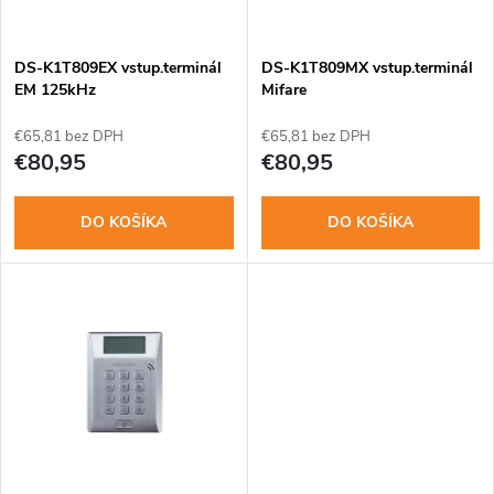
i
i
s
e
DS-K1T809EX vstup.terminál
DS-K1T809MX vstup.terminál
EM 125kHz
Mifare
p
p
€65,81 bez DPH
€65,81 bez DPH
r
€80,95
€80,95
r
o
DO KOŠÍKA
DO KOŠÍKA
o
d
d
u
u
k
k
t
t