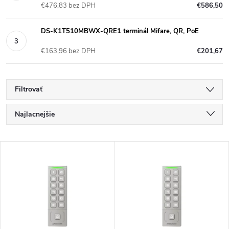
€476,83 bez DPH
€586,50
DS-K1T510MBWX-QRE1 terminál Mifare, QR, PoE
€163,96 bez DPH
€201,67
Filtrovať
R
Najlacnejšie
a
Najdrahšie
V
Najpredávanejšie
d
ý
Abecedne
e
p
n