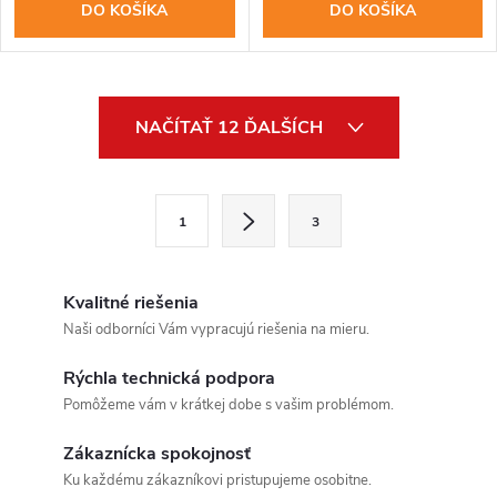
DO KOŠÍKA
DO KOŠÍKA
O
NAČÍTAŤ 12 ĎALŠÍCH
v
l
S
1
3
t
á
r
d
á
Kvalitné riešenia
a
n
Naši odborníci Vám vypracujú riešenia na mieru.
k
c
Rýchla technická podpora
o
Pomôžeme vám v krátkej dobe s vašim problémom.
i
v
a
Zákaznícka spokojnosť
e
Ku každému zákazníkovi pristupujeme osobitne.
n