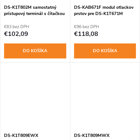
o
o
DS-K1T802M samostatný
DS-KAB671F modul otlackov
v
prístupový terminál s čítačkou
prstov pre DS-K1T671M
Mifare
v
€83 bez DPH
€96 bez DPH
€102,09
€118,08
DO KOŠÍKA
DO KOŠÍKA
DS-K1T809EWX
DS-K1T809MWX