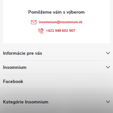
e
insomnium
@
insomnium.sk
+421 948 602 907
Informácie pre vás
Insomnium
Facebook
Kategórie Insomnium