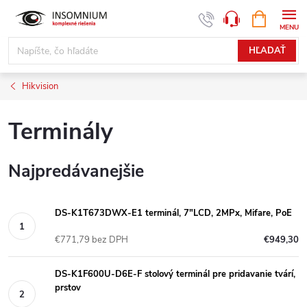
Prejsť
NÁKUPN
www.insomnium.sk - Chat
KOŠÍK
na
obsah
HĽADAŤ
Hikvision
Terminály
Najpredávanejšie
DS-K1T673DWX-E1 terminál, 7"LCD, 2MPx, Mifare, PoE
€771,79 bez DPH
€949,30
DS-K1F600U-D6E-F stolový terminál pre pridavanie tvárí,
prstov