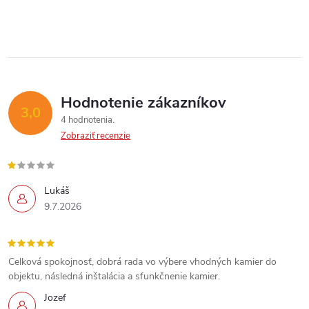
p
i
Send
e
r
Powered by chaterimo
v
k
Hodnotenie zákazníkov
3,0
y
4 hodnotenia
Zobraziť recenzie
v
ý
Lukáš
p
9.7.2026
i
s
Celková spokojnosť, dobrá rada vo výbere vhodných kamier do
objektu, následná inštalácia a sfunkčnenie kamier.
u
Jozef