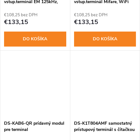
vstup.terminál EM 125kHz,
vstup.terminál Mifare, WiFi
WiFi
€108,25 bez DPH
€108,25 bez DPH
€133,15
€133,15
DO KOŠÍKA
DO KOŠÍKA
DS-KAB6-QR prídavný modul
DS-K1T804AMF samostatný
pre terminal
prístupový terminál s čítačkou
Mifare