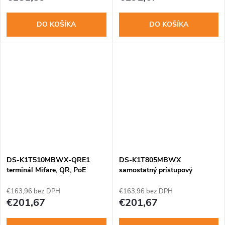
DO KOŠÍKA
DO KOŠÍKA
DS-K1T510MBWX-QRE1
DS-K1T805MBWX
terminál Mifare, QR, PoE
samostatný prístupový
terminál s čítačkou Mifare
€163,96 bez DPH
€163,96 bez DPH
€201,67
€201,67