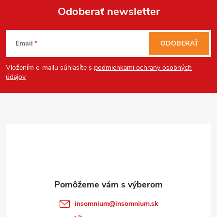
Odoberať newsletter
Z
Email
ODOBERAŤ
á
Vložením e-mailu súhlasíte s
podmienkami ochrany osobných
p
údajov
ä
t
i
e
insomnium
@
insomnium.sk