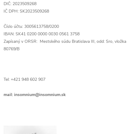
DIČ: 2023509268
IČ DPH: SK2023509268
Číslo účtu: 3005613758/0200
IBAN: SK41 0200 0000 0030 0561 3758
Zapísaný v ORSR: Mestského súdu Bratislava III, odd: Sro, vložka
80769/B
Tel: +421 948 602 907
mail: insomnium@insomnium.sk