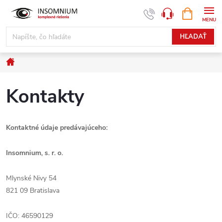
Prejsť
NÁKUPN
www.insomnium.sk - Chat
KOŠÍK
na
obsah
HĽADAŤ
Domov
Kontakty
Kontaktné údaje predávajúceho:
Insomnium, s. r. o.
Mlynské Nivy 54
821 09 Bratislava
IČO: 46590129