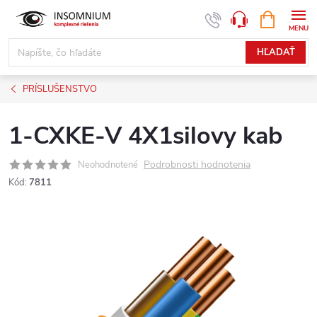
Prejsť
NÁKUPN
www.insomnium.sk - Chat
KOŠÍK
na
obsah
HĽADAŤ
PRÍSLUŠENSTVO
1-CXKE-V 4X1silovy kab
Podrobnosti hodnotenia
Neohodnotené
Kód:
7811