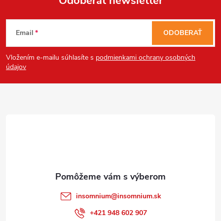
Odoberať newsletter
Send
Z
Powered by chaterimo
Email
ODOBERAŤ
á
Vložením e-mailu súhlasíte s
podmienkami ochrany osobných
p
údajov
ä
t
i
e
insomnium
@
insomnium.sk
+421 948 602 907