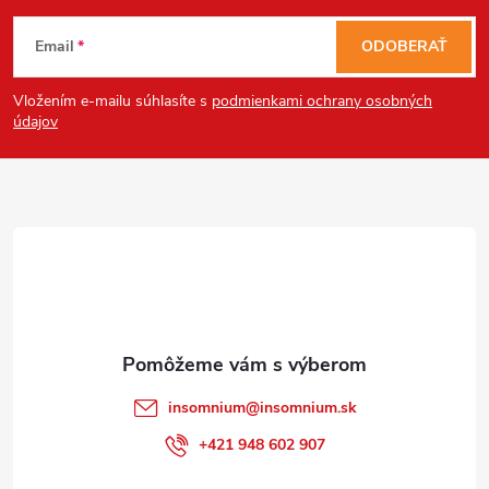
Z
Email
ODOBERAŤ
á
Vložením e-mailu súhlasíte s
podmienkami ochrany osobných
p
údajov
ä
t
i
e
insomnium
@
insomnium.sk
+421 948 602 907