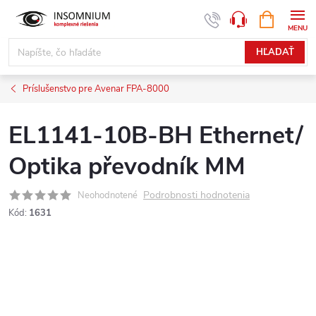
Prejsť
NÁKUPN
www.insomnium.sk - Chat
KOŠÍK
na
obsah
HĽADAŤ
Príslušenstvo pre Avenar FPA-8000
EL1141-10B-BH Ethernet/
Optika převodník MM
Podrobnosti hodnotenia
Neohodnotené
Kód:
1631