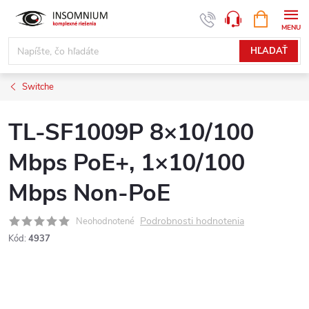
Prejsť
NÁKUPN
www.insomnium.sk - Chat
KOŠÍK
na
obsah
HĽADAŤ
Switche
TL-SF1009P 8×10/100
Mbps PoE+, 1×10/100
Mbps Non-PoE
Podrobnosti hodnotenia
Neohodnotené
Kód:
4937