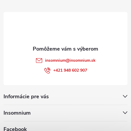
ä
t
i
e
insomnium
@
insomnium.sk
+421 948 602 907
Informácie pre vás
Insomnium
Facebook