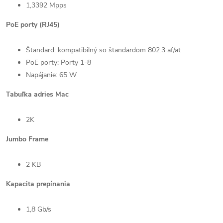
1,3392 Mpps
PoE porty (RJ45)
Štandard: kompatibilný so štandardom 802.3 af/at
PoE porty: Porty 1-8
Napájanie: 65 W
Tabuľka adries Mac
2K
Jumbo Frame
2 KB
Kapacita prepínania
1,8 Gb/s