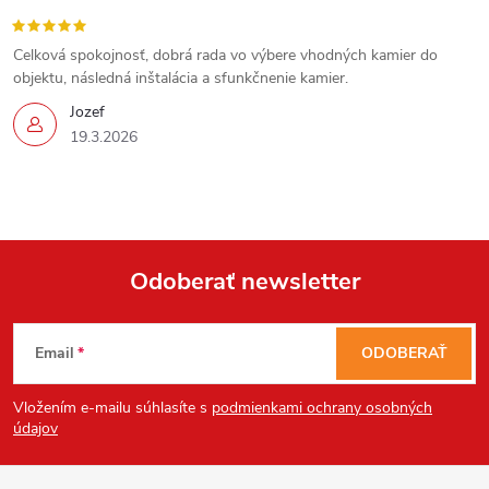
Celková spokojnosť, dobrá rada vo výbere vhodných kamier do
objektu, následná inštalácia a sfunkčnenie kamier.
Jozef
19.3.2026
Odoberať newsletter
Z
Email
ODOBERAŤ
á
Vložením e-mailu súhlasíte s
podmienkami ochrany osobných
p
údajov