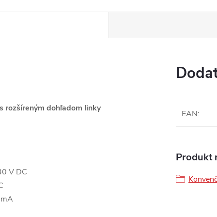
www.
Dodat
 s rozšíreným dohľadom linky
EAN
:
Produkt n
 30 V DC
Konvenč
C
0 mA