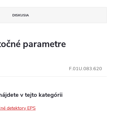
DISKUSIA
insomnium.sk - Chat
očné parametre
F.01U.083.620
ájdete v tejto kategórii
né detektory EPS