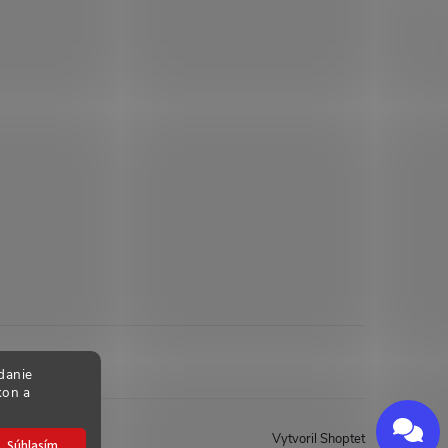
danie
kon a
Send
Powered by chaterimo
Vytvoril Shoptet
Súhlasím