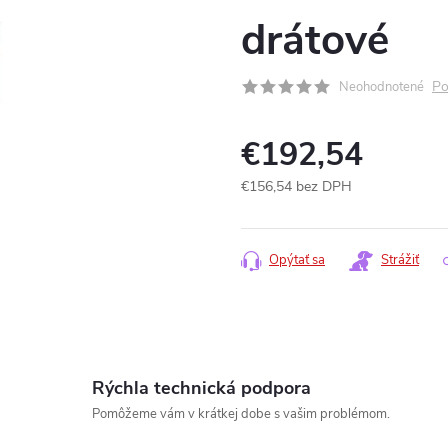
drátové
Po
Neohodnotené
€192,54
€156,54 bez DPH
Jednotková
cena:
Opýtať sa
Strážiť
Rýchla technická podpora
Pomôžeme vám v krátkej dobe s vašim problémom.