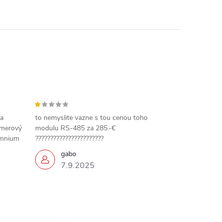
 a
to nemyslite vazne s tou cenou toho
amerový
modulu RS-485 za 285.-€
omnium
???????????????????????
gabo
7.9.2025