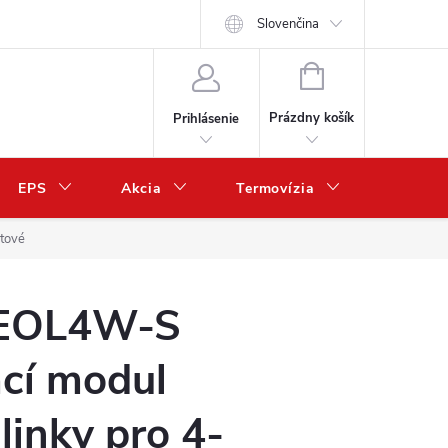
Slovenčina
NÁKUPNÝ
KOŠÍK
Prázdny košík
Prihlásenie
EPS
Akcia
Termovízia
Predaj 
tové
EOL4W-S
cí modul
linky pro 4-