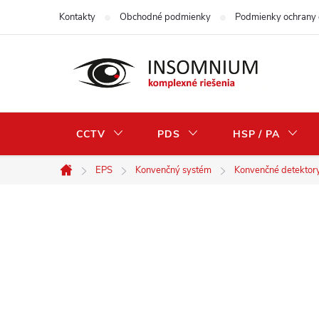
Prejsť
Kontakty
Obchodné podmienky
Podmienky ochrany 
na
obsah
CCTV
PDS
HSP / PA
EPS
Konvenčný systém
Konvenčné detektor
Domov