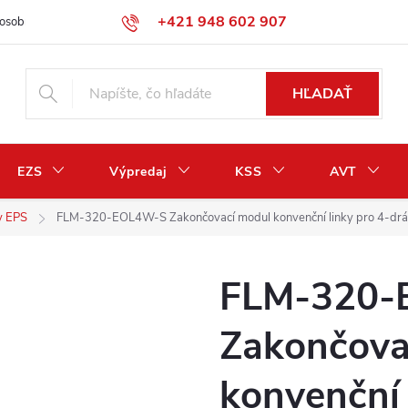
+421 948 602 907
osobných údajov
Odstúpenie od zmluvy / vrátenie peňazí
HĽADAŤ
EZS
Výpredaj
KSS
AVT
y EPS
FLM-320-EOL4W-S Zakončovací modul konvenční linky pro 4-drá
FLM-320-
Zakončova
konvenční 