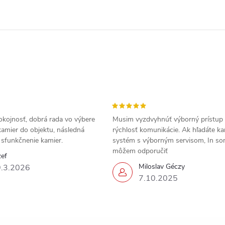
okojnosť, dobrá rada vo výbere
Musim vyzdvyhnúť výborný prístup
amier do objektu, následná
rýchlosť komunikácie. Ak hľadáte k
a sfunkčnenie kamier.
systém s výborným servisom, In s
môžem odporučiť
zef
Miloslav Géczy
.3.2026
7.10.2025