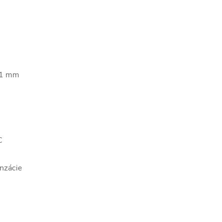
 71 mm
C
enzácie