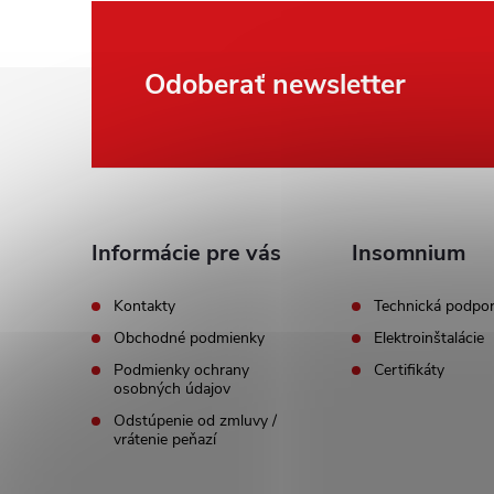
Z
Odoberať newsletter
á
p
ä
Informácie pre vás
Insomnium
t
Kontakty
Technická podpo
Obchodné podmienky
Elektroinštalácie
i
Podmienky ochrany
Certifikáty
osobných údajov
e
Odstúpenie od zmluvy /
vrátenie peňazí