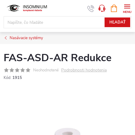
Prejsť
NÁKUPN
www.insomnium.sk - Chat
KOŠÍK
na
obsah
HĽADAŤ
Nasávacie systémy
FAS-ASD-AR Redukce
Podrobnosti hodnotenia
Neohodnotené
Kód:
1915