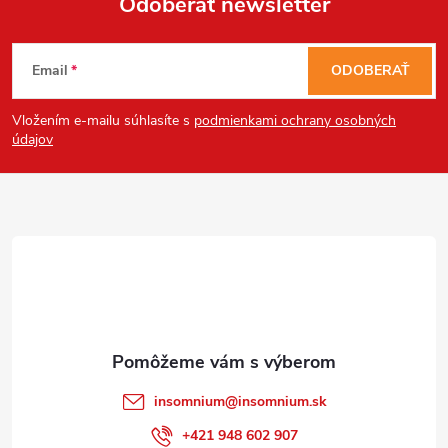
Odoberať newsletter
Send
Z
Powered by chaterimo
Email
ODOBERAŤ
á
Vložením e-mailu súhlasíte s
podmienkami ochrany osobných
p
údajov
ä
t
i
e
insomnium
@
insomnium.sk
+421 948 602 907