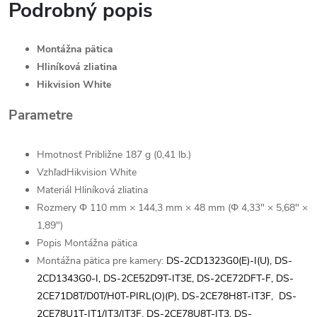
Podrobný popis
Montážna pätica
Hliníková zliatina
Hikvision White
Parametre
Hmotnosť
Približne 187 g (0,41 lb.)
Vzhľad
Hikvision White
Materiál
Hliníková zliatina
Rozmery
Φ 110 mm × 144,3 mm × 48 mm (Φ 4,33" × 5,68" ×
1,89")
Popis
Montážna pätica
Montážna pätica pre kamery:
DS-2CD1323G0(E)-I(U),
DS-
2CD1343G0-I,
DS-2CE52D9T-IT3E,
DS-2CE72DFT-F
, DS-
2CE71D8T/D0T/H0T-PIRL(O)(P),
DS-2CE78H8T-IT3F,
DS-
2CE78U1T-IT1/IT3/IT3F,
DS-2CE78U8T-IT3,
DS-