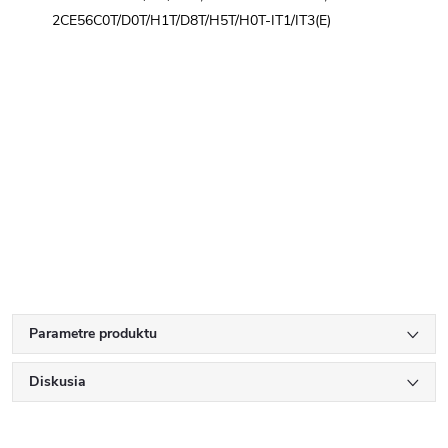
2CE56C0T/D0T/H1T/D8T/H5T/H0T-IT1/IT3(E)
Parametre produktu
Diskusia