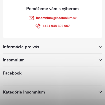
e
insomnium
@
insomnium.sk
+421 948 602 907
Informácie pre vás
Insomnium
Facebook
Kategórie Insomnium