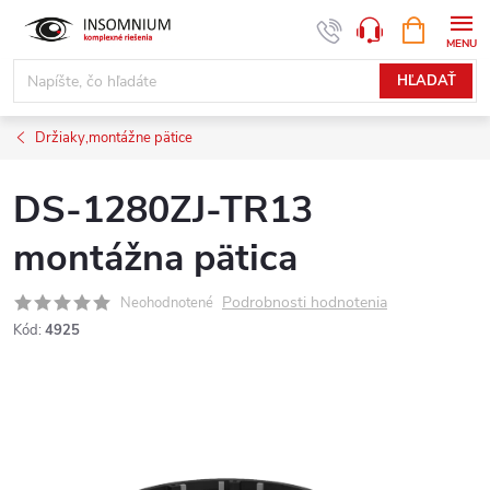
Prejsť
NÁKUPN
www.insomnium.sk - Chat
KOŠÍK
na
obsah
HĽADAŤ
Držiaky,montážne pätice
DS-1280ZJ-TR13
montážna pätica
Podrobnosti hodnotenia
Neohodnotené
Kód:
4925