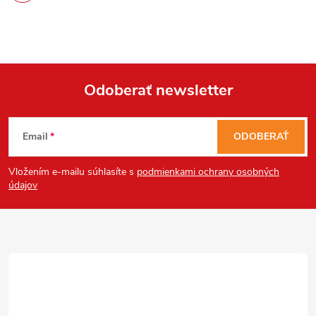
Powered by chaterimo
Odoberať newsletter
Z
Email
ODOBERAŤ
á
Vložením e-mailu súhlasíte s
podmienkami ochrany osobných
p
údajov
ä
t
i