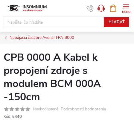
Prejsť
NÁKUPN
www.insomnium.sk - Chat
KOŠÍK
na
obsah
HĽADAŤ
Napájacia čast pre Avenar FPA-8000
CPB 0000 A Kabel k
propojení zdroje s
modulem BCM 000A
-150cm
Podrobnosti hodnotenia
Neohodnotené
Kód:
5440