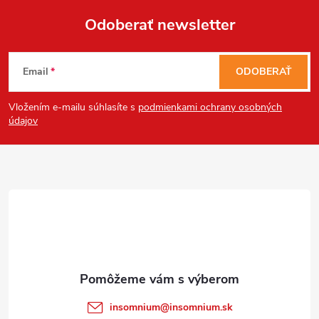
Odoberať newsletter
Send
Z
Powered by chaterimo
Email
ODOBERAŤ
á
Vložením e-mailu súhlasíte s
podmienkami ochrany osobných
p
údajov
ä
t
i
e
insomnium
@
insomnium.sk