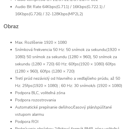
Audio Bit Rate 64Kbps(G.711) / 16Kbps(G.722.1) /
16Kbps(G.726) / 32-128Kbps(MP2L2)
Obraz
Max. Rozlíšenie 1920 × 1080
Snímková frekvencia 50 Hz: 50 snímok za sekundu(1920 ×
1080) 50 snímok za sekundu (1280 × 960), 50 snímok za
sekundu (1280 × 720) 60 Hz: 60fps(1920 × 1080) 60fps
(1280 × 960), 60fps (1280 × 720)
Tretí prúd nezávislý od hlavného a vedľajšieho prúdu, až 50
Hz: 25fps(1920 × 1080) ; 60 Hz: 30 snímok/s (1920 × 1080)
Podpora BLC, voliteľná zóna
Podpora rozostrovania
Automatické prepínanie deň/noc/časový plán/spúšťané
vstupom alarmu
Podpora ROI
Prekrývanie obrázkov 24bitový formát BMP, zóna voliteľná