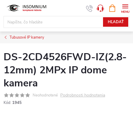
Prejsť
NÁKUPN
www.insomnium.sk - Chat
KOŠÍK
na
obsah
HĽADAŤ
Tubusové IP kamery
DS-2CD4526FWD-IZ(2.8-
12mm) 2MPx IP dome
kamera
Podrobnosti hodnotenia
Neohodnotené
Kód:
1945