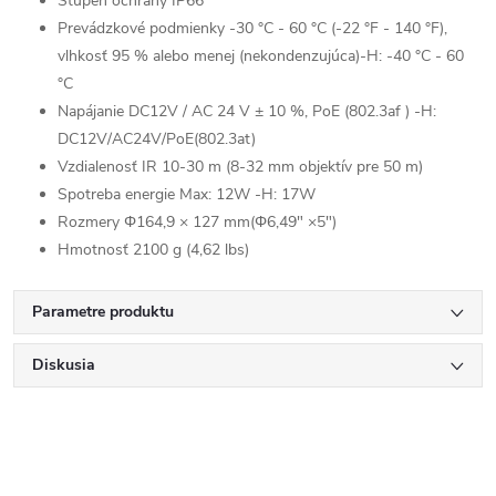
Stupeň ochrany IP66
Prevádzkové podmienky -30 °C - 60 °C (-22 °F - 140 °F),
vlhkosť 95 % alebo menej (nekondenzujúca)-H: -40 °C - 60
°C
Napájanie DC12V / AC 24 V ± 10 %, PoE (802.3af ) -H:
DC12V/AC24V/PoE(802.3at)
Vzdialenosť IR 10-30 m (8-32 mm objektív pre 50 m)
Spotreba energie Max: 12W -H: 17W
Rozmery Φ164,9 × 127 mm(Φ6,49" ×5")
Hmotnosť 2100 g (4,62 lbs)
Parametre produktu
Send
Diskusia
Powered by chaterimo