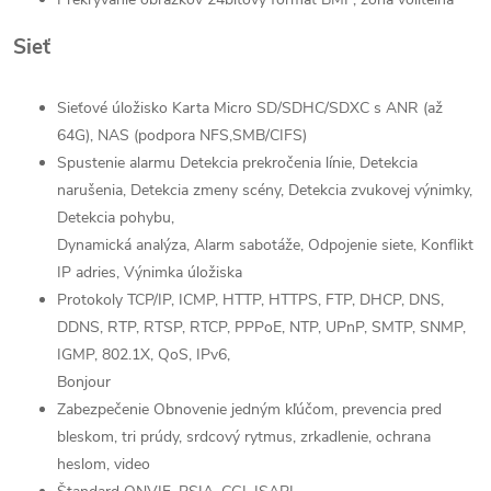
Sieť
Sieťové úložisko Karta Micro SD/SDHC/SDXC s ANR (až
64G), NAS (podpora NFS,SMB/CIFS)
Spustenie alarmu Detekcia prekročenia línie, Detekcia
narušenia, Detekcia zmeny scény, Detekcia zvukovej výnimky,
Detekcia pohybu,
Dynamická analýza, Alarm sabotáže, Odpojenie siete, Konflikt
IP adries, Výnimka úložiska
Protokoly TCP/IP, ICMP, HTTP, HTTPS, FTP, DHCP, DNS,
DDNS, RTP, RTSP, RTCP, PPPoE, NTP, UPnP, SMTP, SNMP,
IGMP, 802.1X, QoS, IPv6,
Bonjour
Zabezpečenie Obnovenie jedným kľúčom, prevencia pred
bleskom, tri prúdy, srdcový rytmus, zrkadlenie, ochrana
heslom, video