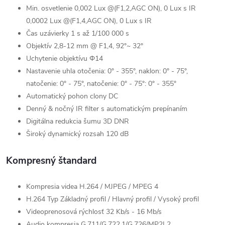
Min. osvetlenie 0,002 Lux @(F1,2,AGC ON), 0 Lux s IR
0,0002 Lux @(F1,4,AGC ON), 0 Lux s IR
Čas uzávierky 1 s až 1/100 000 s
Objektív 2,8-12 mm @ F1,4, 92°~ 32°
Uchytenie objektívu Φ14
Nastavenie uhla otočenia: 0° - 355°, naklon: 0° - 75°,
natočenie: 0° - 75°, natočenie: 0° - 75°: 0° - 355°
Automatický pohon clony DC
Denný & nočný IR filter s automatickým prepínaním
Digitálna redukcia šumu 3D DNR
Široký dynamický rozsah 120 dB
Kompresný štandard
Kompresia videa H.264 / MJPEG / MPEG 4
H.264 Typ Základný profil / Hlavný profil / Vysoký profil
Videoprenosová rýchlosť 32 Kb/s - 16 Mb/s
Audio kompresia G.711/G.722.1/G.726/MP2L2