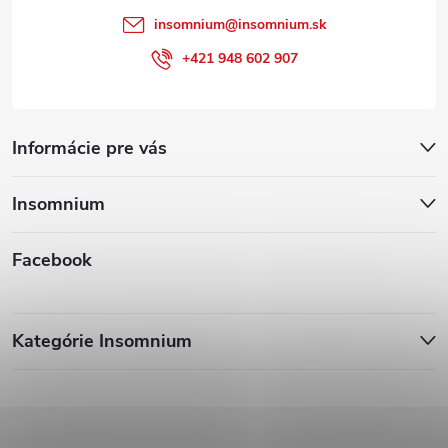
insomnium
@
insomnium.sk
+421 948 602 907
Informácie pre vás
Insomnium
Facebook
Kategórie Insomnium