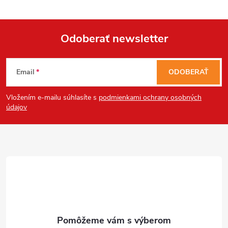
Odoberať newsletter
Z
Email
ODOBERAŤ
á
Vložením e-mailu súhlasíte s
podmienkami ochrany osobných
p
údajov
ä
t
i
e