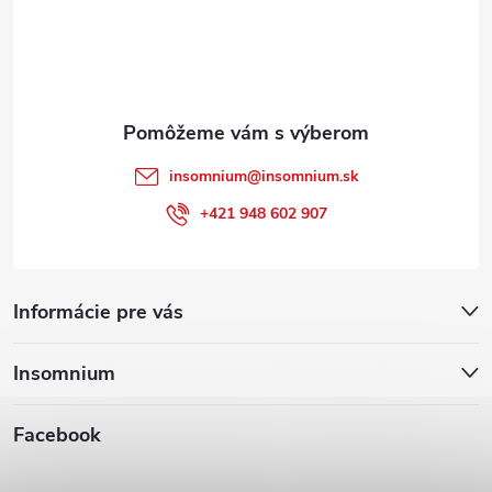
t
i
e
insomnium
@
insomnium.sk
+421 948 602 907
Informácie pre vás
Insomnium
Facebook