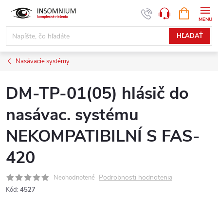
Prejsť
NÁKUPN
www.insomnium.sk - Chat
KOŠÍK
na
obsah
HĽADAŤ
Nasávacie systémy
DM-TP-01(05) hlásič do
nasávac. systému
NEKOMPATIBILNÍ S FAS-
420
Podrobnosti hodnotenia
Neohodnotené
Kód:
4527