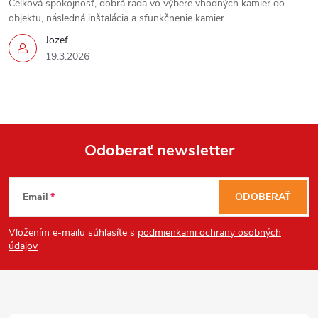
Celková spokojnosť, dobrá rada vo výbere vhodných kamier do
objektu, následná inštalácia a sfunkčnenie kamier.
Jozef
19.3.2026
Send
Powered by chaterimo
Odoberať newsletter
Z
Email
ODOBERAŤ
á
Vložením e-mailu súhlasíte s
podmienkami ochrany osobných
p
údajov
ä