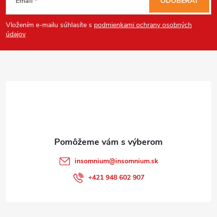
Email
ODOBERAŤ
á
Vložením e-mailu súhlasíte s
podmienkami ochrany osobných
p
údajov
ä
t
i
e
insomnium
@
insomnium.sk
+421 948 602 907