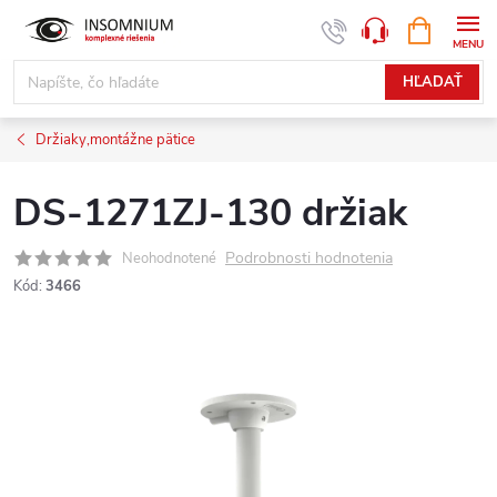
Prejsť
NÁKUPN
www.insomnium.sk - Chat
KOŠÍK
na
obsah
HĽADAŤ
Držiaky,montážne pätice
DS-1271ZJ-130 držiak
Podrobnosti hodnotenia
Neohodnotené
Kód:
3466