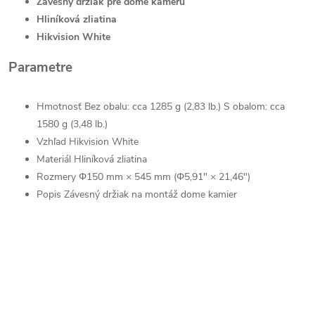
Závesný držiak pre dome kameru
Hliníková zliatina
Hikvision White
Parametre
Hmotnosť
Bez obalu: cca 1285 g (2,83 lb.) S obalom: cca
1580 g (3,48 lb.)
Vzhľad
Hikvision White
Materiál
Hliníková zliatina
Rozmery
Φ150 mm × 545 mm (Φ5,91" × 21,46")
Popis
Závesný držiak na montáž dome kamier