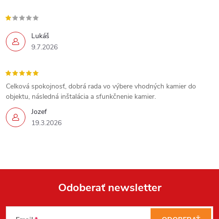
Lukáš
9.7.2026
Celková spokojnosť, dobrá rada vo výbere vhodných kamier do
objektu, následná inštalácia a sfunkčnenie kamier.
Jozef
19.3.2026
Send
Powered by chaterimo
Odoberať newsletter
Z