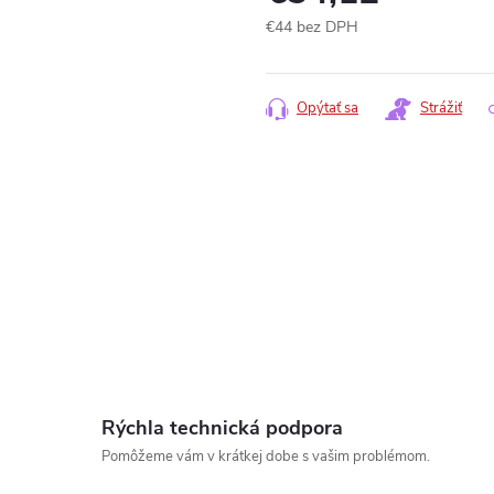
€44 bez DPH
Jednotková
cena:
Opýtať sa
Strážiť
Rýchla technická podpora
Pomôžeme vám v krátkej dobe s vašim problémom.