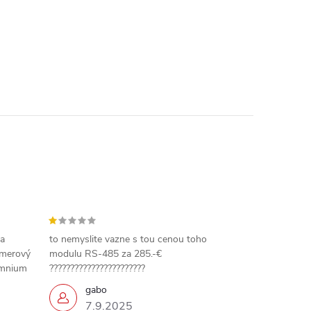
 a
to nemyslite vazne s tou cenou toho
amerový
modulu RS-485 za 285.-€
omnium
???????????????????????
gabo
7.9.2025