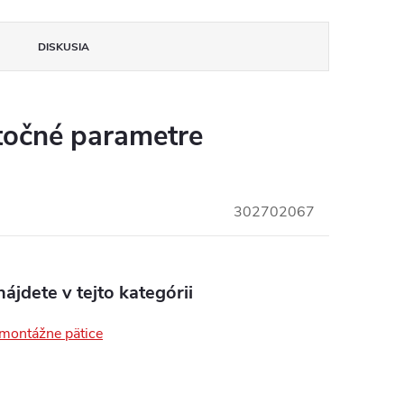
DISKUSIA
insomnium.sk - Chat
očné parametre
302702067
ájdete v tejto kategórii
,montážne pätice