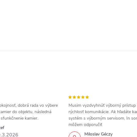
okojnosť, dobrá rada vo výbere
Musim vyzdvyhnúť výborný prístup
amier do objektu, následná
rýchlosť komunikácie. Ak hľadáte k
a sfunkčnenie kamier.
systém s výborným servisom, In s
môžem odporučiť
zef
Miloslav Géczy
.3.2026