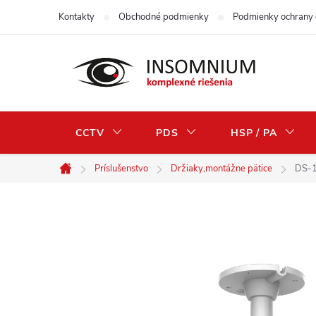
Prejsť
Kontakty
Obchodné podmienky
Podmienky ochrany 
na
obsah
CCTV
PDS
HSP / PA
Príslušenstvo
Držiaky,montážne pätice
DS-1
Domov