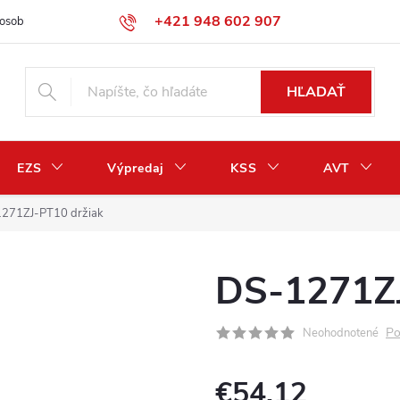
+421 948 602 907
osobných údajov
Odstúpenie od zmluvy / vrátenie peňazí
HĽADAŤ
EZS
Výpredaj
KSS
AVT
271ZJ-PT10 držiak
DS-1271ZJ
Po
Neohodnotené
€54,12