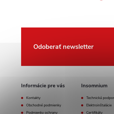
Z
Odoberať newsletter
á
p
ä
Informácie pre vás
Insomnium
t
Kontakty
Technická podpo
Obchodné podmienky
Elektroinštalácie
i
Podmienky ochrany
Certifikáty