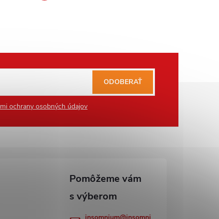
ODOBERAŤ
mi ochrany osobných údajov
insomnium
@
insomni