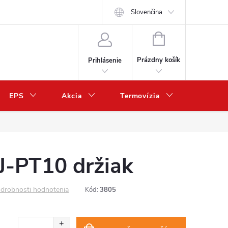
Slovenčina
NÁKUPNÝ
KOŠÍK
Prázdny košík
Prihlásenie
EPS
Akcia
Termovízia
Predaj 
-PT10 držiak
drobnosti hodnotenia
Kód:
3805