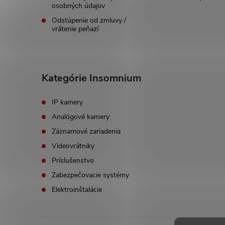
osobných údajov
e
Odstúpenie od zmluvy /
vrátenie peňazí
Kategórie Insomnium
IP kamery
Analógové kamery
Záznamové zariadenia
Videovrátniky
Príslušenstvo
Zabezpečovacie systémy
Elektroinštalácie