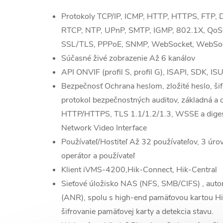
Protokoly
TCP/IP, ICMP, HTTP, HTTPS, FTP,
RTCP, NTP, UPnP, SMTP, IGMP, 802.1X, QoS, 
SSL/TLS, PPPoE, SNMP, WebSocket, WebSo
Súčasné živé zobrazenie
Až 6 kanálov
API
ONVIF (profil S, profil G), ISAPI, SDK, IS
Bezpečnosť
Ochrana heslom, zložité heslo, šif
protokol bezpečnostných auditov, základná a 
HTTP/HTTPS, TLS 1.1/1.2/1.3, WSSE a diges
Network Video Interface
Používateľ/Hostiteľ
Až 32 používateľov, 3 úrov
operátor a používateľ
Klient
iVMS-4200,Hik-Connect, Hik-Central
Sieťové úložisko
NAS (NFS, SMB/CIFS) , autom
(ANR), spolu s high-end pamäťovou kartou Hi
šifrovanie pamäťovej karty a detekcia stavu.