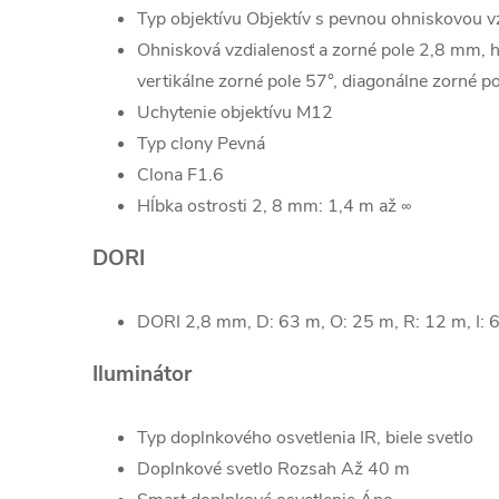
Typ objektívu
Objektív s pevnou ohniskovou 
Ohnisková vzdialenosť a zorné pole
2,8 mm, h
vertikálne zorné pole 57°, diagonálne zorné 
Uchytenie objektívu
M12
Typ clony
Pevná
Clona
F1.6
Hĺbka ostrosti
2, 8 mm: 1,4 m až ∞
DORI
DORI
2,8 mm, D: 63 m, O: 25 m, R: 12 m, I:
Iluminátor
Typ doplnkového osvetlenia
IR, biele svetlo
Doplnkové svetlo Rozsah
Až 40 m