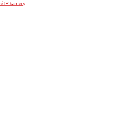
é IP kamery
insomnium.sk - Chat