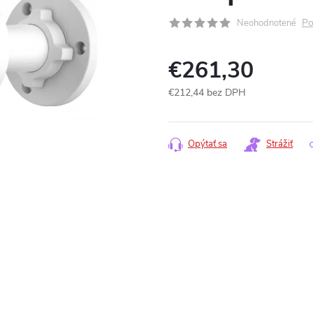
Po
Neohodnotené
€261,30
€212,44 bez DPH
Jednotková
cena:
Opýtať sa
Strážiť