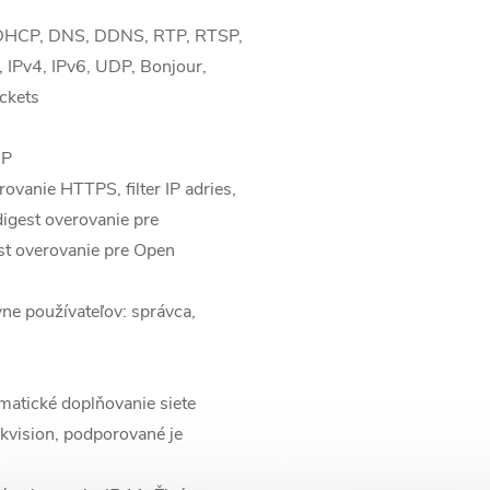
 DHCP, DNS, DDNS, RTP, RTSP,
IPv4, IPv6, UDP, Bonjour,
ckets
UP
rovanie HTTPS, filter IP adries,
digest overovanie pre
t overovanie pre Open
ne používateľov: správca,
atické doplňovanie siete
kvision, podporované je