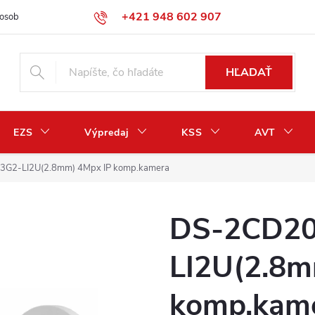
+421 948 602 907
osobných údajov
Odstúpenie od zmluvy / vrátenie peňazí
HĽADAŤ
EZS
Výpredaj
KSS
AVT
G2-LI2U(2.8mm) 4Mpx IP komp.kamera
DS-2CD20
LI2U(2.8m
komp.kam