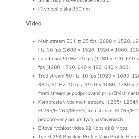
Smart doplnkové osvetlenie
Áno
IR vlnová dĺžka
850 nm
Video
Main stream
50 Hz: 25 fps (2688 × 1520, 1
Hz: 30 fps (2688 × 1520, 1920 × 1080, 128
substream
50 Hz: 25 fps (1280 × 720, 640 ×
fps (1280 × 720, 640 × 480, 640 × 360)
Tretí stream
50 Hz: 10 fps (1920 × 1080, 12
360), 60 Hz: 10 fps (1920 × 1080, 1280 × 
*tretí stream je podporovaný pri určitých nast
Kompresia videa
main stream: H.265/H.264/
H.265/H.264/MJPEG, tretí stream: H.265/H.26
podporovaný pri určitých nastaveniach.
Bitová rýchlosť videa
32 Kbps až 8 Mbps
Typ H.264
Baseline Profile,Main Profile,High 