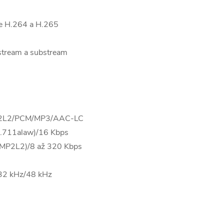
e H.264 a H.265
 stream a substream
P2L2/PCM/MP3/AAC-LC
G.711alaw)/16 Kbps
(MP2L2)/8 až 320 Kbps
/32 kHz/48 kHz