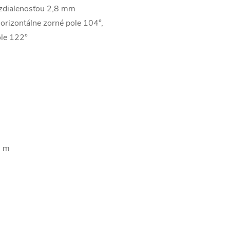
vzdialenosťou 2,8 mm
orizontálne zorné pole 104°,
pole 122°
 6 m