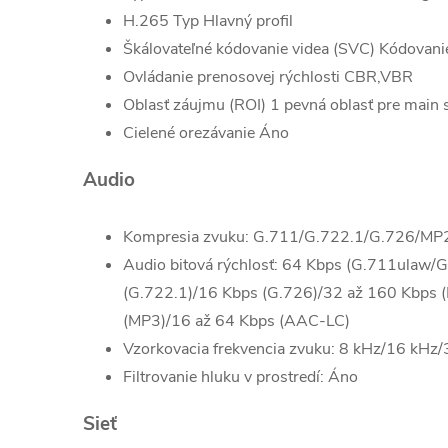
H.265 Typ
Hlavný profil
Škálovateľné kódovanie videa (SVC)
Kódovani
Ovládanie prenosovej rýchlosti
CBR,VBR
Oblasť záujmu (ROI)
1 pevná oblasť pre main
Cielené orezávanie
Áno
Audio
Kompresia zvuku
: G.711/G.722.1/G.726/M
Audio bitová rýchlosť
: 64 Kbps (G.711ulaw/
(G.722.1)/16 Kbps (G.726)/32 až 160 Kbps 
(MP3)/16 až 64 Kbps (AAC-LC)
Vzorkovacia frekvencia zvuku
: 8 kHz/16 kHz
Filtrovanie hluku v prostredí
: Áno
Sieť