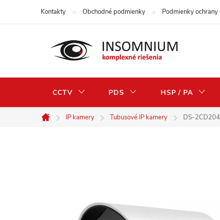
Prejsť
Kontakty
Obchodné podmienky
Podmienky ochrany 
na
obsah
CCTV
PDS
HSP / PA
IP kamery
Tubusové IP kamery
DS-2CD2043
Domov