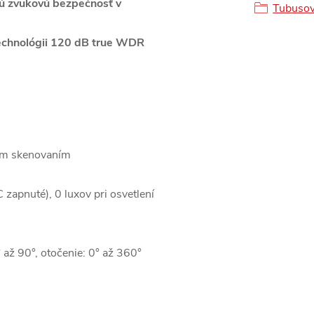
nú zvukovú bezpečnosť v
Tubusov
www.
 technológii 120 dB true WDR
ym skenovaním
zapnuté), 0 luxov pri osvetlení
 až 90°, otočenie: 0° až 360°