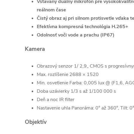
Vstavaný duálny mikrofón pre vysokokvalit
reálnom čase
Čistý obraz aj pri silnom protisvetle vďaka
Efektívna kompresná technológia H.265+
Odolnosť voči vode a prachu (IP67)
Kamera
Obrazový senzor
1/ 2,9„ CMOS s progresívn
Max. rozlíšenie
2688 × 1520
Min. osvetlenie
Farba: 0,005 lux @ (F1,6, AGC 
Doba uzávierky
1/3 s až 1/100 000 s
Deň a noc
IR filter
Nastavenie uhla
Panoráma: 0° až 360°, Tilt: 0°
Objektív