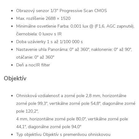
Obrazový senzor
1/3" Progressive Scan CMOS
Max. rozlíšenie
2688 × 1520
Minimálne osvetlenie
Farba: 0,001 lux @ (F1,6, AGC zapnuté),
čiernobiela: 0 luxov s IR
Doba uzávierky
1 s až 1/100 000 s
Nastavenie uhla
Panoráma: 0° až 360°, naklonenie: 0° až 90°,
otáčanie: 0° až 360°
Deň a noc
IR filter
Objektív
Ohnisková vzdialenosť a zorné pole
2,8 mm, horizontálne
zorné pole 99,3°, vertikálne zorné pole 54,8°, diagonálne zorné
pole 120,2°,
4 mm, horizontálne zorné pole 80,0°, vertikálne zorné pole
44,1°, diagonálne zorné pole 94,0°
Typ objektívu
Objektív s premenlivou ohniskovou