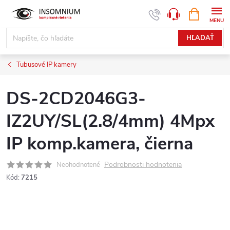
Prejsť
NÁKUPN
www.insomnium.sk - Chat
KOŠÍK
na
obsah
HĽADAŤ
Tubusové IP kamery
DS-2CD2046G3-
IZ2UY/SL(2.8/4mm) 4Mpx
IP komp.kamera, čierna
Podrobnosti hodnotenia
Neohodnotené
Kód:
7215