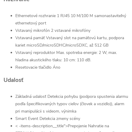
Ethernetové rozhranie
1 RJ45 10 M/100 M samonastaviteľný
ethernetový port
Vstavaný mikrofón
2 vstavané mikrofóny
Vstavaná pamäť
Vstavaný slot na pamäťovú kartu, podpora
kariet microSD/microSDHC/microSDXC, až 512 GB
Vstavaný reproduktor
Max. spotreba energie: 2 W, max.
hladina akustického tlaku: 10 cm: 110 dB.
Resetovacie tlačidlo
Áno
Udalosť
Základná udalosť
Detekcia pohybu (podpora spustenia alarmu
podľa špecifikovaných typov cieľov (človek a vozidlo)), alarm
pri manipulácii s videom, výnimka
Smart Event
Detekcia zmeny scény
< -items-description__title">Prepojenie
Nahratie na