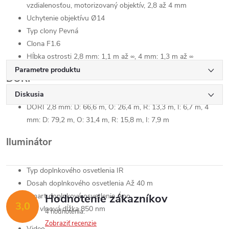
vzdialenosťou, motorizovaný objektív, 2,8 až 4 mm
Uchytenie objektívu
Ø14
Typ clony
Pevná
Clona
F1.6
Hĺbka ostrosti
2,8 mm: 1,1 m až ∞, 4 mm: 1,3 m až ∞
Parametre produktu
DORI
Diskusia
DORI
2,8 mm: D: 66,6 m, O: 26,4 m, R: 13,3 m, I: 6,7 m, 4
mm: D: 79,2 m, O: 31,4 m, R: 15,8 m, I: 7,9 m
Iluminátor
Typ doplnkového osvetlenia
IR
Dosah doplnkového osvetlenia
Až 40 m
Smart doplnkové osvetlenie
Hodnotenie zákazníkov
Áno
3,0
>IR vlnová dĺžka
850 nm
4 hodnotenia
Zobraziť recenzie
Video