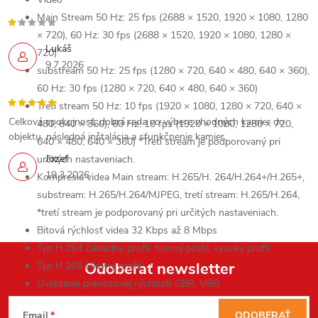
Main Stream
50 Hz: 25 fps (2688 × 1520, 1920 × 1080, 1280
× 720), 60 Hz: 30 fps (2688 × 1520, 1920 × 1080, 1280 ×
Lukáš
720)
9.7.2026
substream
50 Hz: 25 fps (1280 × 720, 640 × 480, 640 × 360),
60 Hz: 30 fps (1280 × 720, 640 × 480, 640 × 360)
Tretí stream
50 Hz: 10 fps (1920 × 1080, 1280 × 720, 640 ×
Celková spokojnosť, dobrá rada vo výbere vhodných kamier do
480, 640 × 360), 60 Hz: 10 fps (1920 × 1080, 1280 × 720,
objektu, následná inštalácia a sfunkčnenie kamier.
640 × 480, 640 × 360) *Tretí stream je podporovaný pri
Jozef
určitých nastaveniach.
19.3.2026
Kompresia videa
Main stream: H.265/H. 264/H.264+/H.265+,
substream: H.265/H.264/MJPEG, tretí stream: H.265/H.264,
*tretí stream je podporovaný pri určitých nastaveniach.
Bitová rýchlosť videa
32 Kbps až 8 Mbps
Typ H.264
Základný profil, hlavný profil, vysoký profil
Odoberať newsletter
Typ H.265
Hlavný profil
Ovládanie prenosovej rýchlosti
CBR, VBR
Z
Škálovateľné kódovanie videa (SVC)
Kódovanie H.264 a
Email
ODOBERAŤ