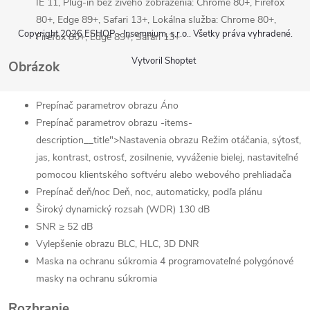
IE 11, Plug-in bez živého zobrazenia: Chrome 80+, Firefox
80+, Edge 89+, Safari 13+, Lokálna služba: Chrome 80+,
Copyright 2026
ESHOP - Insomnium, s.r.o.
. Všetky práva vyhradené.
Firefox 80+, Edge 89+, Safari 13+
Vytvoril Shoptet
Obrázok
Prepínač parametrov obrazu
Áno
Prepínač parametrov obrazu -items-
Send
description__title">Nastavenia obrazu
Režim otáčania, sýtosť,
jas, kontrast, ostrosť, zosilnenie, vyváženie bielej, nastaviteľné
Powered by chaterimo
pomocou klientského softvéru alebo webového prehliadača
Prepínač deň/noc
Deň, noc, automaticky, podľa plánu
Široký dynamický rozsah (WDR)
130 dB
SNR
≥ 52 dB
Vylepšenie obrazu
BLC, HLC, 3D DNR
Maska na ochranu súkromia
4 programovateľné polygónové
masky na ochranu súkromia
Rozhranie