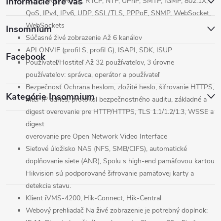
Informácie pre vás
DDNS, RTP, RTSP, RTCP, NTP, UPnP, SMTP, IGMP, 802.1X,
QoS, IPv4, IPv6, UDP, SSL/TLS, PPPoE, SNMP, WebSocket,
WebSockets
Insomnium
Súčasné živé zobrazenie
Až 6 kanálov
API
ONVIF (profil S, profil G), ISAPI, SDK, ISUP
Facebook
Používateľ/Hostiteľ
Až 32 používateľov, 3 úrovne
používateľov: správca, operátor a používateľ
Bezpečnosť
Ochrana heslom, zložité heslo, šifrovanie HTTPS,
Kategórie Insomnium
filter IP adries, protokol bezpečnostného auditu, základné a
digest overovanie pre HTTP/HTTPS, TLS 1.1/1.2/1.3, WSSE a
digest
overovanie pre Open Network Video Interface
Sieťové úložisko
NAS (NFS, SMB/CIFS), automatické
doplňovanie siete (ANR), Spolu s high-end pamäťovou kartou
Hikvision sú podporované šifrovanie pamäťovej karty a
detekcia stavu.
Klient
iVMS-4200, Hik-Connect, Hik-Central
Webový prehliadač
Na živé zobrazenie je potrebný doplnok: