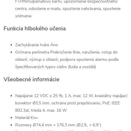
FTP/NAS/pamäťovú kartu, upozornenie bezpečnostného
centra, odoslanie e-mailu, spustenie nahrávania, spustenie
snímania
Funkcia hlbokého učenia
Zachytávanie tváre
Áno
Ochrana perímetra
Prekročenie línie, narušenie, vstup do
oblasti, výstup z oblasti, podpora spustenia alarmu podľa
špecifikovaných typov cieľov (ľudia a vozidlá)
Všeobecné informácie
Napájanie
12 VDC ± 25 %, 1 A, max. 12 W, koaxiálny napájací
konektor Ø5,5 mm, ochrana proti prepólovaniu, PoE: IEEE
802.3at, trieda 4, max. 16 W
Materiál
Kov
Rozmery
Ø74,4 mm × 176,3 mm (Ø2,9„ × 6,9“)