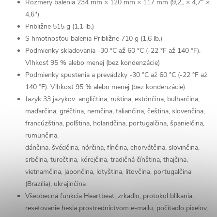
Rozmery balenia
234 mm × 120 mm × 117 mm (9,2„ × 4,7“ ×
4,6")
Približne 515 g (1,1 lb.)
S hmotnosťou balenia
Približne 710 g (1,6 lb.)
Podmienky skladovania
-30 °C až 60 °C (-22 °F až 140 °F).
Vlhkosť 95 % alebo menej (bez kondenzácie)
Podmienky spustenia a prevádzky
-30 °C až 60 °C (-22 °F až
140 °F). Vlhkosť 95 % alebo menej (bez kondenzácie)
Jazyk
33 jazykov: angličtina, ruština, estónčina, bulharčina,
maďarčina, gréčtina, nemčina, taliančina, čeština, slovenčina,
francúzština, poľština, holandčina, portugalčina, španielčina,
rumunčina,
dánčina, švédčina, nórčina, fínčina, chorvátčina, slovinčina,
srbčina, turečtina, kórejčina, tradičná čínština, thajčina,
vietnamčina, japončina, lotyština, litovčina, portugalčina
(Brazília), ukrajinčina
Všeobecná funkcia
Heartbeat, zrkadlo, protokol blikania,
resetovanie hesla prostredníctvom e-mailu, počítadlo pixelov,