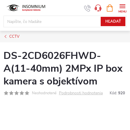
Prejsť
NÁKUPN
www.insomnium.sk - Chat
KOŠÍK
na
obsah
HĽADAŤ
CCTV
DS-2CD6026FHWD-
A(11-40mm) 2MPx IP box
kamera s objektívom
Podrobnosti hodnotenia
Neohodnotené
Kód:
920