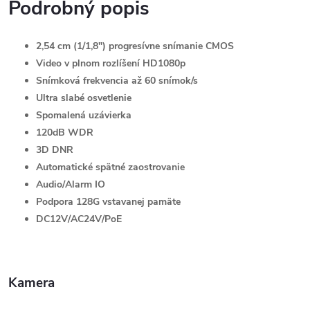
Podrobný popis
2,54 cm (1/1,8") progresívne snímanie CMOS
Video v plnom rozlíšení HD1080p
Snímková frekvencia až 60 snímok/s
Ultra slabé osvetlenie
Spomalená uzávierka
120dB WDR
3D DNR
Automatické spätné zaostrovanie
Audio/Alarm IO
Podpora 128G vstavanej pamäte
DC12V/AC24V/PoE
Kamera