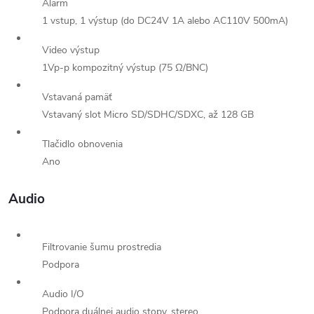
Alarm
1 vstup, 1 výstup (do DC24V 1A alebo AC110V 500mA)
Video výstup
1Vp-p kompozitný výstup (75 Ω/BNC)
Vstavaná pamäť
Vstavaný slot Micro SD/SDHC/SDXC, až 128 GB
Tlačidlo obnovenia
Ano
Audio
Filtrovanie šumu prostredia
Podpora
Audio I/O
Podpora duálnej audio stopy, stereo