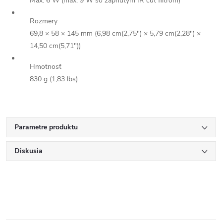
Max. 6 W (max. 9 W so zapnutým IR cut filtrom)
Rozmery
69,8 × 58 × 145 mm (6,98 cm(2,75″) × 5,79 cm(2,28") ×
14,50 cm(5,71"))
Hmotnosť
830 g (1,83 lbs)
Parametre produktu
Diskusia