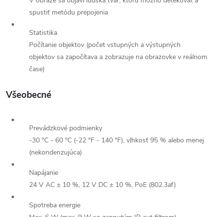
V obraze sa objaví ľudská tvár, ktorú možno detekovať a
spustiť metódu prepojenia
Statistika
Počítanie objektov (počet vstupných a výstupných
objektov sa započítava a zobrazuje na obrazovke v reálnom
čase)
Všeobecné
Prevádzkové podmienky
-30 °C - 60 °C (-22 °F - 140 °F), vlhkosť 95 % alebo menej
(nekondenzujúca)
Napájanie
24 V AC ± 10 %, 12 V DC ± 10 %, PoE (802.3af)
Spotreba energie