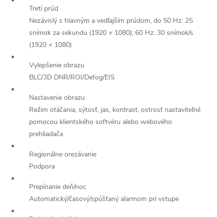
Tretí prúd
Nezávislý s hlavným a vedľajším prúdom, do 50 Hz: 25
snímok za sekundu (1920 × 1080); 60 Hz: 30 snímok/s
(1920 × 1080)
Vylepšenie obrazu
BLC/3D DNR/ROI/Defog/EIS
Nastavenie obrazu
Režim otáčania, sýtosť, jas, kontrast, ostrosť nastaviteľné
pomocou klientského softvéru alebo webového
prehliadača
Regionálne orezávanie
Podpora
Prepínanie deň/noc
Automatický/časový/spúšťaný alarmom pri vstupe