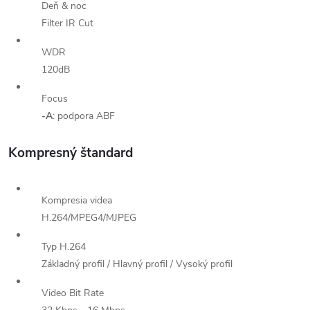
Deň & noc
Filter IR Cut
WDR
120dB
Focus
-A
: podpora ABF
Kompresný štandard
Kompresia videa
H.264/MPEG4/MJPEG
Typ H.264
Základný profil / Hlavný profil / Vysoký profil
Video Bit Rate