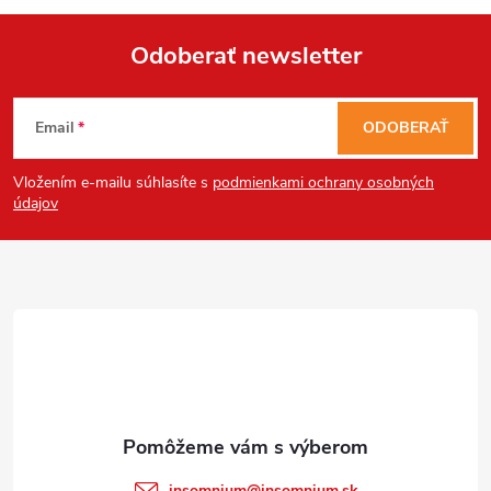
Odoberať newsletter
Z
Email
ODOBERAŤ
á
Vložením e-mailu súhlasíte s
podmienkami ochrany osobných
p
údajov
ä
t
i
e
insomnium
@
insomnium.sk