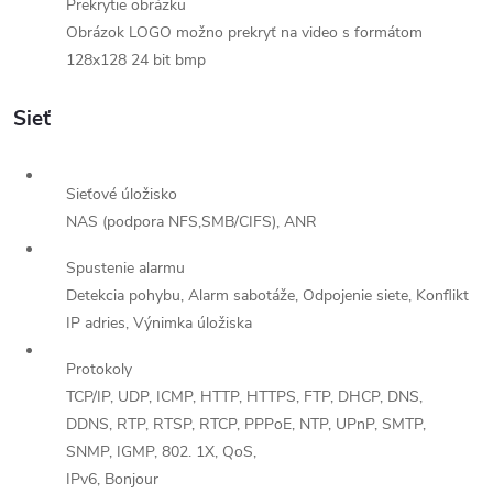
Prekrytie obrázku
Obrázok LOGO možno prekryť na video s formátom
128x128 24 bit bmp
Sieť
Sieťové úložisko
NAS (podpora NFS,SMB/CIFS), ANR
Spustenie alarmu
Detekcia pohybu, Alarm sabotáže, Odpojenie siete, Konflikt
IP adries, Výnimka úložiska
Protokoly
TCP/IP, UDP, ICMP, HTTP, HTTPS, FTP, DHCP, DNS,
DDNS, RTP, RTSP, RTCP, PPPoE, NTP, UPnP, SMTP,
SNMP, IGMP, 802. 1X, QoS,
IPv6, Bonjour