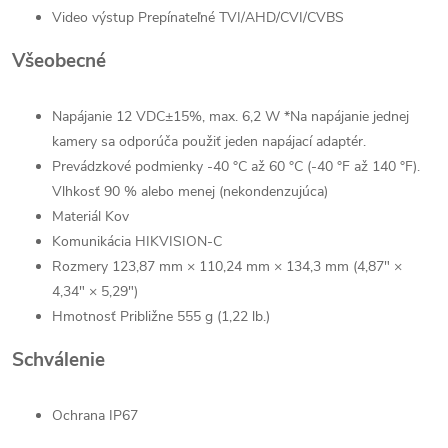
Video výstup
Prepínateľné TVI/AHD/CVI/CVBS
Všeobecné
Napájanie
12 VDC±15%, max. 6,2 W *Na napájanie jednej
kamery sa odporúča použiť jeden napájací adaptér.
Prevádzkové podmienky
-40 °C až 60 °C (-40 °F až 140 °F).
Vlhkosť 90 % alebo menej (nekondenzujúca)
Materiál
Kov
Komunikácia
HIKVISION-C
Rozmery
123,87 mm × 110,24 mm × 134,3 mm (4,87" ×
4,34" × 5,29")
Hmotnosť
Približne 555 g (1,22 lb.)
Schválenie
Ochrana
IP67