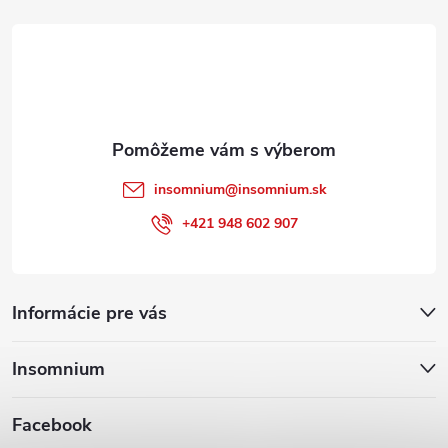
t
i
e
insomnium
@
insomnium.sk
+421 948 602 907
Informácie pre vás
Insomnium
Facebook