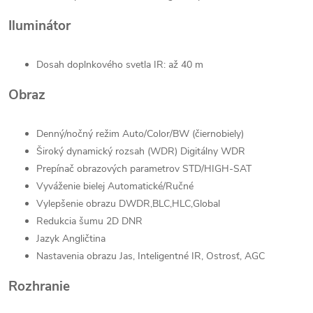
Iluminátor
Dosah doplnkového svetla
IR: až 40 m
Obraz
Denný/nočný režim
Auto/Color/BW (čiernobiely)
Široký dynamický rozsah (WDR)
Digitálny WDR
Prepínač obrazových parametrov
STD/HIGH-SAT
Vyváženie bielej
Automatické/Ručné
Vylepšenie obrazu
DWDR,BLC,HLC,Global
Redukcia šumu
2D DNR
Jazyk
Angličtina
Nastavenia obrazu
Jas, Inteligentné IR, Ostrosť, AGC
Rozhranie