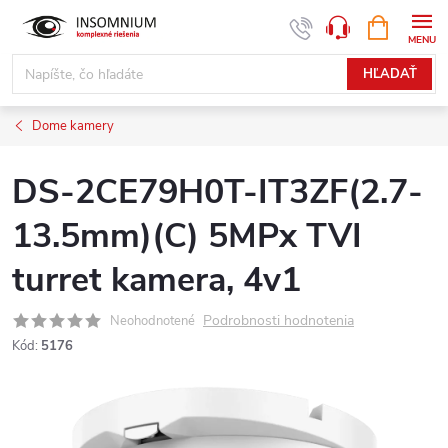
Prejsť
NÁKUPN
www.insomnium.sk - Chat
KOŠÍK
na
obsah
HĽADAŤ
Dome kamery
DS-2CE79H0T-IT3ZF(2.7-
13.5mm)(C) 5MPx TVI
turret kamera, 4v1
Podrobnosti hodnotenia
Neohodnotené
Kód:
5176