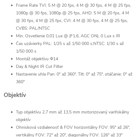
Frame Rate
TVI: 5 M @ 20 fps, 4 M @ 30 fps, 4 M @ 25 fps,
1080p @ 30 fps, 1080p @ 25 fps, AHD: 5 M @ 20 fps, 4 M
@ 30 fps, 4 M @ 25 fps, CVI: 4 M @ 30 fps, 4 M @ 25 fps,
CVBS: PAL/NTSC
Min. Osvetlenie
0,01 Lux @ (F1,6, AGC ON), 0 Lux s IR
Čas uzávierky
PAL: 1/25 s až 1/50 000 s;NTSC: 1/30 s až
1/50 000 s
Montáž objektívu
Φ14
Day & Night
IR Cut Filter
Nastavenie uhla
Pan: 0° až 360°, Tilt: 0° až 75°, otáčanie: 0° až
360°
Objektív
Typ objektívu
2,7 mm až 13,5 mm motorizovaný varifokálny
objektív
Ohnisková vzdialenosť & FOV
horizontálny FOV: 95° až 26°,
vertikálny FOV: 72° až 20°, diagonálny FOV: 126° až 33°