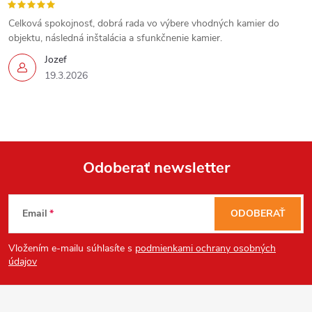
Celková spokojnosť, dobrá rada vo výbere vhodných kamier do
objektu, následná inštalácia a sfunkčnenie kamier.
Jozef
19.3.2026
Odoberať newsletter
Z
Email
ODOBERAŤ
á
Vložením e-mailu súhlasíte s
podmienkami ochrany osobných
p
údajov
ä