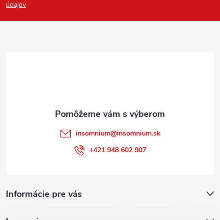
p
údajov
ä
t
i
e
insomnium
@
insomnium.sk
+421 948 602 907
Informácie pre vás