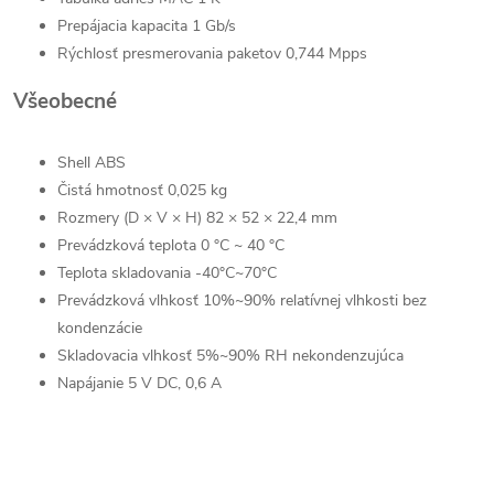
Prepájacia kapacita
1 Gb/s
Rýchlosť presmerovania paketov
0,744 Mpps
Všeobecné
Shell
ABS
Čistá hmotnosť
0,025 kg
Rozmery (D × V × H)
82 × 52 × 22,4 mm
Prevádzková teplota
0 °C ~ 40 °C
Teplota skladovania
-40°C~70°C
Prevádzková vlhkosť
10%~90% relatívnej vlhkosti bez
kondenzácie
Skladovacia vlhkosť
5%~90% RH nekondenzujúca
Napájanie
5 V DC, 0,6 A