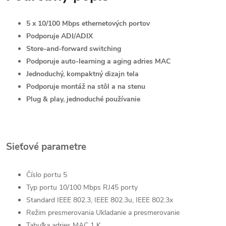
5 x 10/100 Mbps ethernetových portov
Podporuje ADI/ADIX
Store-and-forward switching
Podporuje auto-learning a aging adries MAC
Jednoduchý, kompaktný dizajn tela
Podporuje montáž na stôl a na stenu
Plug & play, jednoduché používanie
Sieťové parametre
Číslo portu
5
Typ portu
10/100 Mbps RJ45 porty
Standard
IEEE 802.3, IEEE 802.3u, IEEE 802.3x
Režim presmerovania
Ukladanie a presmerovanie
Tabuľka adries MAC
1 K