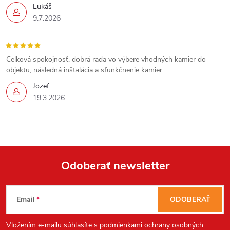
Lukáš
9.7.2026
Send
Celková spokojnosť, dobrá rada vo výbere vhodných kamier do
objektu, následná inštalácia a sfunkčnenie kamier.
Powered by chaterimo
Jozef
19.3.2026
Odoberať newsletter
Z
Email
ODOBERAŤ
á
Vložením e-mailu súhlasíte s
podmienkami ochrany osobných