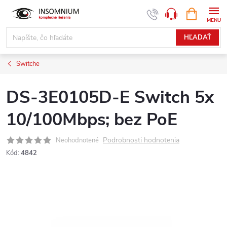
Prejsť
NÁKUPN
www.insomnium.sk - Chat
KOŠÍK
na
obsah
HĽADAŤ
Switche
DS-3E0105D-E Switch 5x
10/100Mbps; bez PoE
Podrobnosti hodnotenia
Neohodnotené
Kód:
4842