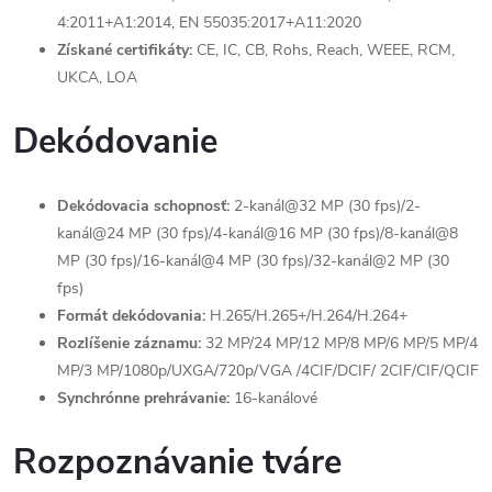
4:2011+A1:2014, EN 55035:2017+A11:2020
Získané certifikáty:
CE, IC, CB, Rohs, Reach, WEEE, RCM,
UKCA, LOA
Dekódovanie
Dekódovacia schopnosť:
2-kanál@32 MP (30 fps)/2-
kanál@24 MP (30 fps)/4-kanál@16 MP (30 fps)/8-kanál@8
MP (30 fps)/16-kanál@4 MP (30 fps)/32-kanál@2 MP (30
fps)
Formát dekódovania:
H.265/H.265+/H.264/H.264+
Rozlíšenie záznamu:
32 MP/24 MP/12 MP/8 MP/6 MP/5 MP/4
MP/3 MP/1080p/UXGA/720p/VGA /4CIF/DCIF/ 2CIF/CIF/QCIF
Synchrónne prehrávanie:
16-kanálové
Rozpoznávanie tváre