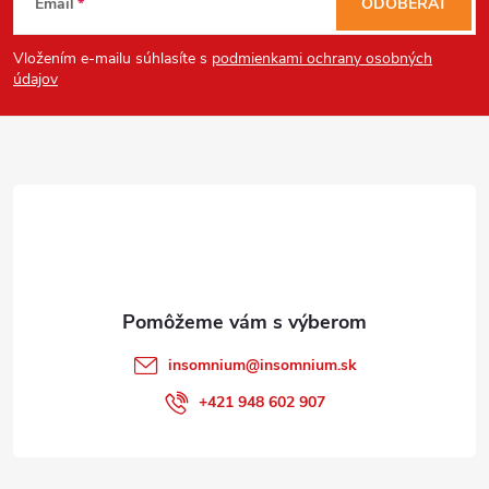
Email
ODOBERAŤ
á
Vložením e-mailu súhlasíte s
podmienkami ochrany osobných
p
údajov
ä
t
i
e
insomnium
@
insomnium.sk
+421 948 602 907