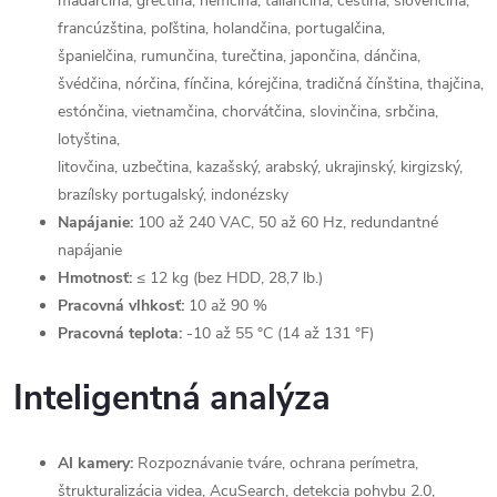
maďarčina, gréčtina, nemčina, taliančina, čeština, slovenčina,
francúzština, poľština, holandčina, portugalčina,
španielčina, rumunčina, turečtina, japončina, dánčina,
švédčina, nórčina, fínčina, kórejčina, tradičná čínština, thajčina,
estónčina, vietnamčina, chorvátčina, slovinčina, srbčina,
lotyština,
litovčina, uzbečtina, kazašský, arabský, ukrajinský, kirgizský,
brazílsky portugalský, indonézsky
Napájanie:
100 až 240 VAC, 50 až 60 Hz, redundantné
napájanie
Hmotnosť:
≤ 12 kg (bez HDD, 28,7 lb.)
Pracovná vlhkosť:
10 až 90 %
Pracovná teplota:
-10 až 55 °C (14 až 131 °F)
Inteligentná analýza
AI kamery:
Rozpoznávanie tváre, ochrana perímetra,
štrukturalizácia videa, AcuSearch, detekcia pohybu 2.0,