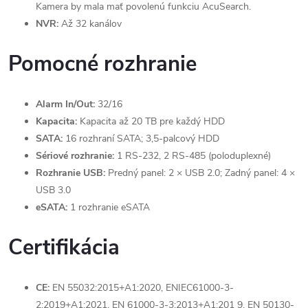
Kamera by mala mať povolenú funkciu AcuSearch.
NVR:
Až 32 kanálov
Pomocné rozhranie
Alarm In/Out:
32/16
Kapacita:
Kapacita až 20 TB pre každý HDD
SATA:
16 rozhraní SATA; 3,5-palcový HDD
Sériové rozhranie:
1 RS-232, 2 RS-485 (poloduplexné)
Rozhranie USB:
Predný panel: 2 × USB 2.0; Zadný panel: 4 ×
USB 3.0
eSATA:
1 rozhranie eSATA
Certifikácia
CE:
EN 55032:2015+A1:2020, ENIEC61000-3-
2:2019+A1:2021, EN 61000-3-3:2013+A1:201 9, EN 50130-