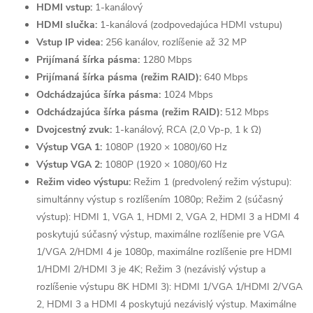
HDMI vstup:
1-kanálový
HDMI slučka:
1-kanálová (zodpovedajúca HDMI vstupu)
Vstup IP videa:
256 kanálov, rozlíšenie až 32 MP
Prijímaná šírka pásma:
1280 Mbps
Send
Prijímaná šírka pásma (režim RAID):
640 Mbps
Odchádzajúca šírka pásma:
1024 Mbps
Powered by chaterimo
Odchádzajúca šírka pásma (režim RAID):
512 Mbps
Dvojcestný zvuk:
1-kanálový, RCA (2,0 Vp-p, 1 k Ω)
Výstup VGA 1:
1080P (1920 × 1080)/60 Hz
Výstup VGA 2:
1080P (1920 × 1080)/60 Hz
Režim video výstupu:
Režim 1 (predvolený režim výstupu):
simultánny výstup s rozlíšením 1080p; Režim 2 (súčasný
výstup): HDMI 1, VGA 1, HDMI 2, VGA 2, HDMI 3 a HDMI 4
poskytujú súčasný výstup, maximálne rozlíšenie pre VGA
1/VGA 2/HDMI 4 je 1080p, maximálne rozlíšenie pre HDMI
1/HDMI 2/HDMI 3 je 4K; Režim 3 (nezávislý výstup a
rozlíšenie výstupu 8K HDMI 3): HDMI 1/VGA 1/HDMI 2/VGA
2, HDMI 3 a HDMI 4 poskytujú nezávislý výstup. Maximálne