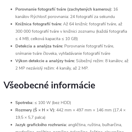
Porovnanie fotografií tváre (zachytených kamerou):
16
kanálov Rýchlosť porovnania: 24 fotografií za sekundu
Knižnica fotografií tváre:
Až 64 knižníc fotografií tváre, až
300 000 fotografií tváre v knižnici zoznamu (každá fotografia
≤ 4 MB, celková kapacita ≤ 10 GB)
Detekcia a analýza tváre:
Porovnanie fotografií tváre,
snímanie tváre človeka, vyhľadávanie fotografií tváre
Výkon detekcie a analýzy tváre:
Súbežný režim: 8 kanálov, až
2 MP nezávislý režim: 4 kanály, až 2 MP.
Všeobecné informácie
Spotreba:
≤ 100 W (bez HDD)
Rozmery (Š × H × V):
442 mm × 497 mm × 146 mm (17,4 ×
19,5 × 5,7 palca)
Jazyk grafického rozhrania:
angličtina, ruština, bulharčina,