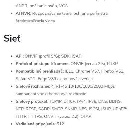
ANPR, počítanie osôb, VCA
AI NVR:
Rozpoznávanie tváre, ochrana perímetra,
štrukturalizácia videa
Sieť
API:
ONVIF (profil S/G); SDK; ISAPI
Protokol prístupu k kamere:
ONVIF (verzia 2.5), RTSP
Kompatibilný prehliadač:
IE11, Chrome V57, Firefox V52,
Safari V12, Edge V89 alebo novšia verzia
Sieťové rozhranie:
4, RJ-45 10/100/1000/2500 Mbps
samoadaptívne ethernetové rozhranie
Sieťový protokol:
TCP/IP, DHCP, IPv4, IPv6, DNS, DDNS,
NTP, RTSP, SADP, SMTP, SNMP, NFS, iSCSI, ISUP, UPnP™,
HTTP, HTTPS, ONVIF (verzia 2.2), OTAP
Vzdialené pripojenie:
512