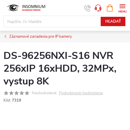
Prejsť
NÁKUPN
www.insomnium.sk - Chat
KOŠÍK
na
obsah
HĽADAŤ
Záznamové zariadenia pre IP kamery
DS-96256NXI-S16 NVR
256xIP 16xHDD, 32MPx,
vystup 8K
Podrobnosti hodnotenia
Neohodnotené
Kód:
7319