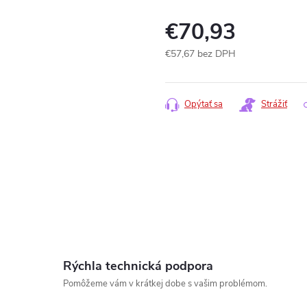
€70,93
€57,67 bez DPH
Jednotková
cena:
Opýtať sa
Strážiť
Rýchla technická podpora
Pomôžeme vám v krátkej dobe s vašim problémom.