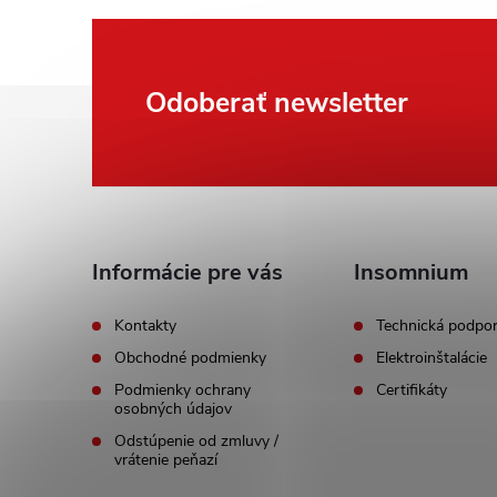
Z
Odoberať newsletter
á
p
ä
Informácie pre vás
Insomnium
t
Kontakty
Technická podpo
Obchodné podmienky
Elektroinštalácie
i
Podmienky ochrany
Certifikáty
osobných údajov
e
Odstúpenie od zmluvy /
vrátenie peňazí