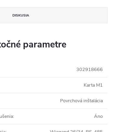
DISKUSIA
očné parametre
insomnium.sk - Chat
302918666
Karta M1
Povrchová inštalácia
ušenia
:
Áno