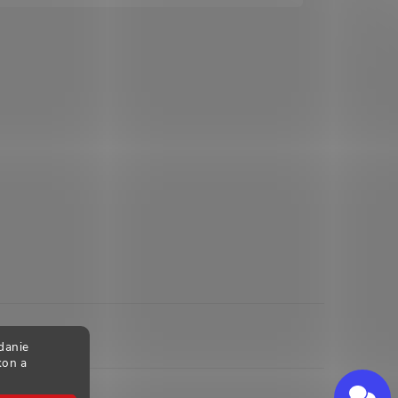
danie
kon a
Send