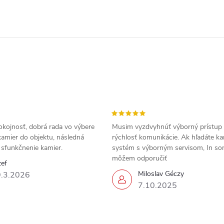
okojnosť, dobrá rada vo výbere
Musim vyzdvyhnúť výborný prístup
amier do objektu, následná
rýchlosť komunikácie. Ak hľadáte k
a sfunkčnenie kamier.
systém s výborným servisom, In s
môžem odporučiť
zef
Miloslav Géczy
.3.2026
7.10.2025