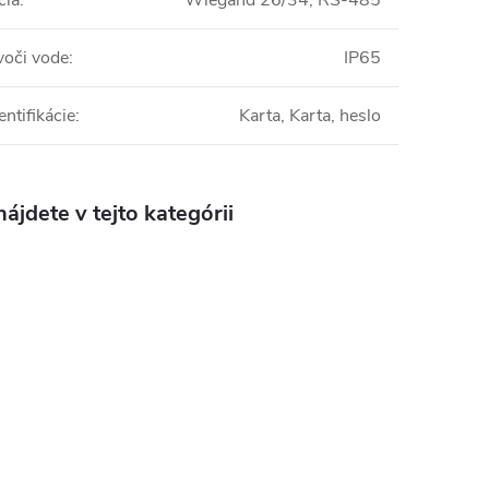
cia
:
Wiegand 26/34, RS-485
voči vode
:
IP65
ntifikácie
:
Karta, Karta, heslo
ájdete v tejto kategórii