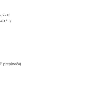
júca)
149 °F)
P prepínača)