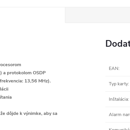
Dodat
www.
rocesorom
EAN
:
 a protokolom OSDP
(frekvencia: 13,56 MHz).
Typ karty
:
ácii
ítania
Inštalácia
:
že dôjde k výnimke, aby sa
Alarm nar