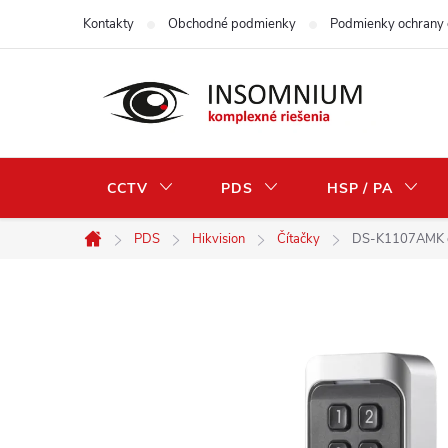
Prejsť
Kontakty
Obchodné podmienky
Podmienky ochrany 
na
obsah
CCTV
PDS
HSP / PA
PDS
Hikvision
Čítačky
DS-K1107AMK čít
Domov