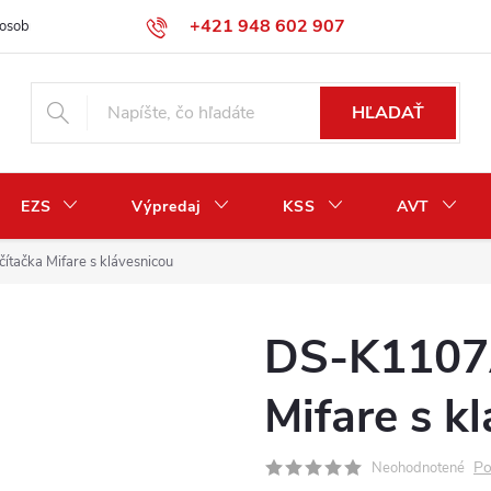
+421 948 602 907
osobných údajov
Odstúpenie od zmluvy / vrátenie peňazí
HĽADAŤ
EZS
Výpredaj
KSS
AVT
ačka Mifare s klávesnicou
DS-K1107
Mifare s k
Po
Neohodnotené