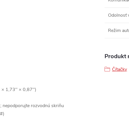
Komuniká
Odolnosť 
Režim aute
Produkt n
Čítačky
 1,73'' × 0,87'')
; nepodporujte rozvodnú skriňu
 #)