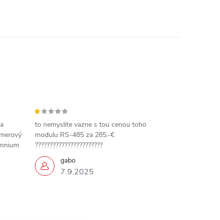
 a
to nemyslite vazne s tou cenou toho
amerový
modulu RS-485 za 285.-€
omnium
???????????????????????
gabo
7.9.2025