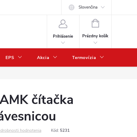
Slovenčina
NÁKUPNÝ
KOŠÍK
Prázdny košík
Prihlásenie
EPS
Akcia
Termovízia
Predaj 
AMK čítačka
lávesnicou
drobnosti hodnotenia
Kód:
5231