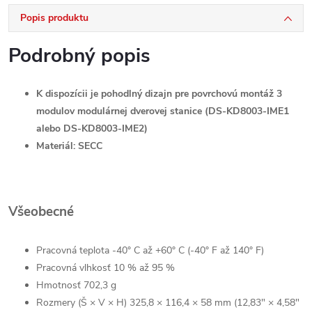
Popis produktu
Podrobný popis
K dispozícii je pohodlný dizajn pre povrchovú montáž 3
modulov modulárnej dverovej stanice (DS-KD8003-IME1
alebo DS-KD8003-IME2)
Materiál: SECC
Všeobecné
Pracovná teplota
-40° C až +60° C (-40° F až 140° F)
Pracovná vlhkosť
10 % až 95 %
Hmotnosť
702,3 g
Rozmery (Š × V × H)
325,8 × 116,4 × 58 mm (12,83" × 4,58"