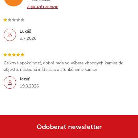
Zobraziť recenzie
Lukáš
9.7.2026
Send
Celková spokojnosť, dobrá rada vo výbere vhodných kamier do
Powered by chaterimo
objektu, následná inštalácia a sfunkčnenie kamier.
Jozef
19.3.2026
Odoberať newsletter