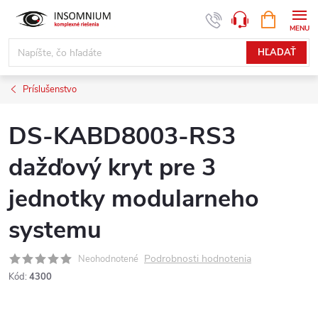
Prejsť
NÁKUPN
www.insomnium.sk - Chat
KOŠÍK
na
obsah
HĽADAŤ
Príslušenstvo
DS-KABD8003-RS3
dažďový kryt pre 3
jednotky modularneho
systemu
Podrobnosti hodnotenia
Neohodnotené
Kód:
4300