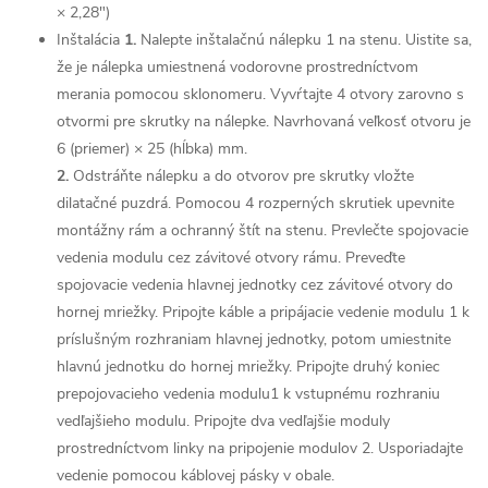
× 2,28")
Inštalácia
1.
Nalepte inštalačnú nálepku 1 na stenu. Uistite sa,
že je nálepka umiestnená vodorovne prostredníctvom
merania pomocou sklonomeru. Vyvŕtajte 4 otvory zarovno s
otvormi pre skrutky na nálepke. Navrhovaná veľkosť otvoru je
6 (priemer) × 25 (hĺbka) mm.
2.
Odstráňte nálepku a do otvorov pre skrutky vložte
dilatačné puzdrá. Pomocou 4 rozperných skrutiek upevnite
montážny rám a ochranný štít na stenu. Prevlečte spojovacie
vedenia modulu cez závitové otvory rámu. Preveďte
spojovacie vedenia hlavnej jednotky cez závitové otvory do
hornej mriežky. Pripojte káble a pripájacie vedenie modulu 1 k
príslušným rozhraniam hlavnej jednotky, potom umiestnite
hlavnú jednotku do hornej mriežky. Pripojte druhý koniec
prepojovacieho vedenia modulu1 k vstupnému rozhraniu
vedľajšieho modulu. Pripojte dva vedľajšie moduly
prostredníctvom linky na pripojenie modulov 2. Usporiadajte
vedenie pomocou káblovej pásky v obale.