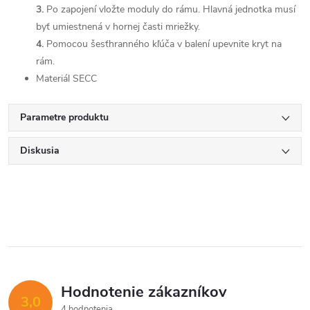
3.
Po zapojení vložte moduly do rámu. Hlavná jednotka musí
byť umiestnená v hornej časti mriežky.
4.
Pomocou šesťhranného kľúča v balení upevnite kryt na
rám.
Materiál
SECC
Parametre produktu
Diskusia
Hodnotenie zákazníkov
3,0
4 hodnotenia