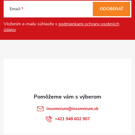
Z
Email
ODOBERAŤ
á
Vložením e-mailu súhlasíte s
podmienkami ochrany osobných
p
údajov
ä
t
i
e
insomnium
@
insomnium.sk
+421 948 602 907