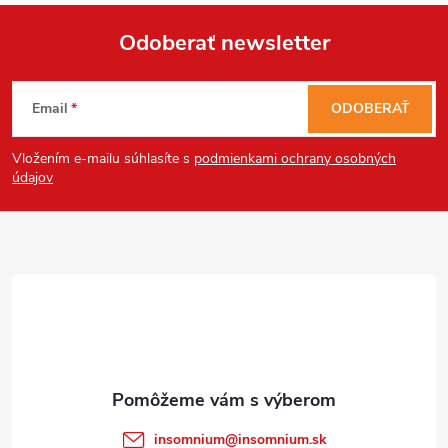
Odoberať newsletter
Z
Email
ODOBERAŤ
á
Vložením e-mailu súhlasíte s
podmienkami ochrany osobných
p
údajov
ä
t
i
e
insomnium
@
insomnium.sk