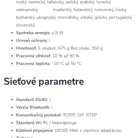
ruský, nemecký, taliansky, poľský, arabský, turecký,
vietnamský, maďarský, holandský, rumunský, český,
bulharský, ukrajinský, chorvátsky, srbský, grécky, portugalský,
slovenský
Spotreba energie:
≤ 8 W
Úroveň ochrany:
/
Hmotnosť:
S obalom: 675 g Bez obalu: 350 g
Pracovná vlhkosť:
10 % až 90 %
Pracovná teplota:
-10 °C až 50 °C
Sieťové parametre
štandard 3G/4G:
/
Verzia Bluetooth:
/
Komunikačný protokol:
TCP/IP, SIP, RTSP
Štandard Wi-Fi:
/ Nepodporuje
Káblové pripojenie:
10/100 Mb/s s vlastnou adaptáciou