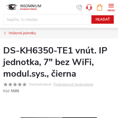
Prejsť
NÁKUPN
www.insomnium.sk - Chat
KOŠÍK
na
obsah
HĽADAŤ
Vnútorné jednotky
DS-KH6350-TE1 vnút. IP
jednotka, 7" bez WiFi,
modul.sys., čierna
Podrobnosti hodnotenia
Neohodnotené
Kód:
5585