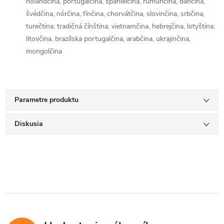
holandčina, portugalčina, španielčina, rumunčina, dánčina,
švédčina, nórčina, fínčina, chorvátčina, slovinčina, srbčina,
turečtina, tradičná čínština, vietnamčina, hebrejčina, lotyština,
litovčina, brazílska portugalčina, arabčina, ukrajinčina,
mongolčina
Parametre produktu
Send
Diskusia
Powered by chaterimo