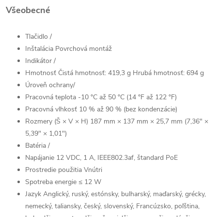
Všeobecné
Tlačidlo
/
Inštalácia
Povrchová montáž
Indikátor
/
Hmotnosť
Čistá hmotnosť: 419,3 g Hrubá hmotnosť: 694 g
Úroveň ochrany
/
Pracovná teplota
-10 °C až 50 °C (14 °F až 122 °F)
Pracovná vlhkosť
10 % až 90 % (bez kondenzácie)
Rozmery (Š × V × H)
187 mm × 137 mm × 25,7 mm (7,36" ×
5,39" × 1,01")
Batéria
/
Napájanie
12 VDC, 1 A, IEEE802.3af, štandard PoE
Prostredie použitia
Vnútri
Spotreba energie
≤ 12 W
Jazyk
Anglický, ruský, estónsky, bulharský, maďarský, grécky,
nemecký, taliansky, český, slovenský, Francúzsko, poľština,