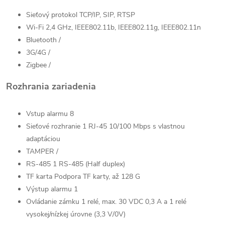
Sieťový protokol
TCP/IP, SIP, RTSP
Wi-Fi
2,4 GHz, IEEE802.11b, IEEE802.11g, IEEE802.11n
Bluetooth
/
3G/4G
/
Zigbee
/
Rozhrania zariadenia
Vstup alarmu
8
Sieťové rozhranie
1 RJ-45 10/100 Mbps s vlastnou
adaptáciou
TAMPER
/
RS-485
1 RS-485 (Half duplex)
TF karta
Podpora TF karty, až 128 G
Výstup alarmu
1
Ovládanie zámku
1 relé, max. 30 VDC 0,3 A a 1 relé
vysokej/nízkej úrovne (3,3 V/0V)