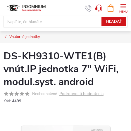
Prejsť
NÁKUPN
www.insomnium.sk - Chat
KOŠÍK
na
obsah
HĽADAŤ
Vnútorné jednotky
DS-KH9310-WTE1(B)
vnút.IP jednotka 7" WiFi,
modul.syst. android
Podrobnosti hodnotenia
Neohodnotené
Kód:
4499