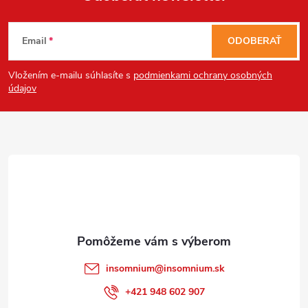
Z
Email
ODOBERAŤ
á
Vložením e-mailu súhlasíte s
podmienkami ochrany osobných
p
údajov
ä
t
i
e
insomnium
@
insomnium.sk
+421 948 602 907