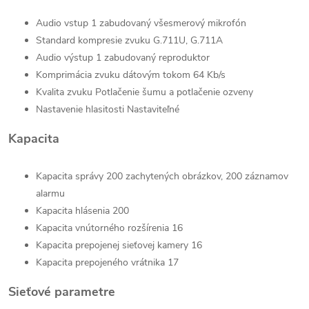
Audio vstup
1 zabudovaný všesmerový mikrofón
Standard kompresie zvuku
G.711U, G.711A
Audio výstup
1 zabudovaný reproduktor
Komprimácia zvuku dátovým tokom
64 Kb/s
Kvalita zvuku
Potlačenie šumu a potlačenie ozveny
Nastavenie hlasitosti
Nastaviteľné
Kapacita
Kapacita správy
200 zachytených obrázkov, 200 záznamov
alarmu
Kapacita hlásenia
200
Kapacita vnútorného rozšírenia
16
Kapacita prepojenej sieťovej kamery
16
Kapacita prepojeného vrátnika
17
Sieťové parametre