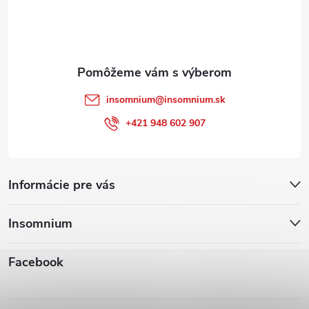
i
e
insomnium
@
insomnium.sk
+421 948 602 907
Informácie pre vás
Insomnium
Facebook