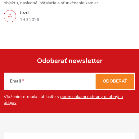
objektu, následná inštalácia a sfunkčnenie kamier.
Jozef
19.3.2026
Send
Odoberať newsletter
Powered by chaterimo
Z
Email
ODOBERAŤ
á
Vložením e-mailu súhlasíte s
podmienkami ochrany osobných
p
údajov
ä
t