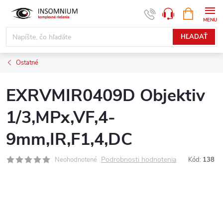
Prejsť
NÁKUPN
www.insomnium.sk - Chat
KOŠÍK
na
obsah
HĽADAŤ
Ostatné
EXRVMIR0409D Objektiv
1/3,MPx,VF,4-
9mm,IR,F1,4,DC
Podrobnosti hodnotenia
Neohodnotené
Kód:
138