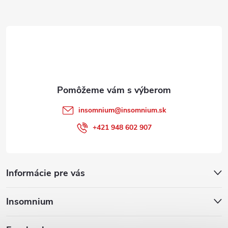
ä
t
i
e
insomnium
@
insomnium.sk
+421 948 602 907
Informácie pre vás
Insomnium