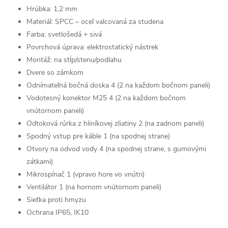
Hrúbka: 1,2 mm
Materiál: SPCC – oceľ valcovaná za studena
Farba: svetlošedá + sivá
Povrchová úprava: elektrostatický nástrek
Montáž: na stĺp/stenu/podlahu
Dvere so zámkom
Odnímateľná bočná doska 4 (2 na každom bočnom paneli)
Vodotesný konektor M25 4 (2 na každom bočnom
vnútornom paneli)
Odtoková rúrka z hliníkovej zliatiny 2 (na zadnom paneli)
Spodný vstup pre káble 1 (na spodnej strane)
Otvory na odvod vody 4 (na spodnej strane, s gumovými
zátkami)
Mikrospínač 1 (vpravo hore vo vnútri)
Ventilátor 1 (na hornom vnútornom paneli)
Sieťka proti hmyzu
Ochrana IP65, IK10