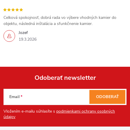
Celková spokojnosť, dobrá rada vo výbere vhodných kamier do
objektu, následná inštalácia a sfunkčnenie kamier.
Jozef
19.3.2026
Odoberať newsletter
Z
Email
ODOBERAŤ
á
Vložením e-mailu súhlasíte s
podmienkami ochrany osobných
p
údajov