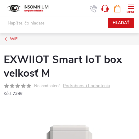
Prejsť
NÁKUPN
www.insomnium.sk - Chat
KOŠÍK
na
obsah
HĽADAŤ
WiFi
EXWIIOT Smart IoT box
velkosť M
Podrobnosti hodnotenia
Neohodnotené
Kód:
7346