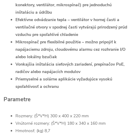
konektory, ventilátor, mikrospínač) pre jednoduchú
inštaláciu a údržbu
Efektívne odvádzanie tepla – ventilátor v hornej časti a
ventilačné otvory v spodnej časti vytvárajú prirodzený prúd
vzduchu pre spoľahlivé chladenie
Mikrospínač pre flexibilné použitie – možno pripojiť k
napájaciemu zdroju, cloudovému alarmu cez rozhranie I/O
alebo lokálny bzučiak
Vonkajšia inštalácia sieťových zariadení, prepínačov PoE,
radičov alebo napájacích modulov
Priemyselné a solárne aplikácie vyžadujúce vysokú
spoľahlivosť a ochranu
Parametre
Rozmery: (Š*V*H) 300 x 400 x 220 mm
Vnútorné rozmery: (Š*V*H) 180 x 340 x 160 mm
Hmotnosť: (kg) 8,7