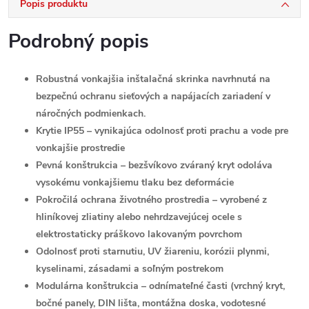
Popis produktu
Podrobný popis
Robustná vonkajšia inštalačná skrinka navrhnutá na
bezpečnú ochranu sieťových a napájacích zariadení v
náročných podmienkach.
Krytie IP55 – vynikajúca odolnosť proti prachu a vode pre
vonkajšie prostredie
Pevná konštrukcia – bezšvíkovo zváraný kryt odoláva
vysokému vonkajšiemu tlaku bez deformácie
Pokročilá ochrana životného prostredia – vyrobené z
hliníkovej zliatiny alebo nehrdzavejúcej ocele s
elektrostaticky práškovo lakovaným povrchom
Odolnosť proti starnutiu, UV žiareniu, korózii plynmi,
kyselinami, zásadami a soľným postrekom
Modulárna konštrukcia – odnímateľné časti (vrchný kryt,
bočné panely, DIN lišta, montážna doska, vodotesné