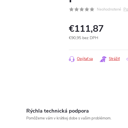
Po
Neohodnotené
€111,87
€90,95 bez DPH
Jednotková
cena:
Opýtať sa
Strážiť
Rýchla technická podpora
Pomôžeme vám v krátkej dobe s vašim problémom.