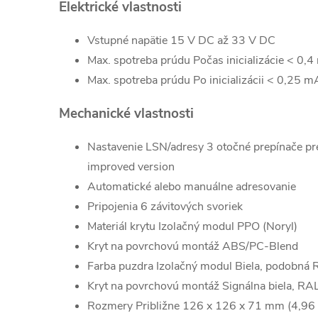
Elektrické vlastnosti
Vstupné napätie 15 V DC až 33 V DC
Max. spotreba prúdu Počas inicializácie < 0,
Max. spotreba prúdu Po inicializácii < 0,25 m
Mechanické vlastnosti
Nastavenie LSN/adresy 3 otočné prepínače pr
improved version
Automatické alebo manuálne adresovanie
Pripojenia 6 závitových svoriek
Materiál krytu Izolačný modul PPO (Noryl)
Kryt na povrchovú montáž ABS/PC-Blend
Farba puzdra Izolačný modul Biela, podobná
Kryt na povrchovú montáž Signálna biela, R
Rozmery Približne 126 x 126 x 71 mm (4,96 x