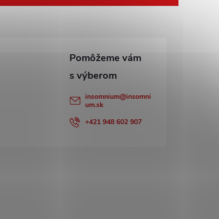
insomnium
@
insomni
um.sk
+421 948 602 907