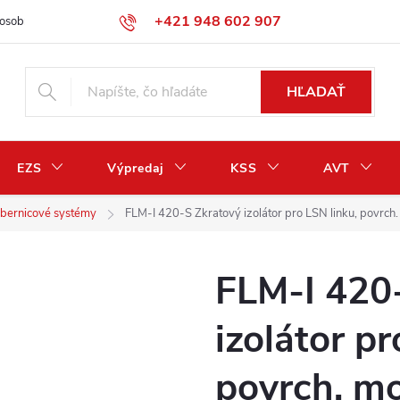
+421 948 602 907
osobných údajov
Odstúpenie od zmluvy / vrátenie peňazí
HĽADAŤ
EZS
Výpredaj
KSS
AVT
zbernicové systémy
FLM-I 420-S Zkratový izolátor pro LSN linku, povrch
FLM-I 420
izolátor pr
povrch. m