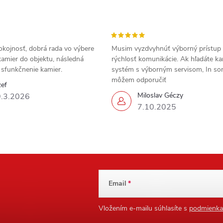
okojnosť, dobrá rada vo výbere
Musim vyzdvyhnúť výborný prístup
amier do objektu, následná
rýchlosť komunikácie. Ak hľadáte k
a sfunkčnenie kamier.
systém s výborným servisom, In s
môžem odporučiť
zef
Miloslav Géczy
.3.2026
7.10.2025
Email
Vložením e-mailu súhlasíte s
podmienka