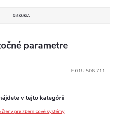
DISKUSIA
očné parametre
insomnium.sk - Chat
F.01U.508.711
ájdete v tejto kategórii
 členy pre zbernicové systémy