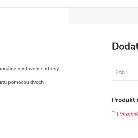
Dodat
www.
anuálne nastavenie adresy
EAN
:
kratu pomocou dvoch
Produkt n
Väzobné