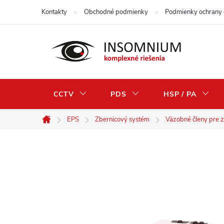
Prejsť
Kontakty
Obchodné podmienky
Podmienky ochrany 
na
obsah
CCTV
PDS
HSP / PA
EPS
Zbernicový systém
Väzobné členy pre 
Domov