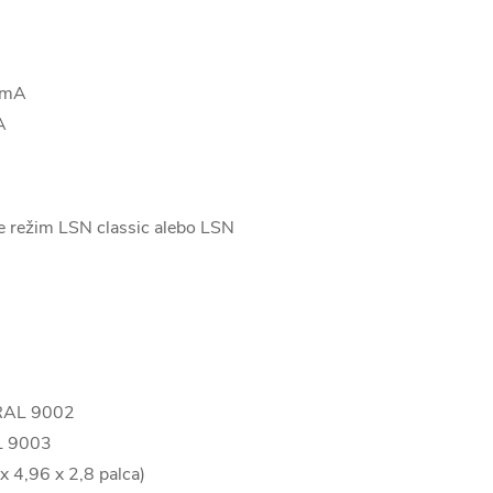
4 mA
A
e režim LSN classic alebo LSN
 RAL 9002
AL 9003
 4,96 x 2,8 palca)