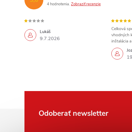
4 hodnotenia
Zobraziť recenzie
Celková sp
Lukáš
vhodných k
9.7.2026
inštalácia 
Jo
19
Z
Odoberať newsletter
á