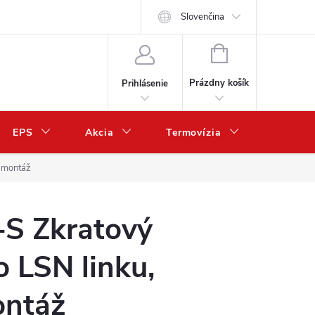
Slovenčina
NÁKUPNÝ
KOŠÍK
Prázdny košík
Prihlásenie
EPS
Akcia
Termovízia
Predaj 
. montáž
-S Zkratový
o LSN linku,
ontáž