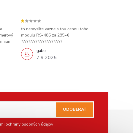
 a
to nemyslite vazne s tou cenou toho
amerový
modulu RS-485 za 285.-€
omnium
???????????????????????
gabo
7.9.2025
ODOBERAŤ
mi ochrany osobných údajov